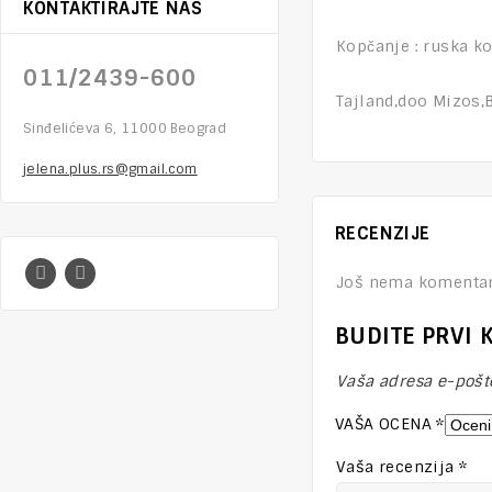
KONTAKTIRAJTE NAS
Kopčanje : ruska ko
011/2439-600
Tajland,doo Mizos,
Sinđelićeva 6, 11000 Beograd
jelena.plus.rs@gmail.com
RECENZIJE
Još nema komentar
BUDITE PRVI 
Vaša adresa e-pošte
VAŠA OCENA
*
Vaša recenzija
*