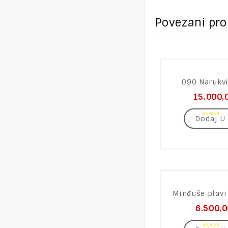
Povezani pro
090 Narukvi
15.000,
Dodaj U
0
out
of
5
Minđuše plavi 
6.500,