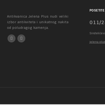
POSETITE
Antikvanica Jelena Plus nudi veliki
011/2
izbor antikviteta i unikatnog nakita
od poludragog kamenja.
Sinđeliće
jelena.pl