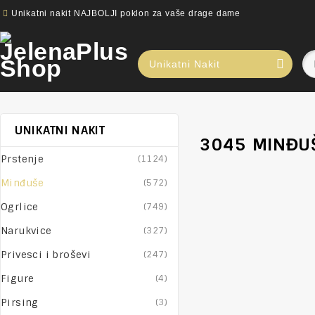
Unikatni nakit NAJBOLJI poklon za vaše drage dame
Unikatni Nakit
UNIKATNI NAKIT
3045 MINĐUŠ
Prstenje
(1124)
Minđuše
(572)
Ogrlice
(749)
Narukvice
(327)
Privesci i broševi
(247)
Figure
(4)
Pirsing
(3)