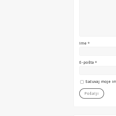
Ime
*
E-pošta
*
Sačuvaj moje im