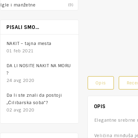
Igle i manžetne
(9)
PISALI SMO…
NAKIT – tajna mesta
01 feb 2021
DA LI NOSITE NAKIT NA MORU
?
24 avg 2020
Opis
Recen
Da li ste znali da postoji
„Ćilibarska soba“?
OPIS
02 avg 2020
Elegantne srebrne m
Veličina minđuša j