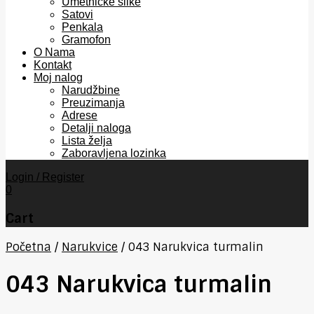
Umetničke slike
Satovi
Penkala
Gramofon
O Nama
Kontakt
Moj nalog
Narudžbine
Preuzimanja
Adrese
Detalji naloga
Lista želja
Zaboravljena lozinka
Login / Register
0
Cart
Početna
/
Narukvice
/
043 Narukvica turmalin
043 Narukvica turmalin