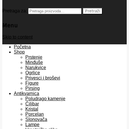
Pretraga za:
Pretraži
Menu
Skip to content
Početna
Shop
Prstenje
Minđuše
Narukvice
Ogrlice
Privesci i broševi
Figure
Pirsing
Antikvarnica
Poludrago kamenje
Ćilibar
Kristal
Porcelan
Slonovača
Lampe