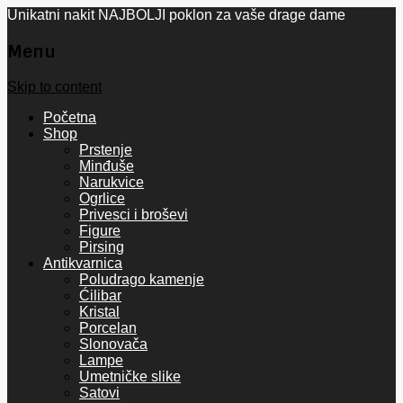
Unikatni nakit NAJBOLJI poklon za vaše drage dame
Menu
Skip to content
Početna
Shop
Prstenje
Minđuše
Narukvice
Ogrlice
Privesci i broševi
Figure
Pirsing
Antikvarnica
Poludrago kamenje
Ćilibar
Kristal
Porcelan
Slonovača
Lampe
Umetničke slike
Satovi