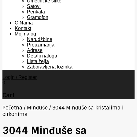
Umetničke slike
Satovi
Penkala
Gramofon
O Nama
Kontakt
Moj nalog
Narudžbine
Preuzimanja
Adrese
Detalji naloga
Lista želja
Zaboravljena lozinka
Login / Register
0
Cart
Početna
/
Minđuše
/
3044 Minđuše sa kristalima i
cirkonima
3044 Minđuše sa