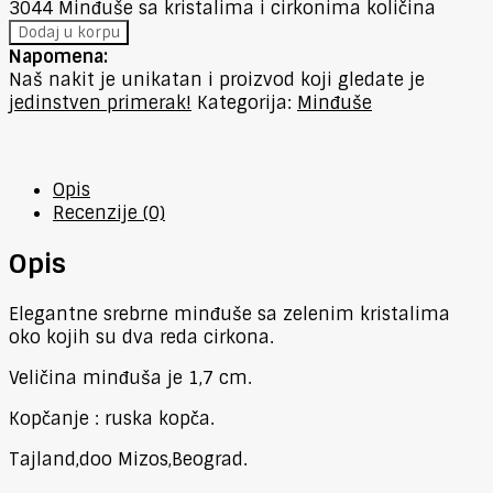
3044 Minđuše sa kristalima i cirkonima količina
Dodaj u korpu
Napomena:
Naš nakit je unikatan i proizvod koji gledate je
jedinstven primerak!
Kategorija:
Minđuše
Opis
Recenzije (0)
Opis
Elegantne srebrne minđuše sa zelenim kristalima
oko kojih su dva reda cirkona.
Veličina minđuša je 1,7 cm.
Kopčanje : ruska kopča.
Tajland,doo Mizos,Beograd.