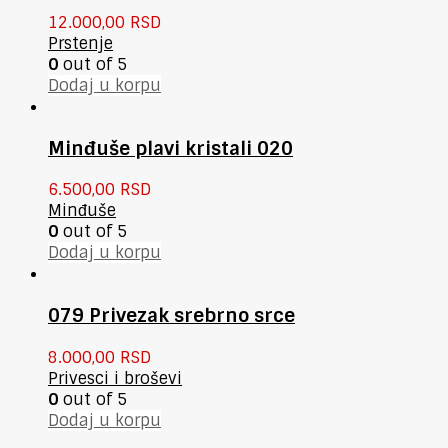
12.000,00
RSD
Prstenje
0
out of 5
Dodaj u korpu
Minđuše plavi kristali 020
6.500,00
RSD
Minđuše
0
out of 5
Dodaj u korpu
079 Privezak srebrno srce
8.000,00
RSD
Privesci i broševi
0
out of 5
Dodaj u korpu