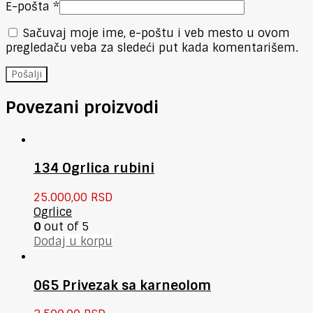
E-pošta
*
Sačuvaj moje ime, e-poštu i veb mesto u ovom
pregledaču veba za sledeći put kada komentarišem.
Povezani proizvodi
134 Ogrlica rubini
25.000,00
RSD
Ogrlice
0
out of 5
Dodaj u korpu
065 Privezak sa karneolom