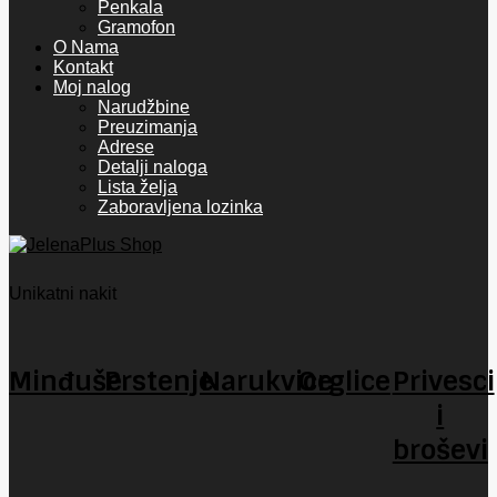
Penkala
Gramofon
O Nama
Kontakt
Moj nalog
Narudžbine
Preuzimanja
Adrese
Detalji naloga
Lista želja
Zaboravljena lozinka
Unikatni nakit
Minđuše
Prstenje
Narukvice
Orglice
Privesci
i
broševi