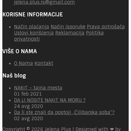
jelena.plus.rs@gmail.com
KORISNE INFORMACIJE
Način plaćanja
Način isporuke
Prava potrošača
Uslovi korišćenja
Reklamacija
Politika
privatnosti
VIŠE O NAMA
O Nama
Kontakt
Naš blog
NAKIT – tajna mesta
01 feb 2021
DA LI NOSITE NAKIT NA MORU ?
24 avg 2020
Da li ste znali da postoji „Ćilibarska soba“?
02 avg 2020
Copyright © 2026
Jelena Plus | Designed with ❤ by