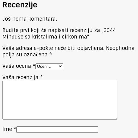
Recenzije
Još nema komentara.
Budite prvi koji će napisati recenziju za „3044
Minđuše sa kristalima i cirkonima“
Vaša adresa e-pošte neće biti objavljena.
Neophodna
polja su označena
*
Vaša ocena
*
Vaša recenzija
*
Ime
*