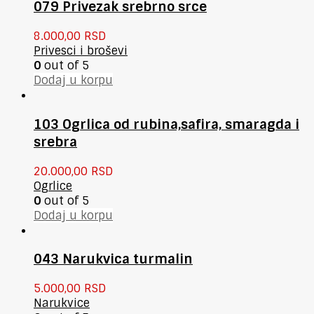
079 Privezak srebrno srce
8.000,00
RSD
Privesci i broševi
0
out of 5
Dodaj u korpu
103 Ogrlica od rubina,safira, smaragda i
srebra
20.000,00
RSD
Ogrlice
0
out of 5
Dodaj u korpu
043 Narukvica turmalin
5.000,00
RSD
Narukvice