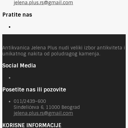
jelena.plus.rs@gmail.com
Pratite nas
Antikvanica Jelena Plus nudi veliki izbor antikviteta i
unikatnog nakita od poludragog kamenja.
Social Media
Posetite nas ili pozovite
011/2439-600
Sinđelićeva 6, 11000 Beograd
jelena.plus.rs@gmail.com
KORISNE INFORMACIJE