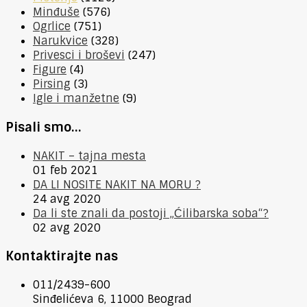
Minđuše
(576)
Ogrlice
(751)
Narukvice
(328)
Privesci i broševi
(247)
Figure
(4)
Pirsing
(3)
Igle i manžetne
(9)
Pisali smo…
NAKIT – tajna mesta
01 feb 2021
DA LI NOSITE NAKIT NA MORU ?
24 avg 2020
Da li ste znali da postoji „Ćilibarska soba“?
02 avg 2020
Kontaktirajte nas
011/2439-600
Sinđelićeva 6, 11000 Beograd