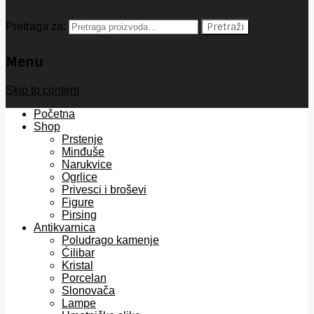
Pretraga za:
Pretraži
Menu
Skip to content
Početna
Shop
Prstenje
Minđuše
Narukvice
Ogrlice
Privesci i broševi
Figure
Pirsing
Antikvarnica
Poludrago kamenje
Ćilibar
Kristal
Porcelan
Slonovača
Lampe