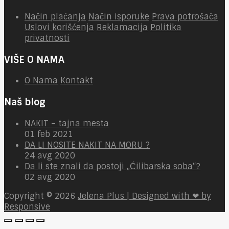
Način plaćanja
Način isporuke
Prava potrošača
Uslovi korišćenja
Reklamacija
Politika
privatnosti
VIŠE O NAMA
O Nama
Kontakt
Naš blog
NAKIT – tajna mesta
01 feb 2021
DA LI NOSITE NAKIT NA MORU ?
24 avg 2020
Da li ste znali da postoji „Ćilibarska soba“?
02 avg 2020
Copyright © 2026
Jelena Plus | Designed with ❤ by
Responsive