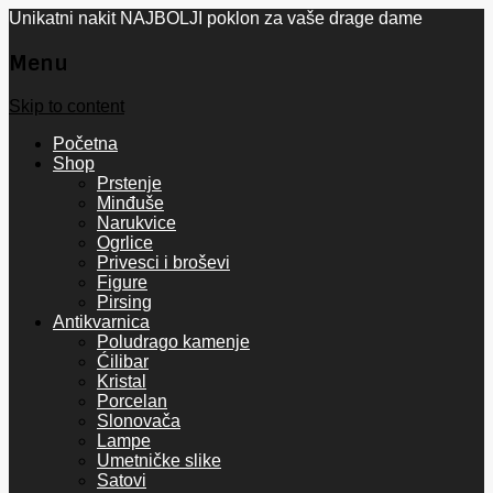
Unikatni nakit NAJBOLJI poklon za vaše drage dame
Menu
Skip to content
Početna
Shop
Prstenje
Minđuše
Narukvice
Ogrlice
Privesci i broševi
Figure
Pirsing
Antikvarnica
Poludrago kamenje
Ćilibar
Kristal
Porcelan
Slonovača
Lampe
Umetničke slike
Satovi