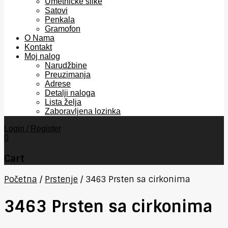
Umetničke slike
Satovi
Penkala
Gramofon
O Nama
Kontakt
Moj nalog
Narudžbine
Preuzimanja
Adrese
Detalji naloga
Lista želja
Zaboravljena lozinka
Login / Register
0
Cart
Početna
/
Prstenje
/
3463 Prsten sa cirkonima
3463 Prsten sa cirkonima