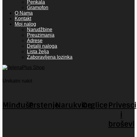
Penkala
Gramofon
O Nama
Kontakt
Moj nalog
Narudžbine
Preuzimanja
Adrese
Detalji naloga
Lista želja
Zaboravljena lozinka
Unikatni nakit
Minđuše
Prstenje
Narukvice
Orglice
Privesci
i
broševi