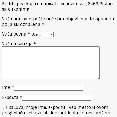
Budite prvi koji će napisati recenziju za „3463 Prsten
sa cirkonima“
Vaša adresa e-pošte neće biti objavljena.
Neophodna
polja su označena
*
Vaša ocena
*
Vaša recenzija
*
Ime
*
E-pošta
*
Sačuvaj moje ime, e-poštu i veb mesto u ovom
pregledaču veba za sledeći put kada komentarišem.