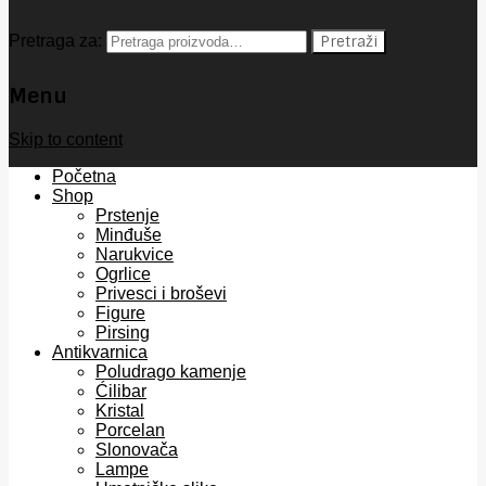
Pretraga za:
Pretraži
Menu
Skip to content
Početna
Shop
Prstenje
Minđuše
Narukvice
Ogrlice
Privesci i broševi
Figure
Pirsing
Antikvarnica
Poludrago kamenje
Ćilibar
Kristal
Porcelan
Slonovača
Lampe