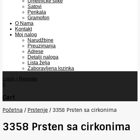
Umetničke slike
Satovi
Penkala
Gramofon
O Nama
Kontakt
Moj nalog
Narudžbine
Preuzimanja
Adrese
Detalji naloga
Lista želja
Zaboravljena lozinka
Login / Register
0
Cart
Početna
/
Prstenje
/
3358 Prsten sa cirkonima
3358 Prsten sa cirkonima