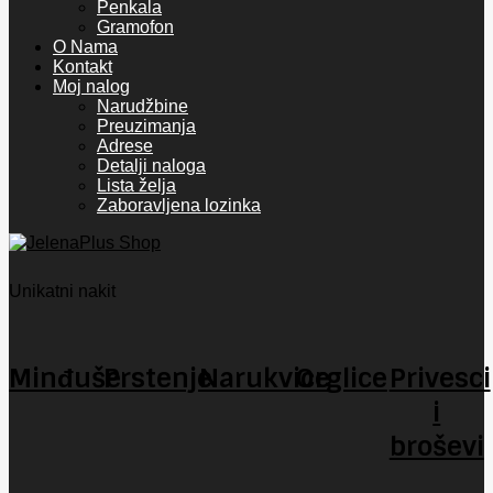
Penkala
Gramofon
O Nama
Kontakt
Moj nalog
Narudžbine
Preuzimanja
Adrese
Detalji naloga
Lista želja
Zaboravljena lozinka
Unikatni nakit
Minđuše
Prstenje
Narukvice
Orglice
Privesci
i
broševi