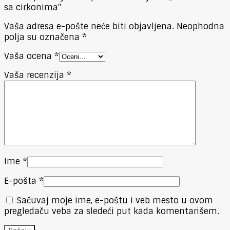
sa cirkonima“
Vaša adresa e-pošte neće biti objavljena.
Neophodna
polja su označena
*
Vaša ocena
*
Vaša recenzija
*
Ime
*
E-pošta
*
Sačuvaj moje ime, e-poštu i veb mesto u ovom
pregledaču veba za sledeći put kada komentarišem.