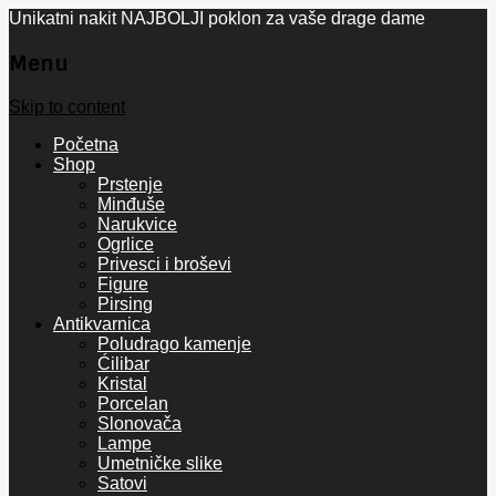
Unikatni nakit NAJBOLJI poklon za vaše drage dame
Menu
Skip to content
Početna
Shop
Prstenje
Minđuše
Narukvice
Ogrlice
Privesci i broševi
Figure
Pirsing
Antikvarnica
Poludrago kamenje
Ćilibar
Kristal
Porcelan
Slonovača
Lampe
Umetničke slike
Satovi