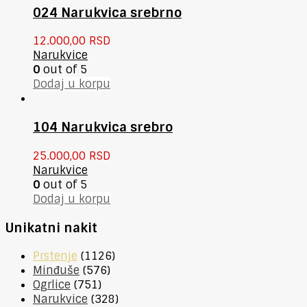
024 Narukvica srebrno
12.000,00
RSD
Narukvice
0
out of 5
Dodaj u korpu
104 Narukvica srebro
25.000,00
RSD
Narukvice
0
out of 5
Dodaj u korpu
Unikatni nakit
Prstenje
(1126)
Minđuše
(576)
Ogrlice
(751)
Narukvice
(328)