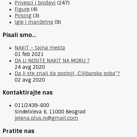
Privesci i broševi
(247)
Figure
(4)
Pirsing
(3)
Igle i manžetne
(9)
Pisali smo…
NAKIT – tajna mesta
01 feb 2021
DA LI NOSITE NAKIT NA MORU ?
24 avg 2020
Da li ste znali da postoji „Ćilibarska soba“?
02 avg 2020
Kontaktirajte nas
011/2439-600
Sinđelićeva 6, 11000 Beograd
jelena.plus.rs@gmail.com
Pratite nas