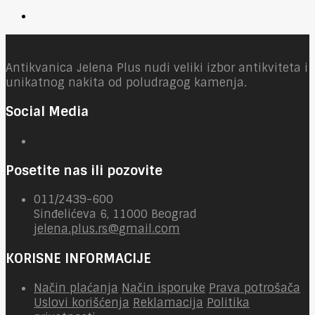
Antikvanica Jelena Plus nudi veliki izbor antikviteta i
unikatnog nakita od poludragog kamenja.
Social Media
Posetite nas ili pozovite
011/2439-600
Sinđelićeva 6, 11000 Beograd
jelena.plus.rs@gmail.com
KORISNE INFORMACIJE
Način plaćanja
Način isporuke
Prava potrošača
Uslovi korišćenja
Reklamacija
Politika