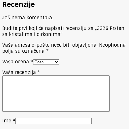
Recenzije
Još nema komentara.
Budite prvi koji će napisati recenziju za „3326 Prsten
sa kristalima i cirkonima“
Vaša adresa e-pošte neće biti objavljena.
Neophodna
polja su označena
*
Vaša ocena
*
Vaša recenzija
*
Ime
*