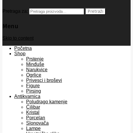
Pretraga za:
Pretraži
Menu
Skip to content
Početna
Shop
Prstenje
Minđuše
Narukvice
Ogrlice
Privesci i broševi
Figure
Pirsing
Antikvarnica
Poludrago kamenje
Ćilibar
Kristal
Porcelan
Slonovača
Lampe