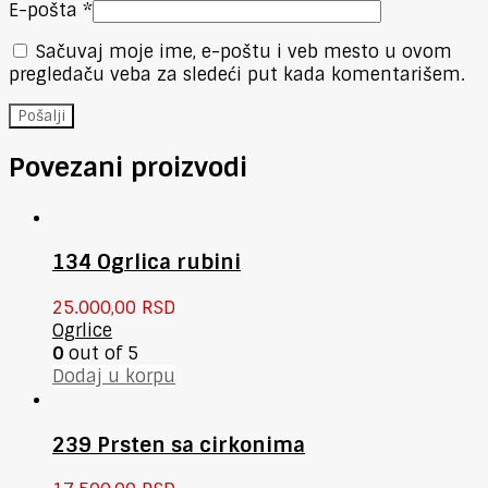
E-pošta
*
Sačuvaj moje ime, e-poštu i veb mesto u ovom
pregledaču veba za sledeći put kada komentarišem.
Povezani proizvodi
134 Ogrlica rubini
25.000,00
RSD
Ogrlice
0
out of 5
Dodaj u korpu
239 Prsten sa cirkonima