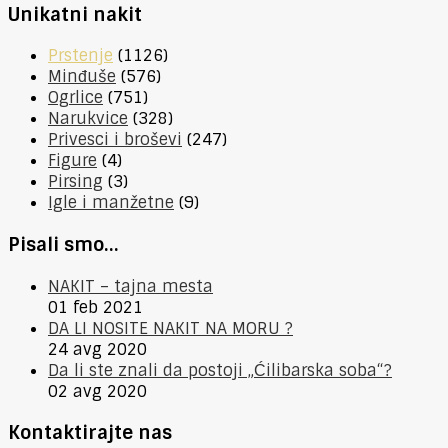
Unikatni nakit
Prstenje
(1126)
Minđuše
(576)
Ogrlice
(751)
Narukvice
(328)
Privesci i broševi
(247)
Figure
(4)
Pirsing
(3)
Igle i manžetne
(9)
Pisali smo…
NAKIT – tajna mesta
01 feb 2021
DA LI NOSITE NAKIT NA MORU ?
24 avg 2020
Da li ste znali da postoji „Ćilibarska soba“?
02 avg 2020
Kontaktirajte nas