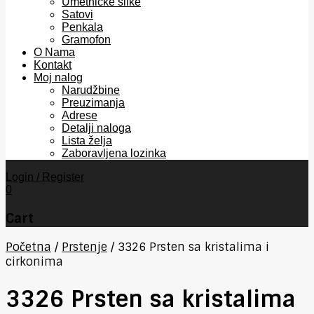
Umetničke slike
Satovi
Penkala
Gramofon
O Nama
Kontakt
Moj nalog
Narudžbine
Preuzimanja
Adrese
Detalji naloga
Lista želja
Zaboravljena lozinka
Login / Register
0
Cart
Početna
/
Prstenje
/
3326 Prsten sa kristalima i
cirkonima
3326 Prsten sa kristalima