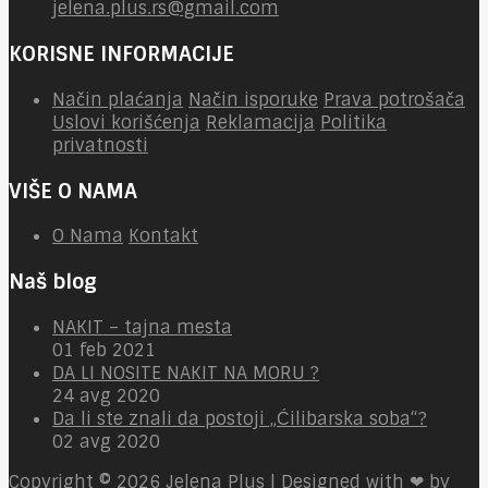
jelena.plus.rs@gmail.com
KORISNE INFORMACIJE
Način plaćanja
Način isporuke
Prava potrošača
Uslovi korišćenja
Reklamacija
Politika
privatnosti
VIŠE O NAMA
O Nama
Kontakt
Naš blog
NAKIT – tajna mesta
01 feb 2021
DA LI NOSITE NAKIT NA MORU ?
24 avg 2020
Da li ste znali da postoji „Ćilibarska soba“?
02 avg 2020
Copyright © 2026
Jelena Plus | Designed with ❤ by