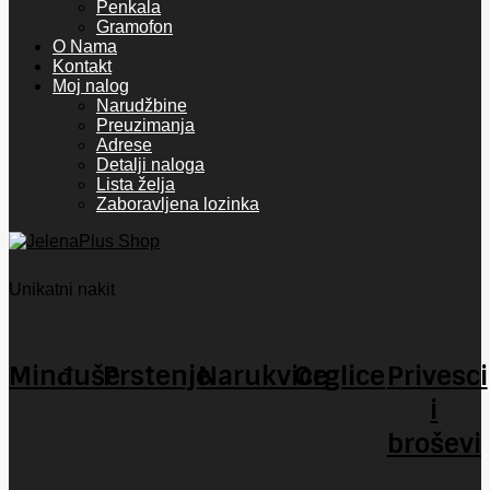
Penkala
Gramofon
O Nama
Kontakt
Moj nalog
Narudžbine
Preuzimanja
Adrese
Detalji naloga
Lista želja
Zaboravljena lozinka
Unikatni nakit
Minđuše
Prstenje
Narukvice
Orglice
Privesci
i
broševi