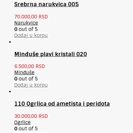
Srebrna narukvica 005
70.000,00
RSD
Narukvice
0
out of 5
Dodaj u korpu
Minđuše plavi kristali 020
6.500,00
RSD
Minđuše
0
out of 5
Dodaj u korpu
110 Ogrlica od ametista i peridota
30.000,00
RSD
Ogrlice
0
out of 5