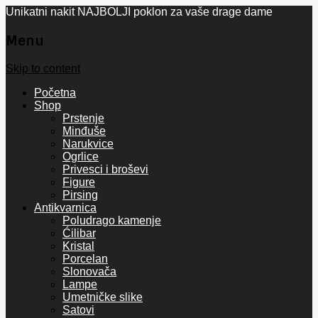
Unikatni nakit NAJBOLJI poklon za vaše drage dame
Menu
Skip to content
Početna
Shop
Prstenje
Minđuše
Narukvice
Ogrlice
Privesci i broševi
Figure
Pirsing
Antikvarnica
Poludrago kamenje
Ćilibar
Kristal
Porcelan
Slonovača
Lampe
Umetničke slike
Satovi