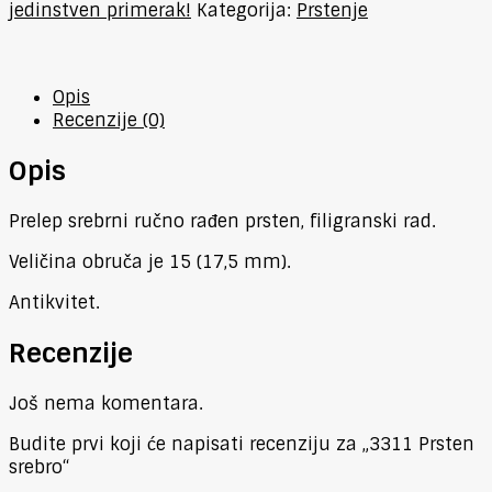
jedinstven primerak!
Kategorija:
Prstenje
Opis
Recenzije (0)
Opis
Prelep srebrni ručno rađen prsten, filigranski rad.
Veličina obruča je 15 (17,5 mm).
Antikvitet.
Recenzije
Još nema komentara.
Budite prvi koji će napisati recenziju za „3311 Prsten
srebro“