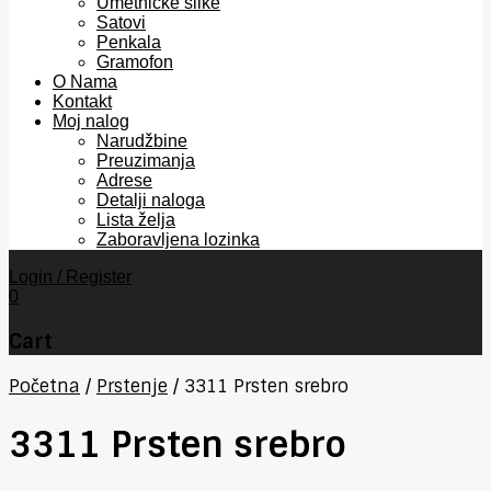
Umetničke slike
Satovi
Penkala
Gramofon
O Nama
Kontakt
Moj nalog
Narudžbine
Preuzimanja
Adrese
Detalji naloga
Lista želja
Zaboravljena lozinka
Login / Register
0
Cart
Početna
/
Prstenje
/
3311 Prsten srebro
3311 Prsten srebro