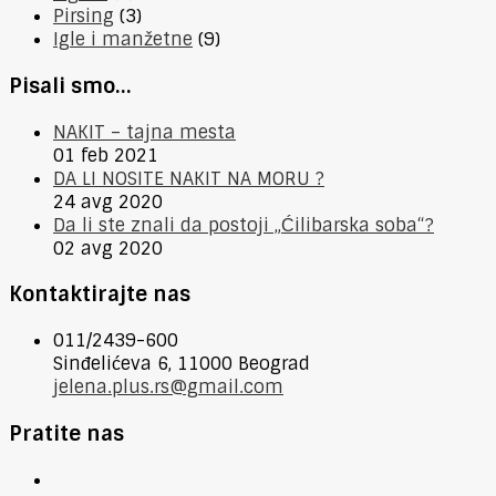
Pirsing
(3)
Igle i manžetne
(9)
Pisali smo…
NAKIT – tajna mesta
01 feb 2021
DA LI NOSITE NAKIT NA MORU ?
24 avg 2020
Da li ste znali da postoji „Ćilibarska soba“?
02 avg 2020
Kontaktirajte nas
011/2439-600
Sinđelićeva 6, 11000 Beograd
jelena.plus.rs@gmail.com
Pratite nas