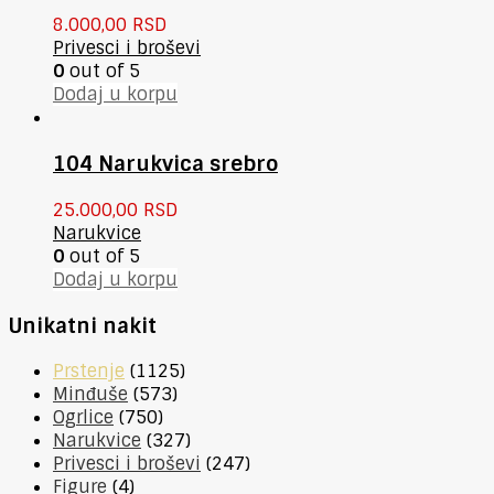
8.000,00
RSD
Privesci i broševi
0
out of 5
Dodaj u korpu
104 Narukvica srebro
25.000,00
RSD
Narukvice
0
out of 5
Dodaj u korpu
Unikatni nakit
Prstenje
(1125)
Minđuše
(573)
Ogrlice
(750)
Narukvice
(327)
Privesci i broševi
(247)
Figure
(4)