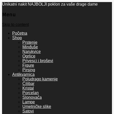
Unikatni nakit NAJBOLJI poklon za vaše drage dame
Menu
Skip to content
Početna
Shop
Prstenje
Minđuše
Narukvice
Ogrlice
Privesci i broševi
Figure
Pirsing
Antikvarnica
Poludrago kamenje
Ćilibar
Kristal
Porcelan
Slonovača
Lampe
Umetničke slike
Satovi