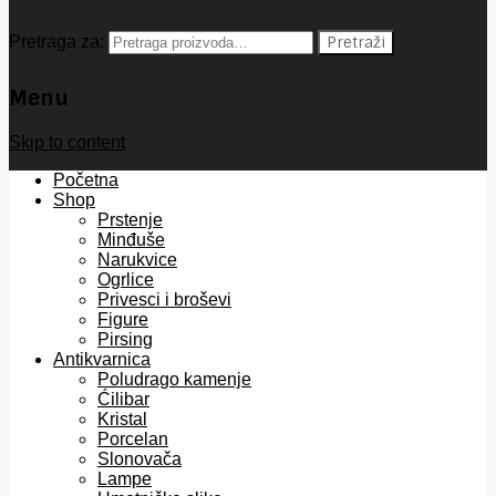
Pretraga za:
Pretraži
Menu
Skip to content
Početna
Shop
Prstenje
Minđuše
Narukvice
Ogrlice
Privesci i broševi
Figure
Pirsing
Antikvarnica
Poludrago kamenje
Ćilibar
Kristal
Porcelan
Slonovača
Lampe