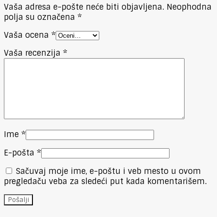
Vaša adresa e-pošte neće biti objavljena.
Neophodna
polja su označena
*
Vaša ocena
*
Vaša recenzija
*
Ime
*
E-pošta
*
Sačuvaj moje ime, e-poštu i veb mesto u ovom
pregledaču veba za sledeći put kada komentarišem.