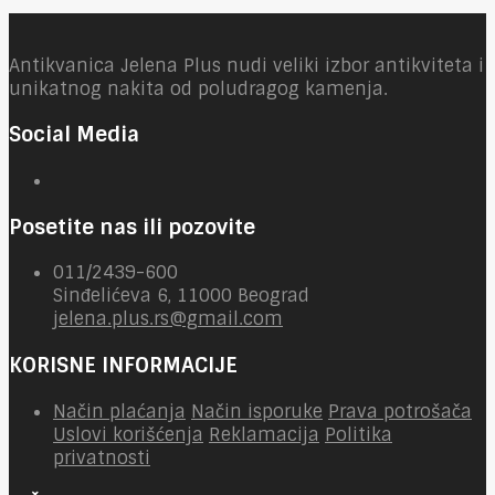
Antikvanica Jelena Plus nudi veliki izbor antikviteta i
unikatnog nakita od poludragog kamenja.
Social Media
Posetite nas ili pozovite
011/2439-600
Sinđelićeva 6, 11000 Beograd
jelena.plus.rs@gmail.com
KORISNE INFORMACIJE
Način plaćanja
Način isporuke
Prava potrošača
Uslovi korišćenja
Reklamacija
Politika
privatnosti