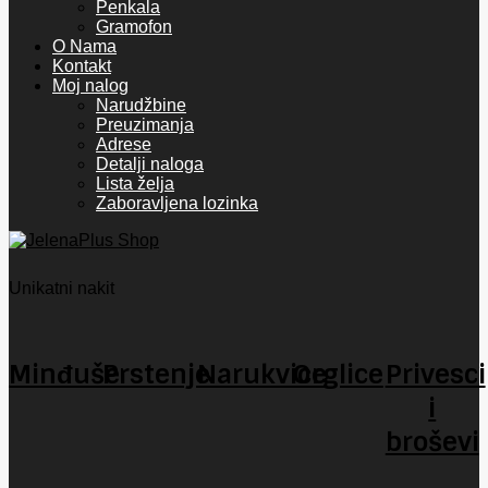
Penkala
Gramofon
O Nama
Kontakt
Moj nalog
Narudžbine
Preuzimanja
Adrese
Detalji naloga
Lista želja
Zaboravljena lozinka
Unikatni nakit
Minđuše
Prstenje
Narukvice
Orglice
Privesci
i
broševi