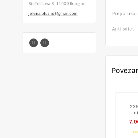
Sinđelićeva 6, 11000 Beograd
Preporuka :
jelena.plus.rs@gmail.com
Antikvitet.
Povezan
238
c
7.0
0