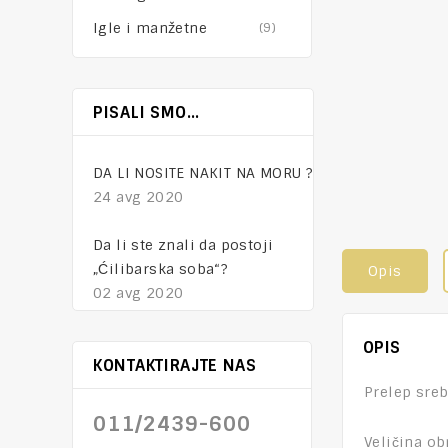
Igle i manžetne
(9)
NAKIT – tajna mesta
PISALI SMO…
01 feb 2021
DA LI NOSITE NAKIT NA MORU ?
24 avg 2020
Da li ste znali da postoji
„Ćilibarska soba“?
Opis
02 avg 2020
OPIS
KONTAKTIRAJTE NAS
Prelep sre
011/2439-600
Veličina ob