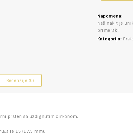
Napomena:
Naš nakit je uni
primerak!
Kategorija:
Prst
Recenzije (0)
brni prsten sa uzdignutim cirkonom.
ruča je 15 (17,5 mm).