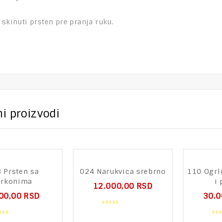
 skinuti prsten pre pranja ruku.
i proizvodi
 Prsten sa
024 Narukvica srebrno
110 Ogrl
irkonima
i 
12.000,00
RSD
00,00
RSD
30.
0
out
0