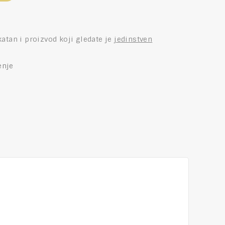
katan i proizvod koji gledate je
jedinstven
enje