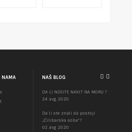
of
t
out
5
of
5
NAKIT – tajna mesta
O NAMA
NAŠ BLOG
01 feb 2021
a
DA LI NOSITE NAKIT NA MORU ?
24 avg 2020
t
Da li ste znali da postoji
„Ćilibarska soba“?
02 avg 2020