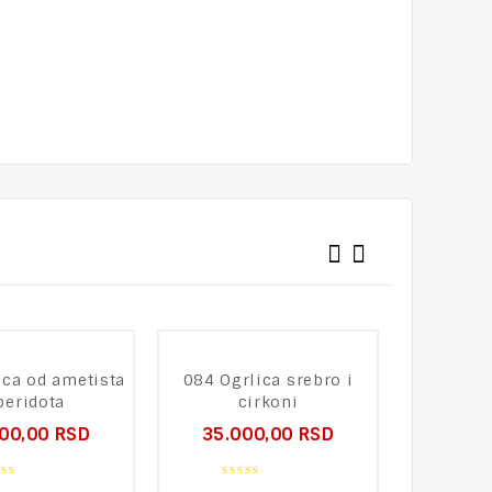
ica od ametista
084 Ogrlica srebro i
104 Nar
peridota
cirkoni
25.0
000,00
RSD
35.000,00
RSD
0
ou
0