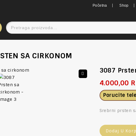
Početna
Shop
STEN SA CIRKONOM
3087 Prste
4.000,00
R
🔍
Porucite te
Srebrni prsten 
Dodaj U Kor