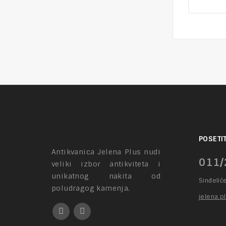
o
of
5
POSETIT
Antikvanica Jelena Plus nudi
011/
veliki izbor antikviteta i
unikatnog nakita od
Sinđelić
poludragog kamenja.
jelena.p