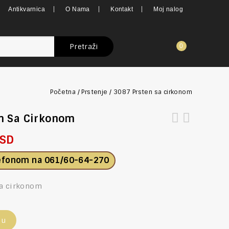
Antikvarnica
O Nama
Kontakt
Moj nalog
Pretraži
0
Početna
/
Prstenje
/
3087 Prsten sa cirkonom
n Sa Cirkonom
SD
lefonom na
061/60-64-270
sa cirkonom
pu