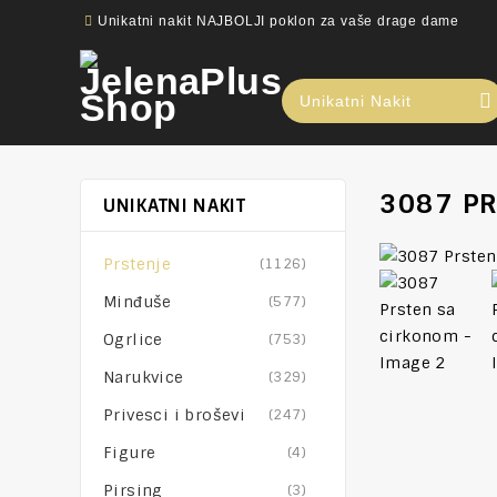
Unikatni nakit NAJBOLJI poklon za vaše drage dame
Unikatni Nakit
3087 PR
UNIKATNI NAKIT
Prstenje
(1126)
Minđuše
(577)
Ogrlice
(753)
Narukvice
(329)
Privesci i broševi
(247)
Figure
(4)
Pirsing
(3)