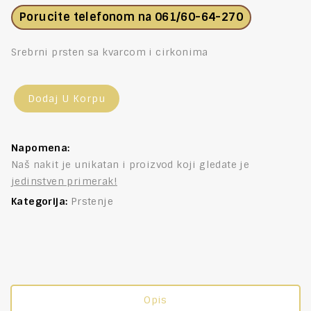
Porucite telefonom na
061/60-64-270
Srebrni prsten sa kvarcom i cirkonima
Dodaj U Korpu
Napomena:
Naš nakit je unikatan i proizvod koji gledate je
jedinstven primerak!
Kategorija:
Prstenje
Opis