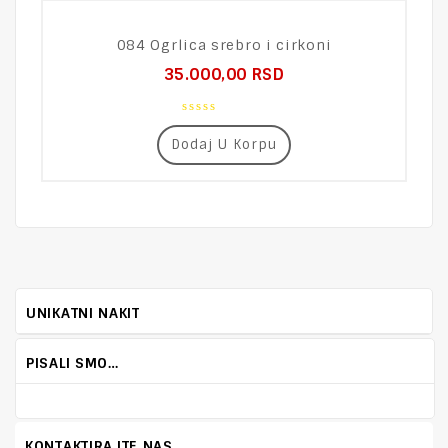
084 Ogrlica srebro i cirkoni
35.000,00
RSD
0
out
Dodaj U Korpu
of
5
UNIKATNI NAKIT
PISALI SMO…
KONTAKTIRAJTE NAS