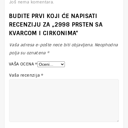
Još nema komentara.
BUDITE PRVI KOJI ĆE NAPISATI
RECENZIJU ZA „2998 PRSTEN SA
KVARCOM I CIRKONIMA“
Vaša adresa e-pošte neće biti objavljena.
Neophodna
polja su označena
*
VAŠA OCENA
*
Vaša recenzija
*