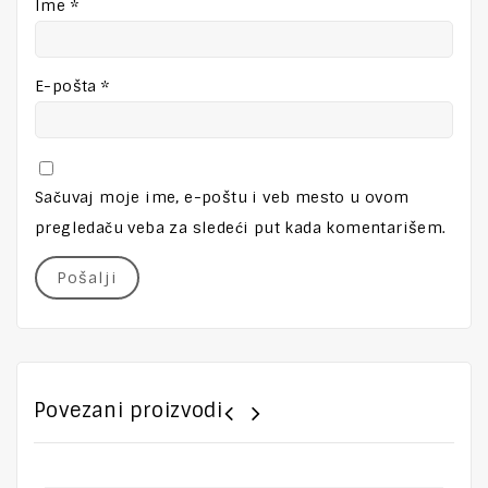
Ime
*
E-pošta
*
Sačuvaj moje ime, e-poštu i veb mesto u ovom
pregledaču veba za sledeći put kada komentarišem.
Povezani proizvodi