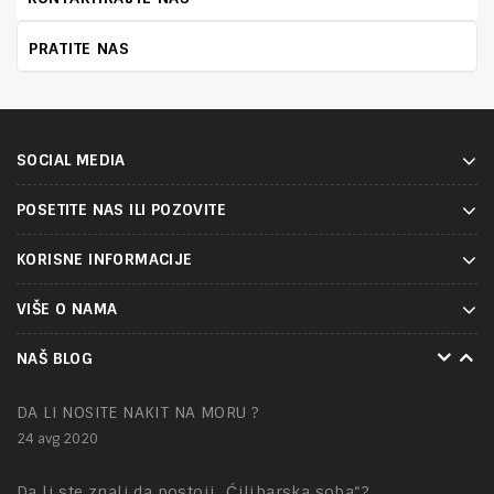
PRATITE NAS
SOCIAL MEDIA
POSETITE NAS ILI POZOVITE
KORISNE INFORMACIJE
VIŠE O NAMA
NAKIT – tajna mesta
NAŠ BLOG
01 feb 2021
DA LI NOSITE NAKIT NA MORU ?
24 avg 2020
Da li ste znali da postoji „Ćilibarska soba“?