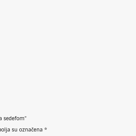
sa sedefom“
olja su označena
*