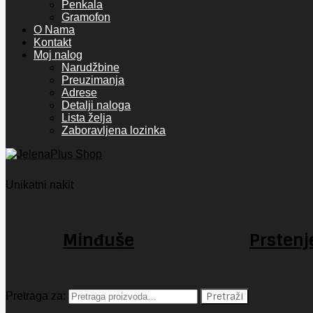
Penkala
Gramofon
O Nama
Kontakt
Moj nalog
Narudžbine
Preuzimanja
Adrese
Detalji naloga
Lista želja
Zaboravljena lozinka
Unikatni nakit
Minđuše
Prstenj
Pretraga za:
Pretraži