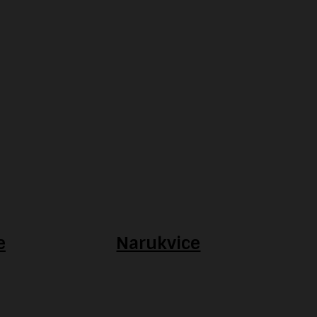
e
Narukvice