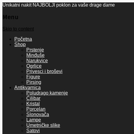
Unikatni nakit NAJBOLJI poklon za vaše drage dame
Menu
Skip to content
Početna
Shop
Prstenje
Minđuše
Narukvice
Ogrlice
Privesci i broševi
Figure
Pirsing
Antikvarnica
Poludrago kamenje
Ćilibar
Kristal
Porcelan
Slonovača
Lampe
Umetničke slike
Satovi