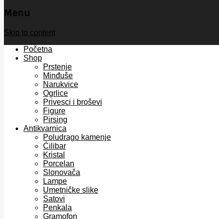
Menu
Skip to content
Početna
Shop
Prstenje
Minđuše
Narukvice
Ogrlice
Privesci i broševi
Figure
Pirsing
Antikvarnica
Poludrago kamenje
Ćilibar
Kristal
Porcelan
Slonovača
Lampe
Umetničke slike
Satovi
Penkala
Gramofon