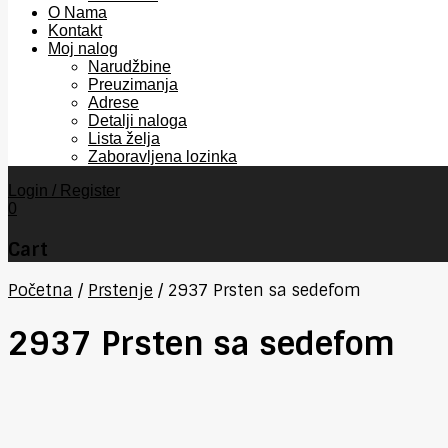
O Nama
Kontakt
Moj nalog
Narudžbine
Preuzimanja
Adrese
Detalji naloga
Lista želja
Zaboravljena lozinka
Login / Register
0
Cart
Početna
/
Prstenje
/
2937 Prsten sa sedefom
2937 Prsten sa sedefom