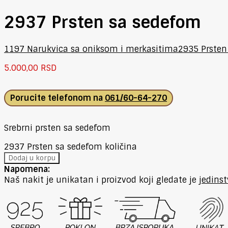
2937 Prsten sa sedefom
1197 Narukvica sa oniksom i merkasitima
2935 Prsten
5.000,00
RSD
Porucite telefonom na
061/60-64-270
Srebrni prsten sa sedefom
2937 Prsten sa sedefom količina
Dodaj u korpu
Napomena:
Naš nakit je unikatan i proizvod koji gledate je
jedins