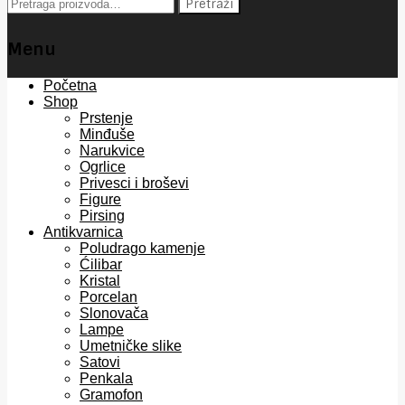
Pretraga
Pretraži
za:
Menu
Skip
Početna
to
Shop
content
Prstenje
Minđuše
Narukvice
Ogrlice
Privesci i broševi
Figure
Pirsing
Antikvarnica
Poludrago kamenje
Ćilibar
Kristal
Porcelan
Slonovača
Lampe
Umetničke slike
Satovi
Penkala
Gramofon