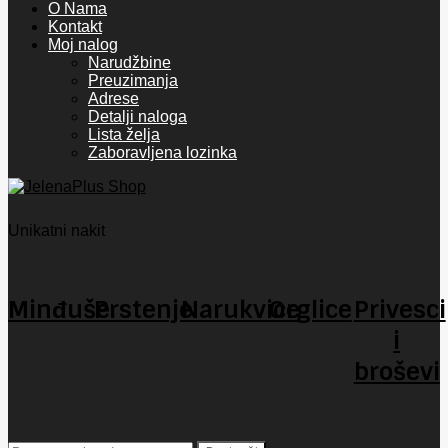
O Nama
Kontakt
Moj nalog
Narudžbine
Preuzimanja
Adrese
Detalji naloga
Lista želja
Zaboravljena lozinka
Unikatni nakit
Minđuše
Prstenje
Narukvice
Orglice
Privesci
i
broševi