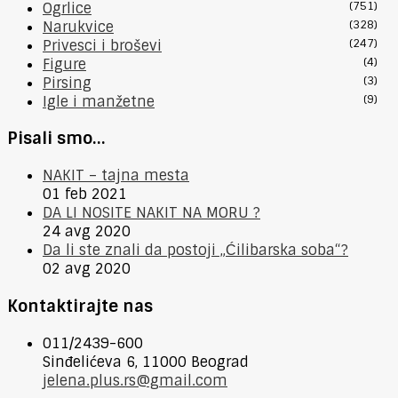
Ogrlice
(751)
Narukvice
(328)
Privesci i broševi
(247)
Figure
(4)
Pirsing
(3)
Igle i manžetne
(9)
Pisali smo…
NAKIT – tajna mesta
01 feb 2021
DA LI NOSITE NAKIT NA MORU ?
24 avg 2020
Da li ste znali da postoji „Ćilibarska soba“?
02 avg 2020
Kontaktirajte nas
011/2439-600
Sinđelićeva 6, 11000 Beograd
jelena.plus.rs@gmail.com