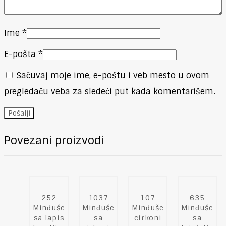
Ime
*
E-pošta
*
Sačuvaj moje ime, e-poštu i veb mesto u ovom
pregledaču veba za sledeći put kada komentarišem.
Povezani proizvodi
252
1037
107
635
Minđuše
Minđuše
Minđuše
Minđuše
sa lapis
sa
cirkoni
sa