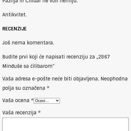
Pažnja !!! Ćilibar ne voli hemiju.
Antikvitet.
RECENZIJE
Još nema komentara.
Budite prvi koji će napisati recenziju za „2867
Minđuše sa ćilibarom“
Vaša adresa e-pošte neće biti objavljena.
Neophodna
polja su označena
*
Vaša ocena
*
Vaša recenzija
*