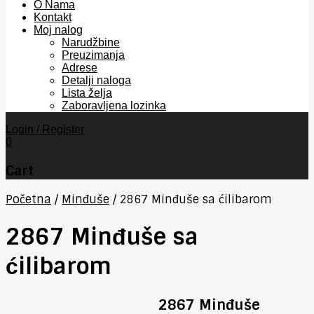
O Nama
Kontakt
Moj nalog
Narudžbine
Preuzimanja
Adrese
Detalji naloga
Lista želja
Zaboravljena lozinka
Login / Register
0
Cart
Početna
/
Minđuše
/
2867 Minđuše sa ćilibarom
2867 Minđuše sa
ćilibarom
2867 Minđuše