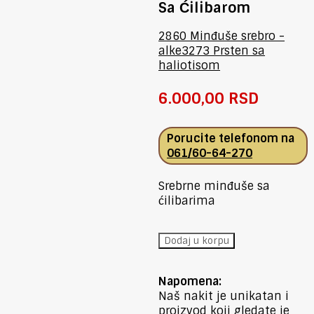
Sa Ćilibarom
2860 Minđuše srebro -
alke
3273 Prsten sa
haliotisom
6.000,00
RSD
Porucite telefonom na
061/60-64-270
Srebrne minđuše sa
ćilibarima
2867
Dodaj u korpu
Minđuše
sa
Napomena:
ćilibarom
Naš nakit je unikatan i
količina
proizvod koji gledate je