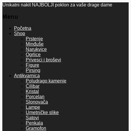
Unikatni nakit NAJBOLJI poklon za vaše drage dame
Menu
Skip
Početna
to
Shop
content
Prstenje
Minđuše
Narukvice
Ogrlice
Privesci i broševi
Figure
Pirsing
Antikvarnica
Poludrago kamenje
Ćilibar
Kristal
Porcelan
Slonovača
Lampe
Umetničke slike
Satovi
Penkala
Gramofon