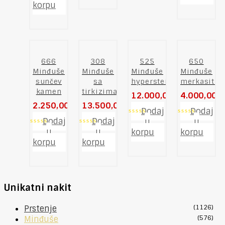
5
of
out
korpu
5
of
5
666
308
525
650
Minđuše
Minđuše
Minđuše
Minđuše
sunčev
sa
hyperstein
merkasiti
kamen
tirkizima
12.000,00
RSD
4.000,00
R
2.250,00
RSD
13.500,00
RSD
Dodaj
Dodaj
Dodaj
Dodaj
0
0
u
u
out
out
0
0
u
u
korpu
korpu
of
of
out
out
korpu
korpu
5
5
of
of
5
5
Unikatni nakit
Prstenje
(1126)
Minđuše
(576)