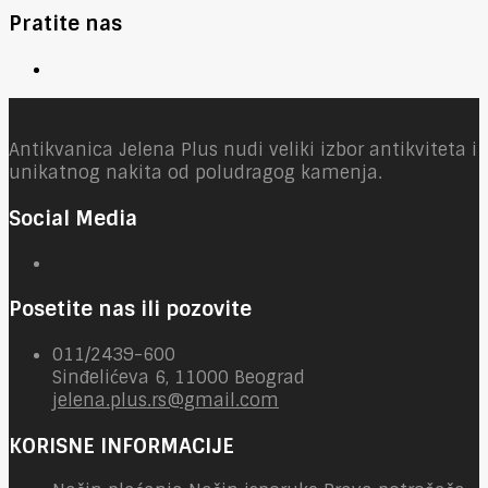
Pratite nas
Antikvanica Jelena Plus nudi veliki izbor antikviteta i
unikatnog nakita od poludragog kamenja.
Social Media
Posetite nas ili pozovite
011/2439-600
Sinđelićeva 6, 11000 Beograd
jelena.plus.rs@gmail.com
KORISNE INFORMACIJE