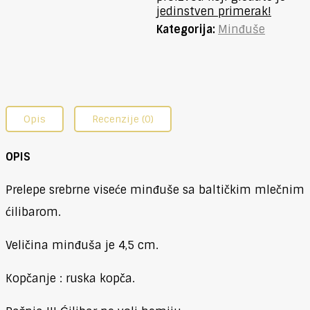
jedinstven primerak!
Kategorija:
Minđuše
Opis
Recenzije (0)
OPIS
Prelepe srebrne viseće minđuše sa baltičkim mlečnim
ćilibarom.
Veličina minđuša je 4,5 cm.
Kopčanje : ruska kopča.