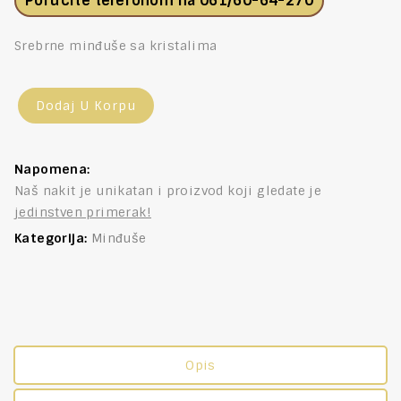
Porucite telefonom na
061/60-64-270
Srebrne minđuše sa kristalima
Dodaj U Korpu
Napomena:
Naš nakit je unikatan i proizvod koji gledate je
jedinstven primerak!
Kategorija:
Minđuše
Opis