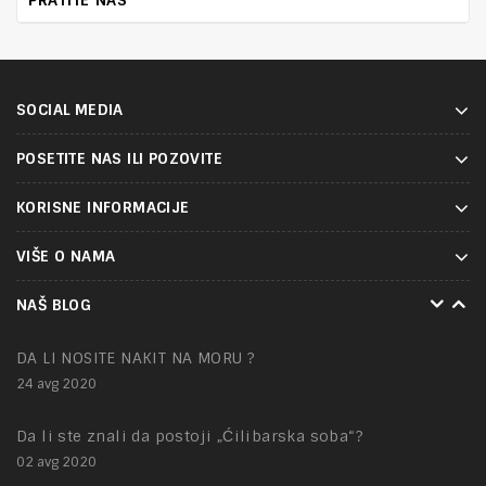
PRATITE NAS
SOCIAL MEDIA
POSETITE NAS ILI POZOVITE
KORISNE INFORMACIJE
VIŠE O NAMA
NAKIT – tajna mesta
NAŠ BLOG
01 feb 2021
DA LI NOSITE NAKIT NA MORU ?
24 avg 2020
Da li ste znali da postoji „Ćilibarska soba“?
02 avg 2020