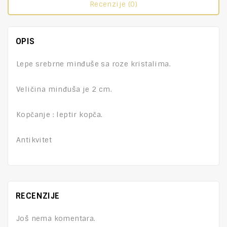
Recenzije (0)
OPIS
Lepe srebrne minđuše sa roze kristalima.
Veličina minđuša je 2 cm.
Kopčanje : leptir kopča.
Antikvitet
RECENZIJE
Još nema komentara.