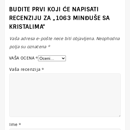
BUDITE PRVI KOJI ĆE NAPISATI
RECENZIJU ZA „1063 MINĐUŠE SA
KRISTALIMA“
Vaša adresa e-pošte neće biti objavljena.
Neophodna
polja su označena
*
VAŠA OCENA
*
Vaša recenzija
*
Ime
*