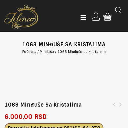
1063 MINĐUŠE SA KRISTALIMA
Početna
/
Minđuše
/
1063 Minđuše sa kristalima
1063 Minđuše Sa Kristalima
6.000,00
RSD