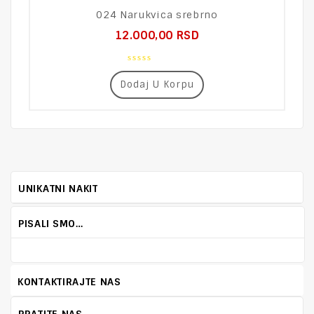
024 Narukvica srebrno
12.000,00
RSD
0
out
Dodaj U Korpu
of
5
UNIKATNI NAKIT
PISALI SMO…
KONTAKTIRAJTE NAS