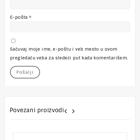
E-pošta
*
Sačuvaj moje ime, e-poštu i veb mesto u ovom
pregledaču veba za sledeći put kada komentarišem.
Povezani proizvodi