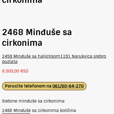
2468 Minđuše sa
cirkonima
2459 Minđuše sa haliotisom
1191 Narukvica srebro
pozlata
6.500,00
RSD
Porucite telefonom na
061/60-64-270
Srebrne minđuše sa cirkonima
2468 Minđuše sa cirkonima količina