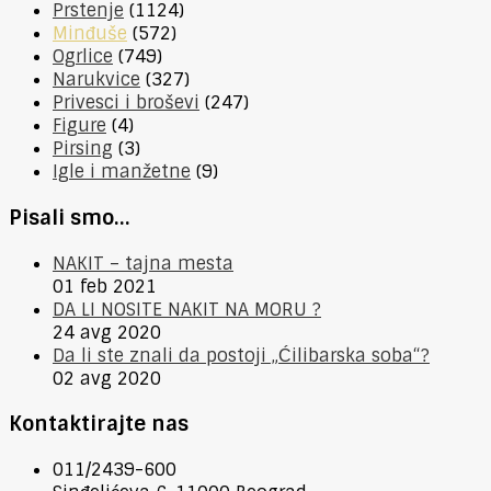
Prstenje
(1124)
Minđuše
(572)
Ogrlice
(749)
Narukvice
(327)
Privesci i broševi
(247)
Figure
(4)
Pirsing
(3)
Igle i manžetne
(9)
Pisali smo…
NAKIT – tajna mesta
01 feb 2021
DA LI NOSITE NAKIT NA MORU ?
24 avg 2020
Da li ste znali da postoji „Ćilibarska soba“?
02 avg 2020
Kontaktirajte nas
011/2439-600