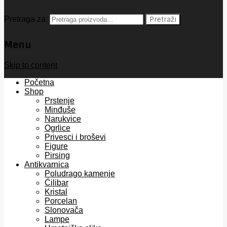
Pretraga za:
Pretraži
Menu
Skip to content
Početna
Shop
Prstenje
Minđuše
Narukvice
Ogrlice
Privesci i broševi
Figure
Pirsing
Antikvarnica
Poludrago kamenje
Ćilibar
Kristal
Porcelan
Slonovača
Lampe