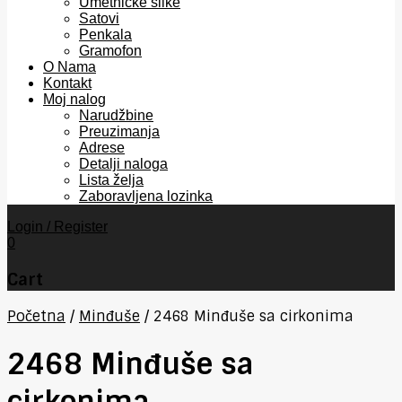
Umetničke slike
Satovi
Penkala
Gramofon
O Nama
Kontakt
Moj nalog
Narudžbine
Preuzimanja
Adrese
Detalji naloga
Lista želja
Zaboravljena lozinka
Login / Register
0
Cart
Početna
/
Minđuše
/
2468 Minđuše sa cirkonima
2468 Minđuše sa
cirkonima