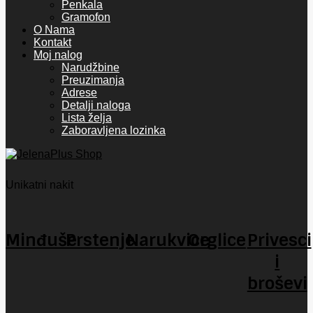
Penkala
Gramofon
O Nama
Kontakt
Moj nalog
Narudžbine
Preuzimanja
Adrese
Detalji naloga
Lista želja
Zaboravljena lozinka
Unikatni nakit
Minđuše
Prstenje
Narukvice
Orglice
Privesci
i
broševi