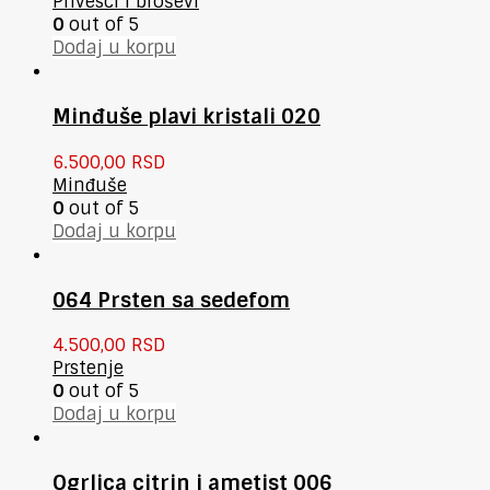
Privesci i broševi
0
out of 5
Dodaj u korpu
Minđuše plavi kristali 020
6.500,00
RSD
Minđuše
0
out of 5
Dodaj u korpu
064 Prsten sa sedefom
4.500,00
RSD
Prstenje
0
out of 5
Dodaj u korpu
Ogrlica citrin i ametist 006