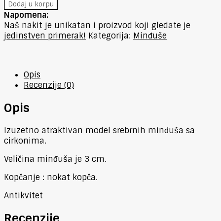
Dodaj u korpu
Napomena:
Naš nakit je unikatan i proizvod koji gledate je
jedinstven primerak!
Kategorija:
Minđuše
Opis
Recenzije (0)
Opis
Izuzetno atraktivan model srebrnih minđuša sa
cirkonima.
Veličina minđuša je 3 cm.
Kopčanje : nokat kopča.
Antikvitet
Recenzije