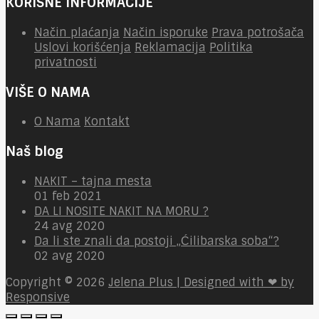
KORISNE INFORMACIJE
Način plaćanja
Način isporuke
Prava potrošača
Uslovi korišćenja
Reklamacija
Politika
privatnosti
VIŠE O NAMA
O Nama
Kontakt
Naš blog
NAKIT – tajna mesta
01 feb 2021
DA LI NOSITE NAKIT NA MORU ?
24 avg 2020
Da li ste znali da postoji „Ćilibarska soba“?
02 avg 2020
Copyright © 2026
Jelena Plus | Designed with ❤ by
Responsive