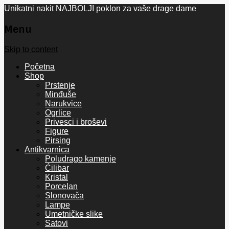
Unikatni nakit NAJBOLJI poklon za vaše drage dame
Menu
Skip to content
Početna
Shop
Prstenje
Minđuše
Narukvice
Ogrlice
Privesci i broševi
Figure
Pirsing
Antikvarnica
Poludrago kamenje
Ćilibar
Kristal
Porcelan
Slonovača
Lampe
Umetničke slike
Satovi