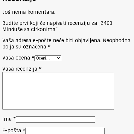
Još nema komentara.
Budite prvi koji će napisati recenziju za „2468
Minđuše sa cirkonima“
Vaša adresa e-pošte neće biti objavljena.
Neophodna
polja su označena
*
Vaša ocena
*
Vaša recenzija
*
Ime
*
E-pošta
*