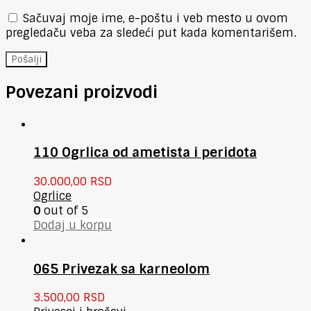
Sačuvaj moje ime, e-poštu i veb mesto u ovom
pregledaču veba za sledeći put kada komentarišem.
Povezani proizvodi
110 Ogrlica od ametista i peridota
30.000,00
RSD
Ogrlice
0
out of 5
Dodaj u korpu
065 Privezak sa karneolom
3.500,00
RSD