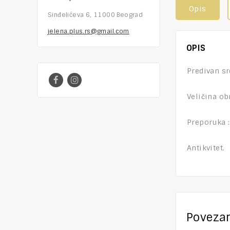
Opis
Sinđelićeva 6, 11000 Beograd
jelena.plus.rs@gmail.com
OPIS
Predivan sr
Veličina ob
Preporuka :
Antikvitet.
Povezan