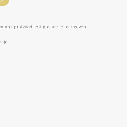
pu
katan i proizvod koji gledate je
jedinstven
enje