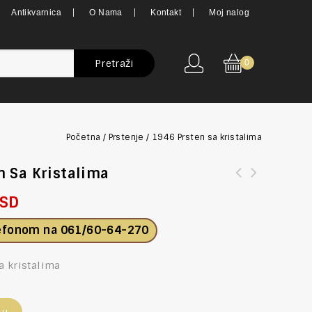
Antikvarnica
O Nama
Kontakt
Moj nalog
Pretraži
0
Početna
/
Prstenje
/
1946 Prsten sa kristalima
n Sa Kristalima
SD
lefonom na
061/60-64-270
a kristalima