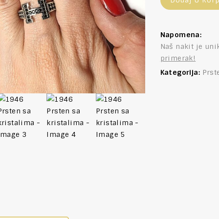
Dodaj U Kor
Napomena:
Naš nakit je uni
primerak!
Kategorija:
Prst