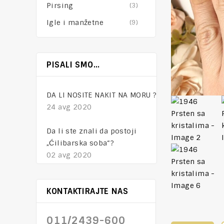
Pirsing
(3)
Igle i manžetne
(9)
NAKIT – tajna mesta
PISALI SMO…
01 feb 2021
DA LI NOSITE NAKIT NA MORU ?
24 avg 2020
Da li ste znali da postoji
„Ćilibarska soba“?
02 avg 2020
KONTAKTIRAJTE NAS
011/2439-600