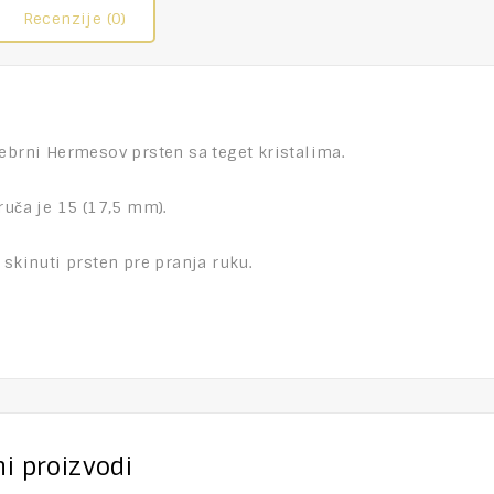
Recenzije (0)
ebrni Hermesov prsten sa teget kristalima.
ruča je 15 (17,5 mm).
 skinuti prsten pre pranja ruku.
i proizvodi