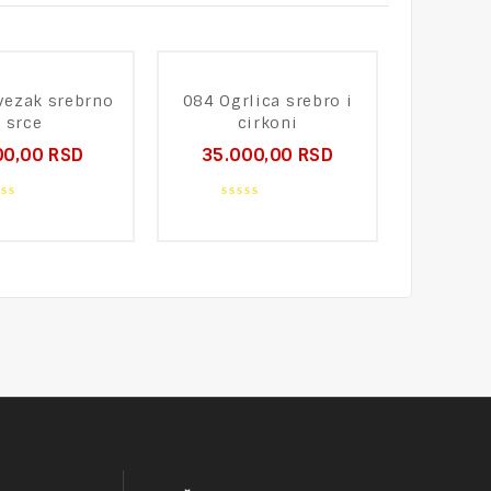
vezak srebrno
084 Ogrlica srebro i
261 Prst
srce
cirkoni
10.0
00,00
RSD
35.000,00
RSD
0
ou
0
of
t
out
5
of
5
NAKIT – tajna mesta