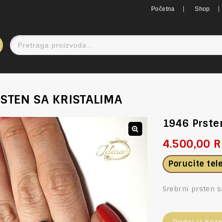
Početna
Shop
STEN SA KRISTALIMA
1946 Prste
4.500,00
R
🔍
Porucite te
Srebrni prsten s