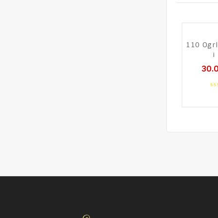
110 Ogrl
i
30.
0
o
of
5