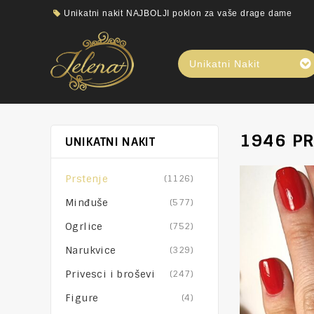
Unikatni nakit NAJBOLJI poklon za vaše drage dame
Unikatni Nakit
1946 PR
UNIKATNI NAKIT
Prstenje
(1126)
Minđuše
(577)
Ogrlice
(752)
Narukvice
(329)
Privesci i broševi
(247)
Figure
(4)