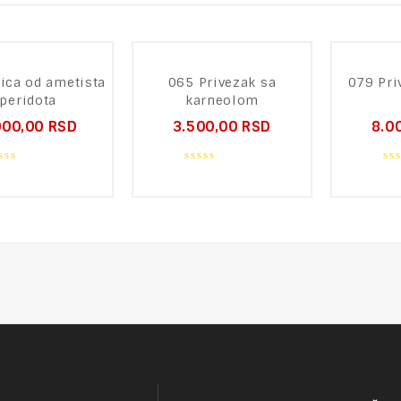
ica od ametista
065 Privezak sa
079 Pri
 peridota
karneolom
000,00
RSD
3.500,00
RSD
8.0
0
0
ut
out
ou
of
of
5
5