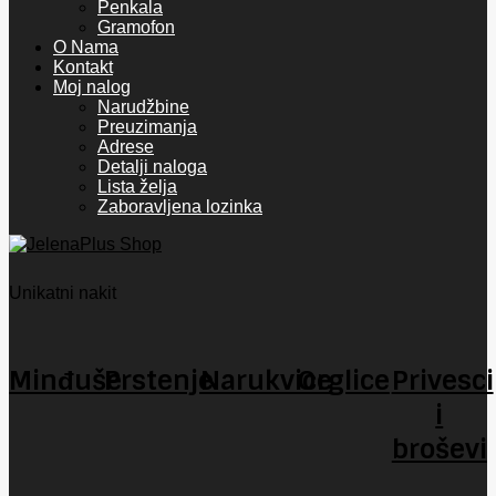
Penkala
Gramofon
O Nama
Kontakt
Moj nalog
Narudžbine
Preuzimanja
Adrese
Detalji naloga
Lista želja
Zaboravljena lozinka
Unikatni nakit
Minđuše
Prstenje
Narukvice
Orglice
Privesci
i
broševi