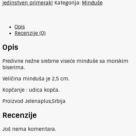
jedinstven primerak!
Kategorija:
Minđuše
Opis
Recenzije (0)
Opis
Predivne nežne srebrne viseće minđuše sa morskim
biserima.
Veličina minđuša je 2,5 cm.
Kopčanje : udica kopča.
Proizvod Jelenaplus,Srbija
Recenzije
Još nema komentara.