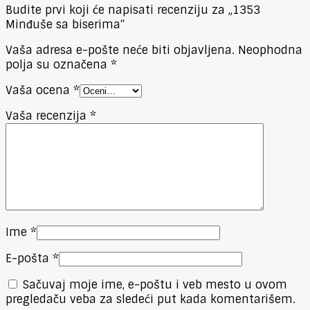
Budite prvi koji će napisati recenziju za „1353
Minđuše sa biserima“
Vaša adresa e-pošte neće biti objavljena.
Neophodna
polja su označena
*
Vaša ocena
*
Vaša recenzija
*
Ime
*
E-pošta
*
Sačuvaj moje ime, e-poštu i veb mesto u ovom
pregledaču veba za sledeći put kada komentarišem.