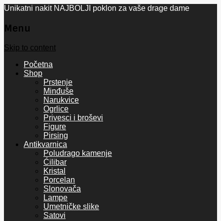
Unikatni nakit NAJBOLJI poklon za vaše drage dame
Menu
Skip to content
Početna
Shop
Prstenje
Minđuše
Narukvice
Ogrlice
Privesci i broševi
Figure
Pirsing
Antikvarnica
Poludrago kamenje
Ćilibar
Kristal
Porcelan
Slonovača
Lampe
Umetničke slike
Satovi