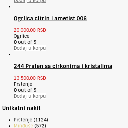
Dodaj u korpu
Ogrlica citrin i ametist 006
20.000,00
RSD
Ogrlice
0
out of 5
Dodaj u korpu
244 Prsten sa cirkonima i kristalima
13.500,00
RSD
Prstenje
0
out of 5
Dodaj u korpu
Unikatni nakit
Prstenje
(1124)
Minđuše
(572)