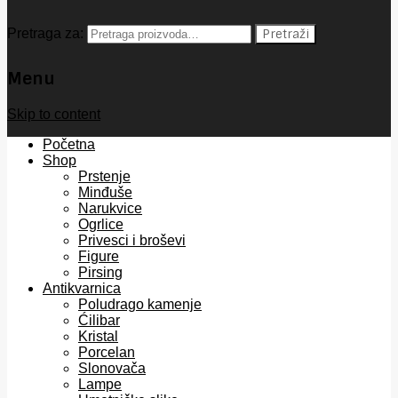
Pretraga za:
Pretraži
Menu
Skip to content
Početna
Shop
Prstenje
Minđuše
Narukvice
Ogrlice
Privesci i broševi
Figure
Pirsing
Antikvarnica
Poludrago kamenje
Ćilibar
Kristal
Porcelan
Slonovača
Lampe