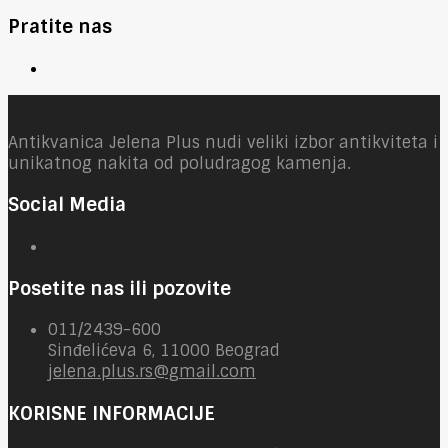
Pratite nas
Antikvanica Jelena Plus nudi veliki izbor antikviteta i
unikatnog nakita od poludragog kamenja.
Social Media
Posetite nas ili pozovite
011/2439-600
Sinđelićeva 6, 11000 Beograd
jelena.plus.rs@gmail.com
KORISNE INFORMACIJE