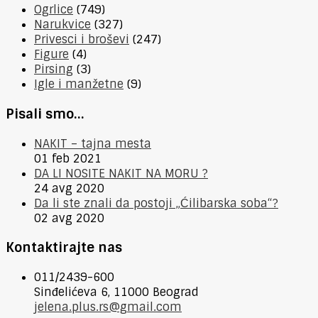
Ogrlice
(749)
Narukvice
(327)
Privesci i broševi
(247)
Figure
(4)
Pirsing
(3)
Igle i manžetne
(9)
Pisali smo…
NAKIT – tajna mesta
01 feb 2021
DA LI NOSITE NAKIT NA MORU ?
24 avg 2020
Da li ste znali da postoji „Ćilibarska soba“?
02 avg 2020
Kontaktirajte nas
011/2439-600
Sinđelićeva 6, 11000 Beograd
jelena.plus.rs@gmail.com