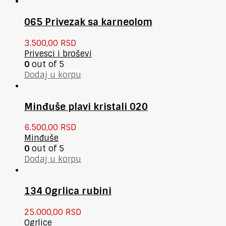
065 Privezak sa karneolom
3.500,00
RSD
Privesci i broševi
0
out of 5
Dodaj u korpu
Minđuše plavi kristali 020
6.500,00
RSD
Minđuše
0
out of 5
Dodaj u korpu
134 Ogrlica rubini
25.000,00
RSD
Ogrlice