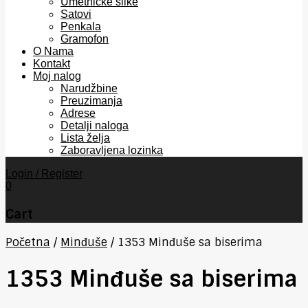
Umetničke slike
Satovi
Penkala
Gramofon
O Nama
Kontakt
Moj nalog
Narudžbine
Preuzimanja
Adrese
Detalji naloga
Lista želja
Zaboravljena lozinka
Login / Register
0
Cart
Početna
/
Minđuše
/
1353 Minđuše sa biserima
1353 Minđuše sa biserima