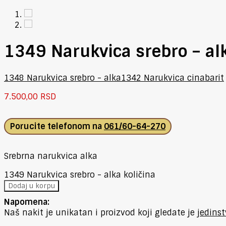
1349 Narukvica srebro – al
1348 Narukvica srebro - alka
1342 Narukvica cinabarit
7.500,00
RSD
Porucite telefonom na
061/60-64-270
Srebrna narukvica alka
1349 Narukvica srebro - alka količina
Dodaj u korpu
Napomena:
Naš nakit je unikatan i proizvod koji gledate je
jedins