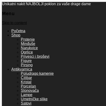
Unikatni nakit NAJBOLJI poklon za vaše drage dame
Menu
Skip to content
Početna
Shop
Prstenje
Minđuše
Narukvice
Ogrlice
Privesci i broševi
Figure
Pirsing
Antikvarnica
Poludrago kamenje
Ćilibar
Kristal
Porcelan
Slonovača
Lampe
Umetničke slike
Satovi