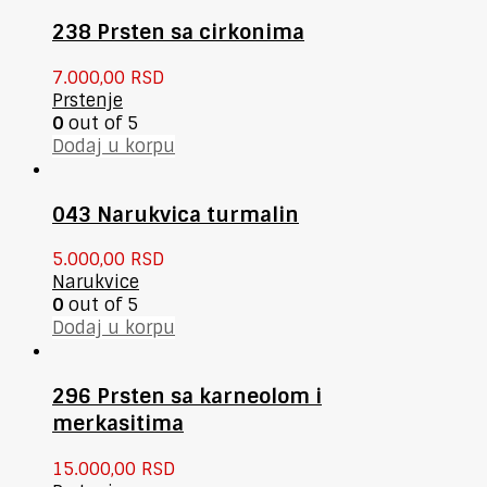
238 Prsten sa cirkonima
7.000,00
RSD
Prstenje
0
out of 5
Dodaj u korpu
043 Narukvica turmalin
5.000,00
RSD
Narukvice
0
out of 5
Dodaj u korpu
296 Prsten sa karneolom i
merkasitima
15.000,00
RSD