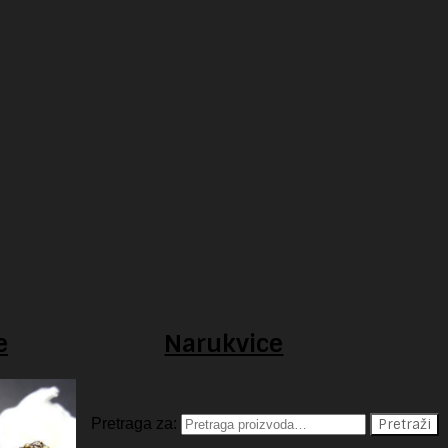
e
Narukvice
Pretraga za:
Pretraži