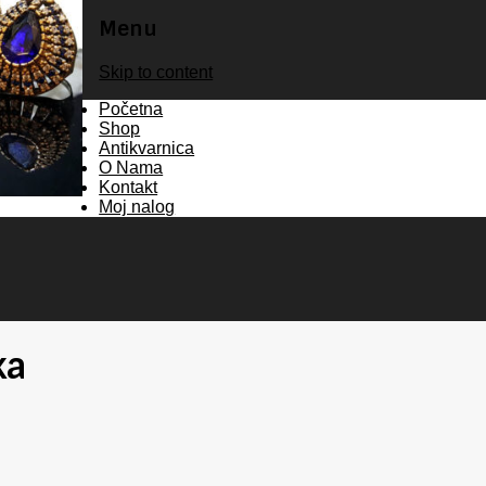
Menu
Skip to content
Početna
Shop
Antikvarnica
O Nama
Kontakt
Moj nalog
ka