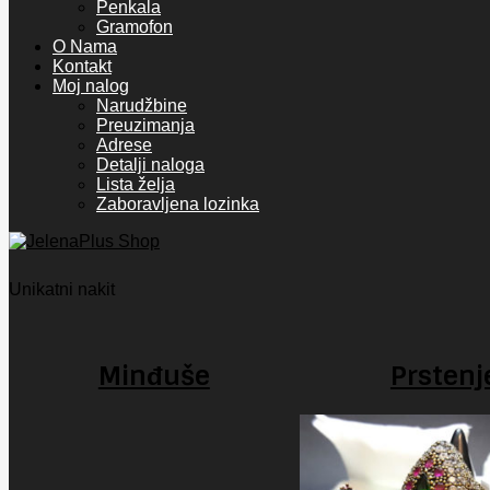
Penkala
Gramofon
O Nama
Kontakt
Moj nalog
Narudžbine
Preuzimanja
Adrese
Detalji naloga
Lista želja
Zaboravljena lozinka
Unikatni nakit
Minđuše
Prstenj