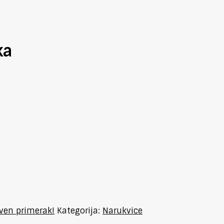
ka
tven primerak!
Kategorija:
Narukvice