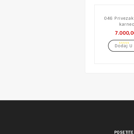
046 Privezak
karne
7.000,
Dodaj U
0
out
of
5
POSETITE