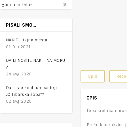
Igle i manžetne
(9)
PISALI SMO…
NAKIT – tajna mesta
01 feb 2021
DA LI NOSITE NAKIT NA MORU
?
24 avg 2020
Opis
Recen
Da li ste znali da postoji
„Ćilibarska soba“?
OPIS
02 avg 2020
Lepa srebrna naruk
Prečnik narukvice j