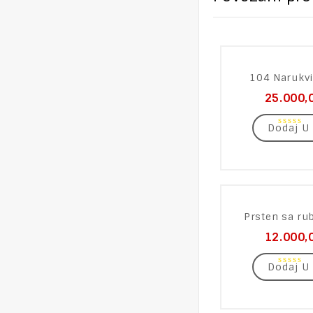
104 Narukvi
25.000,
Dodaj U
0
out
of
5
Prsten sa ru
12.000,
Dodaj U
0
out
of
5