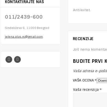
KONTAKTIRAJTE NAS
Antikvitet.
011/2439-600
Sinđelićeva 6, 11000 Beograd
jelena.plus.rs@gmail.com
RECENZIJE
Još nema komentar
BUDITE PRVI 
Vaša adresa e-pošte
VAŠA OCENA
*
Vaša recenzija
*