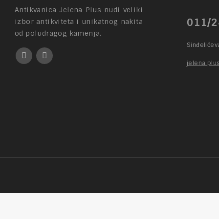
Antikvanica Jelena Plus nudi veliki
011/2
izbor antikviteta i unikatnog nakita
od poludragog kamenja.
Sinđeliće
jelena.pl