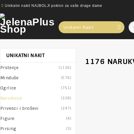
Unikatni nakit NAJBOLJI poklon za vaše drage dame
Unikatni Nakit
UNIKATNI NAKIT
1176 NARUKV
Prstenje
(1126)
Minđuše
(576)
Ogrlice
(751)
Narukvice
(328)
Privesci i broševi
(247)
Figure
(4)
Pirsing
(3)