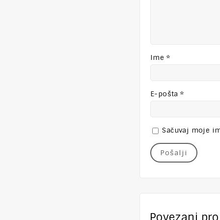
Ime
*
E-pošta
*
Sačuvaj moje im
Povezani pro