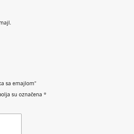
majl.
ica sa emajlom“
olja su označena
*