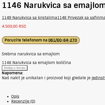
1146 Narukvica sa emajlo
1149 Narukvica sa kristalima
1148 Privezak sa safirim
4.500,00
RSD
Porucite telefonom na
061/60-64-270
Srebrna narukvica sa emajlom
1146 Narukvica sa emajlom količina
Dodaj u korpu
Napomena:
Naš nakit je unikatan i proizvod koji gledate je
jedins
Opis
Recenzije (0)