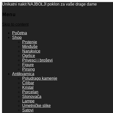
Unikatni nakit NAJBOLJI poklon za vaše drage dame
Menu
Skip to content
Početna
Shop
Prstenje
Minđuše
Narukvice
Ogrlice
Privesci i broševi
Figure
Pirsing
Antikvarnica
Poludrago kamenje
Ćilibar
Kristal
Porcelan
Slonovača
Lampe
Umetničke slike
Satovi