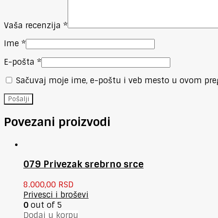
Vaša recenzija
*
Ime
*
E-pošta
*
Sačuvaj moje ime, e-poštu i veb mesto u ovom pre
Povezani proizvodi
079 Privezak srebrno srce
8.000,00
RSD
Privesci i broševi
0
out of 5
Dodaj u korpu