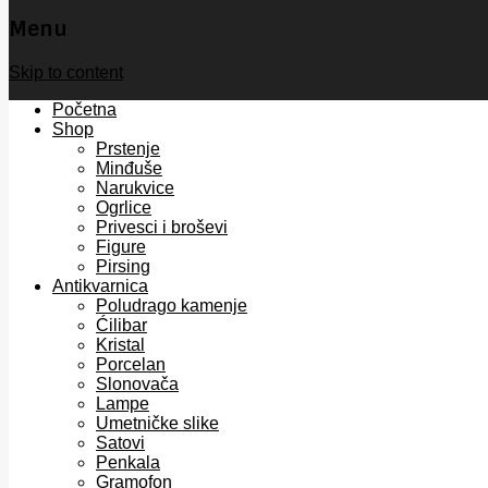
Menu
Skip to content
Početna
Shop
Prstenje
Minđuše
Narukvice
Ogrlice
Privesci i broševi
Figure
Pirsing
Antikvarnica
Poludrago kamenje
Ćilibar
Kristal
Porcelan
Slonovača
Lampe
Umetničke slike
Satovi
Penkala
Gramofon