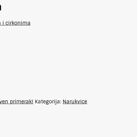
m
a i cirkonima
tven primerak!
Kategorija:
Narukvice