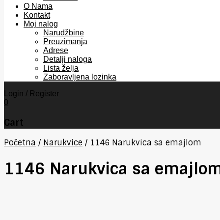
O Nama
Kontakt
Moj nalog
Narudžbine
Preuzimanja
Adrese
Detalji naloga
Lista želja
Zaboravljena lozinka
Login / Register
0
Cart
Početna
/
Narukvice
/
1146 Narukvica sa emajlom
1146 Narukvica sa emajlo