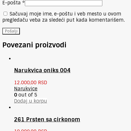
E-pošta
*
Sačuvaj moje ime, e-poštu i veb mesto u ovom
pregledaču veba za sledeći put kada komentarišem.
Povezani proizvodi
Narukvica oniks 004
12.000,00
RSD
Narukvice
0
out of 5
Dodaj u korpu
261 Prsten sa cirkonom