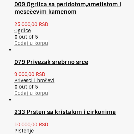
009 Ogrlica sa peridotom,ametistom i
mesečevim kamenom
25.000,00
RSD
Ogrlice
0
out of 5
Dodaj u korpu
079 Privezak srebrno srce
8.000,00
RSD
Privesci i broševi
0
out of 5
Dodaj u korpu
233 Prsten sa kristalom i cirkonima
10.000,00
RSD
Prstenje