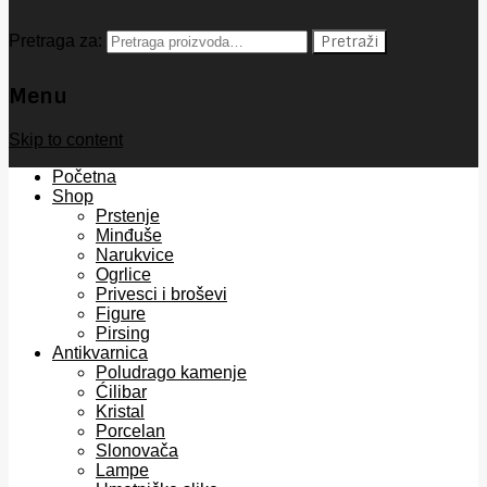
Pretraga za:
Pretraži
Menu
Skip to content
Početna
Shop
Prstenje
Minđuše
Narukvice
Ogrlice
Privesci i broševi
Figure
Pirsing
Antikvarnica
Poludrago kamenje
Ćilibar
Kristal
Porcelan
Slonovača
Lampe