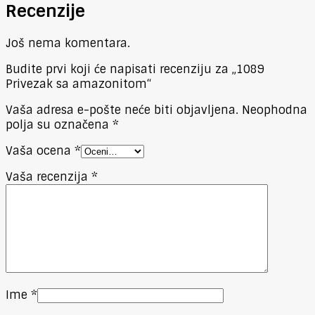
Recenzije
Još nema komentara.
Budite prvi koji će napisati recenziju za „1089
Privezak sa amazonitom“
Vaša adresa e-pošte neće biti objavljena.
Neophodna
polja su označena
*
Vaša ocena
*
Vaša recenzija
*
Ime
*