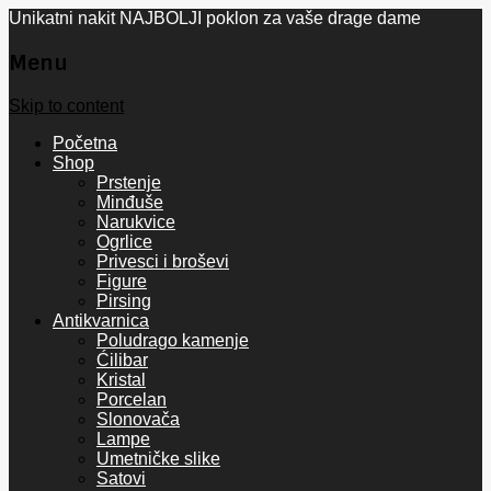
Unikatni nakit NAJBOLJI poklon za vaše drage dame
Menu
Skip to content
Početna
Shop
Prstenje
Minđuše
Narukvice
Ogrlice
Privesci i broševi
Figure
Pirsing
Antikvarnica
Poludrago kamenje
Ćilibar
Kristal
Porcelan
Slonovača
Lampe
Umetničke slike
Satovi