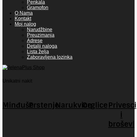
Penkala
Gramofon
O Nama
Kontakt
Moj nalog
Narudžbine
Preuzimanja
Adrese
Detalji naloga
Lista želja
Zaboravljena lozinka
Unikatni nakit
Minđuše
Prstenje
Narukvice
Orglice
Privesci
i
broševi