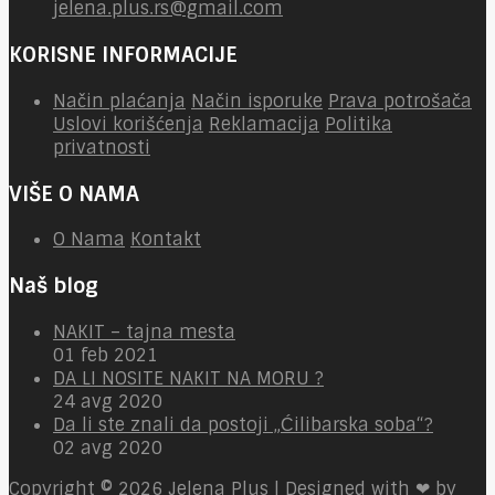
jelena.plus.rs@gmail.com
KORISNE INFORMACIJE
Način plaćanja
Način isporuke
Prava potrošača
Uslovi korišćenja
Reklamacija
Politika
privatnosti
VIŠE O NAMA
O Nama
Kontakt
Naš blog
NAKIT – tajna mesta
01 feb 2021
DA LI NOSITE NAKIT NA MORU ?
24 avg 2020
Da li ste znali da postoji „Ćilibarska soba“?
02 avg 2020
Copyright © 2026
Jelena Plus | Designed with ❤ by