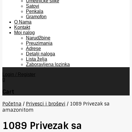
Umetničke slike
Satovi
Penkala
Gramofon
O Nama
Kontakt
Moj nalog
Narudžbine
Preuzimanja
Adrese
Detalji naloga
Lista želja
Zaboravljena lozinka
Login / Register
0
Cart
Početna
/
Privesci i broševi
/
1089 Privezak sa
amazonitom
1089 Privezak sa