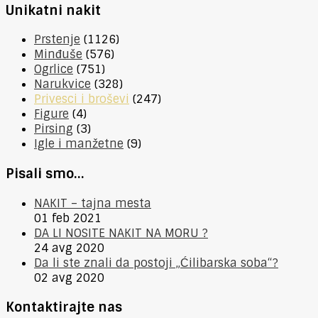
Unikatni nakit
Prstenje
(1126)
Minđuše
(576)
Ogrlice
(751)
Narukvice
(328)
Privesci i broševi
(247)
Figure
(4)
Pirsing
(3)
Igle i manžetne
(9)
Pisali smo…
NAKIT – tajna mesta
01 feb 2021
DA LI NOSITE NAKIT NA MORU ?
24 avg 2020
Da li ste znali da postoji „Ćilibarska soba“?
02 avg 2020
Kontaktirajte nas