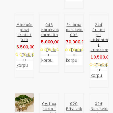
5
Minđuše
043
Srebrna
244
plavi
Narukvica
narukvica
Prsten
kristali
turmalin
005
sa
020
cirkonima
5.000,00
RSD
70.000,00
RSD
i
6.500,00
RSD
Dodaj
Dodaj
kristalima
Dodaj
u
u
0
0
13.500,00
out
out
u
0
korpu
korpu
of
of
out
Dodaj
korpu
5
5
of
u
0
5
out
korpu
of
5
Ogrlica
020
024
citrin i
Privezak
Narukvica