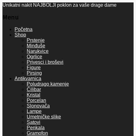
Unikatni nakit NAJBOLJI poklon za vaše drage dame
Menu
Skip
Početna
to
Shop
content
Prstenje
Minđuše
Narukvice
Ogrlice
Privesci i broševi
Figure
Pirsing
Antikvarnica
Poludrago kamenje
Ćilibar
Kristal
Porcelan
Slonovača
Lampe
Umetničke slike
Satovi
Penkala
Gramofon