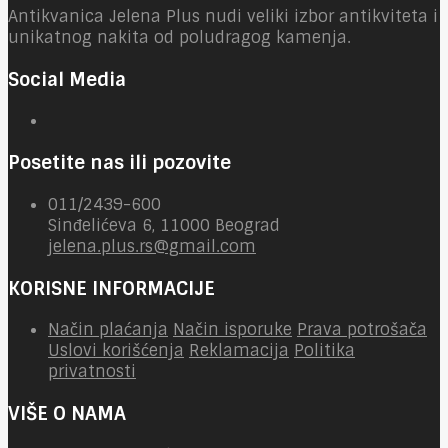
Antikvanica Jelena Plus nudi veliki izbor antikviteta i
unikatnog nakita od poludragog kamenja.
Social Media
Posetite nas ili pozovite
011/2439-600
Sinđelićeva 6, 11000 Beograd
jelena.plus.rs@gmail.com
KORISNE INFORMACIJE
Način plaćanja
Način isporuke
Prava potrošača
Uslovi korišćenja
Reklamacija
Politika
privatnosti
VIŠE O NAMA