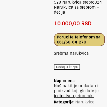
928 Narukvica srebro
924
Narukvica sa srebrom -
dečija
10.000,00
RSD
Porucite telefonom na
061/60-64-270
Srebrna narukvica
925
Dodaj u korpu
Narukvica
srebro
Napomena:
količina
Naš nakit je unikatan i
proizvod koji gledate je
jedinstven primerak!
Kategorija:
Narukvice