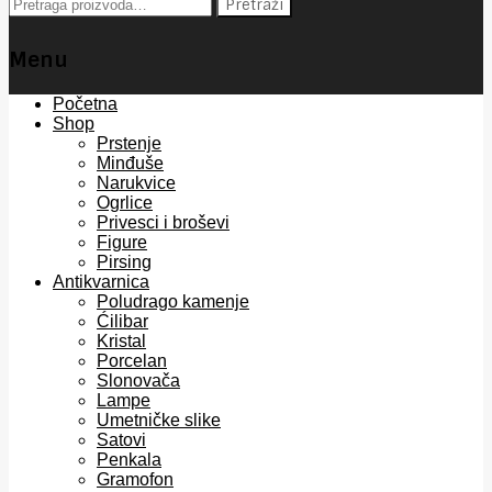
Pretraga
Pretraži
za:
Menu
Skip
Početna
to
Shop
content
Prstenje
Minđuše
Narukvice
Ogrlice
Privesci i broševi
Figure
Pirsing
Antikvarnica
Poludrago kamenje
Ćilibar
Kristal
Porcelan
Slonovača
Lampe
Umetničke slike
Satovi
Penkala
Gramofon