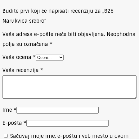
Budite prvi koji će napisati recenziju za „925
Narukvica srebro“
Vaša adresa e-pošte neće biti objavljena.
Neophodna
polja su označena
*
Vaša ocena
*
Vaša recenzija
*
Ime
*
E-pošta
*
Sačuvaj moje ime, e-poštu i veb mesto u ovom