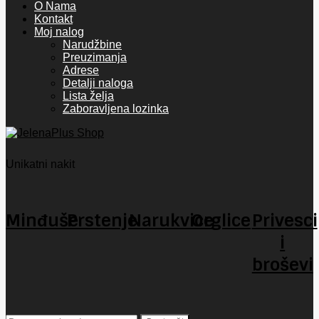
O Nama
Kontakt
Moj nalog
Narudžbine
Preuzimanja
Adrese
Detalji naloga
Lista želja
Zaboravljena lozinka
Unikatni nakit
Minđuše
Prstenje
Narukvice
Orglice
Privesci
i
broševi