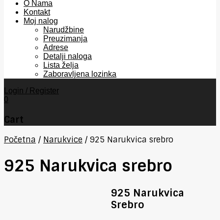
O Nama
Kontakt
Moj nalog
Narudžbine
Preuzimanja
Adrese
Detalji naloga
Lista želja
Zaboravljena lozinka
Login / Register
0
Cart
Početna
/
Narukvice
/
925 Narukvica srebro
925 Narukvica srebro
925 Narukvica
Srebro