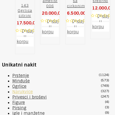
ametist
sa
srebrno
143
006
cirkonima
12.000,00
Ogrlica
20.000,00
RSD
6.500,00
RSD
citrini
Dodaj
Dodaj
Dodaj
u
0
17.500,00
RSD
out
u
u
0
0
korpu
of
Dodaj
out
out
korpu
korpu
5
of
of
u
0
5
5
out
korpu
of
5
Unikatni nakit
Prstenje
(1124)
Minđuše
(573)
Ogrlice
(749)
Narukvice
(327)
Privesci i broševi
(247)
Figure
(4)
Pirsing
(3)
Igle i manžetne
(9)