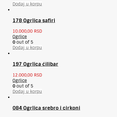
Dodaj u korpu
178 Ogrlica safiri
10.000,00
RSD
Ogrlice
0
out of 5
Dodaj u korpu
197 Ogrlica ćilibar
12.000,00
RSD
Ogrlice
0
out of 5
Dodaj u korpu
084 Ogrlica srebro i cirkoni