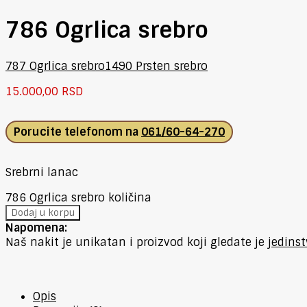
786 Ogrlica srebro
787 Ogrlica srebro
1490 Prsten srebro
15.000,00
RSD
Porucite telefonom na
061/60-64-270
Srebrni lanac
786 Ogrlica srebro količina
Dodaj u korpu
Napomena:
Naš nakit je unikatan i proizvod koji gledate je
jedins
Opis