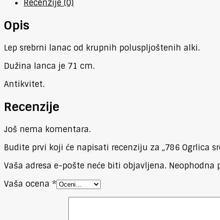
Recenzije (0)
Opis
Lep srebrni lanac od krupnih poluspljoštenih alki.
Dužina lanca je 71 cm.
Antikvitet.
Recenzije
Još nema komentara.
Budite prvi koji će napisati recenziju za „786 Ogrlica s
Vaša adresa e-pošte neće biti objavljena.
Neophodna p
Vaša ocena
*