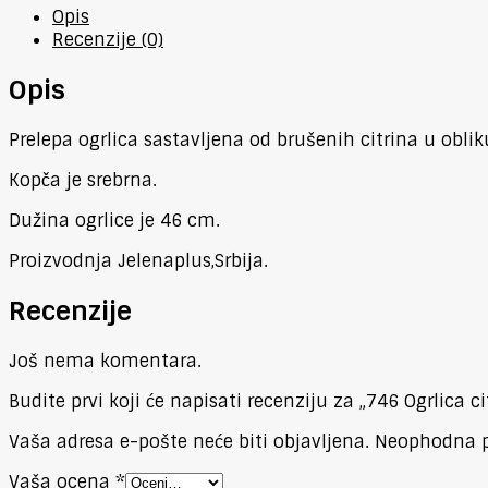
Opis
Recenzije (0)
Opis
Prelepa ogrlica sastavljena od brušenih citrina u oblik
Kopča je srebrna.
Dužina ogrlice je 46 cm.
Proizvodnja Jelenaplus,Srbija.
Recenzije
Još nema komentara.
Budite prvi koji će napisati recenziju za „746 Ogrlica ci
Vaša adresa e-pošte neće biti objavljena.
Neophodna p
Vaša ocena
*