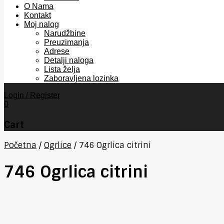
O Nama
Kontakt
Moj nalog
Narudžbine
Preuzimanja
Adrese
Detalji naloga
Lista želja
Zaboravljena lozinka
Login / Register
0
Cart
Početna
/
Ogrlice
/
746 Ogrlica citrini
746 Ogrlica citrini