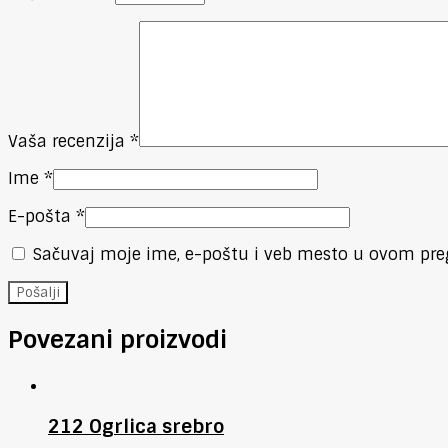
Vaša recenzija
*
Ime
*
E-pošta
*
Sačuvaj moje ime, e-poštu i veb mesto u ovom pre
Povezani proizvodi
212 Ogrlica srebro