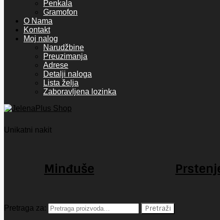
Penkala
Gramofon
O Nama
Kontakt
Moj nalog
Narudžbine
Preuzimanja
Adrese
Detalji naloga
Lista želja
Zaboravljena lozinka
Unikatni nakit
Minđuše
Prstenj
Pretraga za:
Pretraži