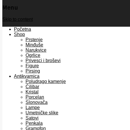
Menu
Skip to content
Početna
Shop
Prstenje
Minđuše
Narukvice
Ogrlice
Privesci i broševi
Figure
Pirsing
Antikvarnica
Poludrago kamenje
Ćilibar
Kristal
Porcelan
Slonovača
Lampe
Umetničke slike
Satovi
Penkala
Gramofon