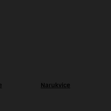
e
Narukvice