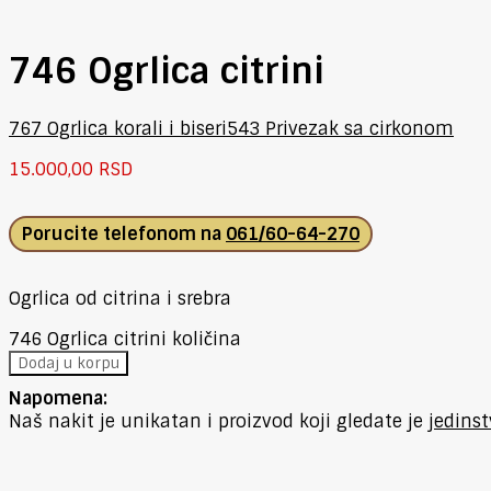
746 Ogrlica citrini
767 Ogrlica korali i biseri
543 Privezak sa cirkonom
15.000,00
RSD
Porucite telefonom na
061/60-64-270
Ogrlica od citrina i srebra
746 Ogrlica citrini količina
Dodaj u korpu
Napomena:
Naš nakit je unikatan i proizvod koji gledate je
jedins