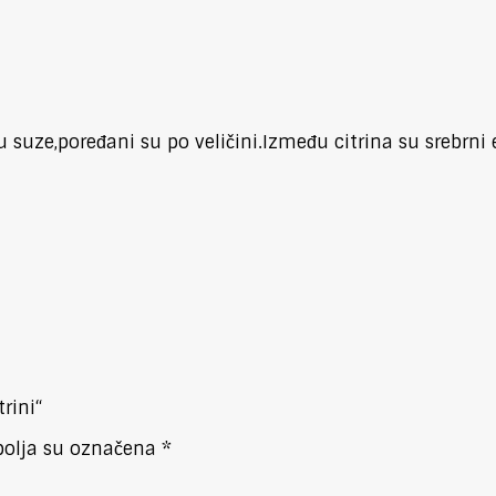
u suze,poređani su po veličini.Između citrina su srebrni
trini“
olja su označena
*