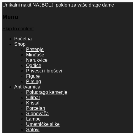
Unikatni nakit NAJBOLJI poklon za vaše drage dame
Menu
Skip to content
Početna
Shop
Prstenje
Minđuše
Narukvice
Ogrlice
Privesci i broševi
Figure
Pirsing
Antikvarnica
Poludrago kamenje
Ćilibar
Kristal
Porcelan
Slonovača
Lampe
Umetničke slike
Satovi