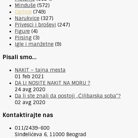
Minđuše
(572)
Ogrlice
(749)
Narukvice
(327)
Privesci i broševi
(247)
Figure
(4)
Pirsing
(3)
Igle i manžetne
(9)
Pisali smo…
NAKIT – tajna mesta
01 feb 2021
DA LI NOSITE NAKIT NA MORU ?
24 avg 2020
Da li ste znali da postoji „Ćilibarska soba“?
02 avg 2020
Kontaktirajte nas
011/2439-600
Sinđelićeva 6, 11000 Beograd