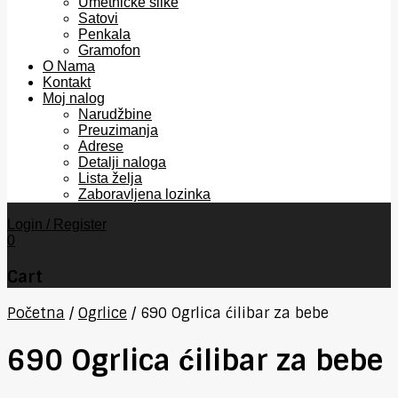
Umetničke slike
Satovi
Penkala
Gramofon
O Nama
Kontakt
Moj nalog
Narudžbine
Preuzimanja
Adrese
Detalji naloga
Lista želja
Zaboravljena lozinka
Login / Register
0
Cart
Početna
/
Ogrlice
/
690 Ogrlica ćilibar za bebe
690 Ogrlica ćilibar za bebe