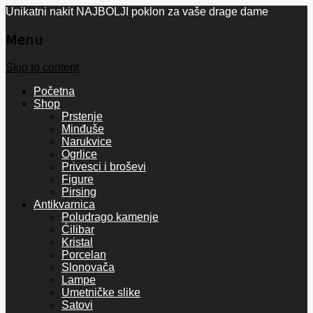
Unikatni nakit NAJBOLJI poklon za vaše drage dame
Menu
Skip to content
Početna
Shop
Prstenje
Minđuše
Narukvice
Ogrlice
Privesci i broševi
Figure
Pirsing
Antikvarnica
Poludrago kamenje
Ćilibar
Kristal
Porcelan
Slonovača
Lampe
Umetničke slike
Satovi