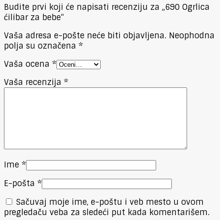
Budite prvi koji će napisati recenziju za „690 Ogrlica
ćilibar za bebe“
Vaša adresa e-pošte neće biti objavljena.
Neophodna
polja su označena
*
Vaša ocena
*
Vaša recenzija
*
Ime
*
E-pošta
*
Sačuvaj moje ime, e-poštu i veb mesto u ovom
pregledaču veba za sledeći put kada komentarišem.