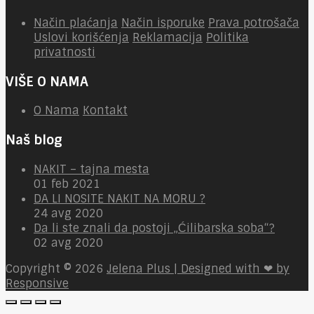
Način plaćanja
Način isporuke
Prava potrošača
Uslovi korišćenja
Reklamacija
Politika
privatnosti
VIŠE O NAMA
O Nama
Kontakt
Naš blog
NAKIT – tajna mesta
01 feb 2021
DA LI NOSITE NAKIT NA MORU ?
24 avg 2020
Da li ste znali da postoji „Ćilibarska soba“?
02 avg 2020
Copyright © 2026
Jelena Plus | Designed with ❤ by
Responsive