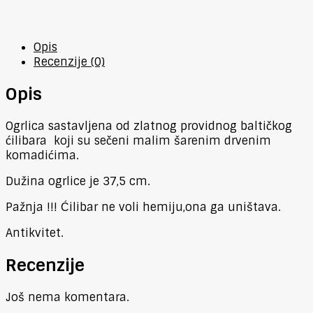
Opis
Recenzije (0)
Opis
Ogrlica sastavljena od zlatnog providnog baltičkog
ćilibara koji su sečeni malim šarenim drvenim
komadićima.
Dužina ogrlice je 37,5 cm.
Pažnja !!! Ćilibar ne voli hemiju,ona ga uništava.
Antikvitet.
Recenzije
Još nema komentara.