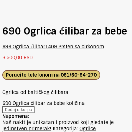
690 Ogrlica ćilibar za bebe
696 Ogrlica ćilibar
1409 Prsten sa cirkonom
3.500,00
RSD
Porucite telefonom na
061/60-64-270
Ogrlica od baltičkog ćilibara
690 Ogrlica ćilibar za bebe količina
Dodaj u korpu
Napomena:
Naš nakit je unikatan i proizvod koji gledate je
jedinstven primerak!
Kategorija:
Ogrlice