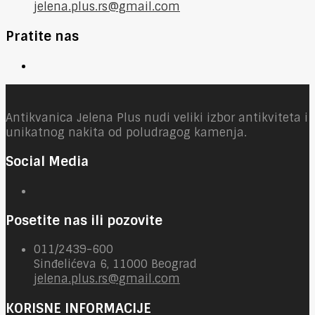
jelena.plus.rs@gmail.com
Pratite nas
Antikvanica Jelena Plus nudi veliki izbor antikviteta i
unikatnog nakita od poludragog kamenja.
Social Media
Posetite nas ili pozovite
011/2439-600
Sinđelićeva 6, 11000 Beograd
jelena.plus.rs@gmail.com
KORISNE INFORMACIJE