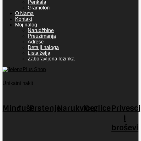
Penkala
Gramofon
O Nama
Kontakt
Moj nalog
Narudžbine
Preuzimanja
Adrese
Detalji naloga
Lista želja
Zaboravljena lozinka
Unikatni nakit
Minđuše
Prstenje
Narukvice
Orglice
Privesci
i
broševi