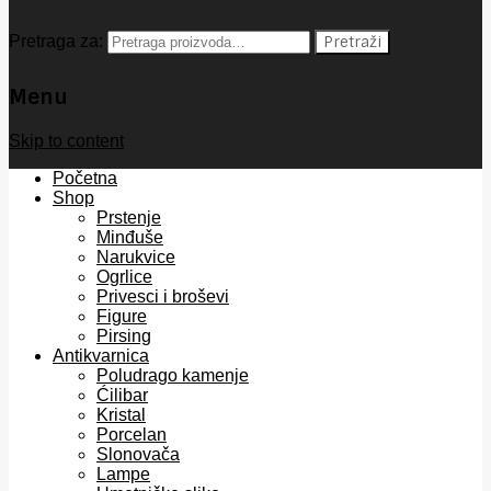
Pretraga za:
Pretraži
Menu
Skip to content
Početna
Shop
Prstenje
Minđuše
Narukvice
Ogrlice
Privesci i broševi
Figure
Pirsing
Antikvarnica
Poludrago kamenje
Ćilibar
Kristal
Porcelan
Slonovača
Lampe