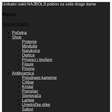
Unikatni nakit NAJBOLJI poklon za vaše drage dame
Menu
Skip to content
Početna
Shop
Prstenje
Minđuše
Narukvice
Ogrlice
Privesci i broševi
Figure
Pirsing
Antikvarnica
Poludrago kamenje
Ćilibar
Kristal
Porcelan
Slonovača
Lampe
Umetničke slike
Satovi