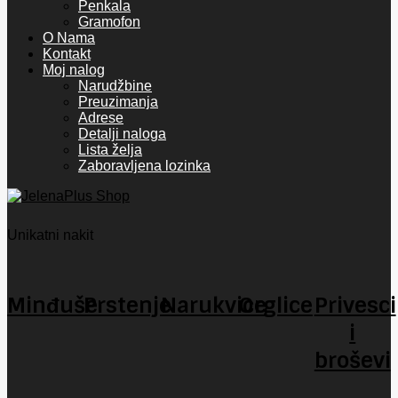
Penkala
Gramofon
O Nama
Kontakt
Moj nalog
Narudžbine
Preuzimanja
Adrese
Detalji naloga
Lista želja
Zaboravljena lozinka
Unikatni nakit
Minđuše
Prstenje
Narukvice
Orglice
Privesci
i
broševi