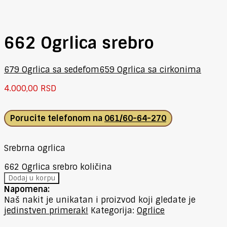
662 Ogrlica srebro
679 Ogrlica sa sedefom
659 Ogrlica sa cirkonima
4.000,00
RSD
Porucite telefonom na
061/60-64-270
Srebrna ogrlica
662 Ogrlica srebro količina
Dodaj u korpu
Napomena:
Naš nakit je unikatan i proizvod koji gledate je
jedinstven primerak!
Kategorija:
Ogrlice