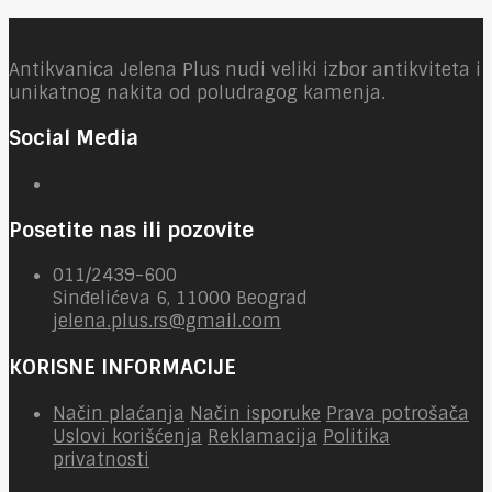
Antikvanica Jelena Plus nudi veliki izbor antikviteta i
unikatnog nakita od poludragog kamenja.
Social Media
Posetite nas ili pozovite
011/2439-600
Sinđelićeva 6, 11000 Beograd
jelena.plus.rs@gmail.com
KORISNE INFORMACIJE
Način plaćanja
Način isporuke
Prava potrošača
Uslovi korišćenja
Reklamacija
Politika
privatnosti