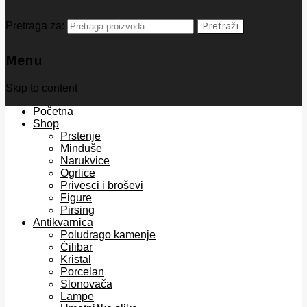
Pretraga za:
Pretraži
Menu
Skip to content
Početna
Shop
Prstenje
Minđuše
Narukvice
Ogrlice
Privesci i broševi
Figure
Pirsing
Antikvarnica
Poludrago kamenje
Ćilibar
Kristal
Porcelan
Slonovača
Lampe