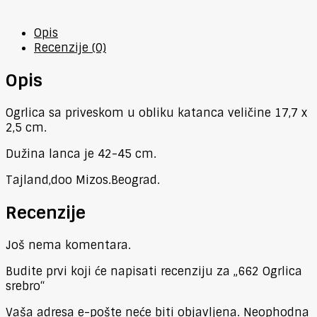
Opis
Recenzije (0)
Opis
Ogrlica sa priveskom u obliku katanca veličine 17,7 x
2,5 cm.
Dužina lanca je 42-45 cm.
Tajland,doo Mizos.Beograd.
Recenzije
Još nema komentara.
Budite prvi koji će napisati recenziju za „662 Ogrlica
srebro“
Vaša adresa e-pošte neće biti objavljena.
Neophodna