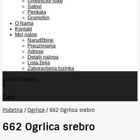
Umetničke slike
Satovi
Penkala
Gramofon
O Nama
Kontakt
Moj nalog
Narudžbine
Preuzimanja
Adrese
Detalji naloga
Lista želja
Zaboravljena lozinka
Login / Register
0
Cart
Početna
/
Ogrlice
/
662 Ogrlica srebro
662 Ogrlica srebro