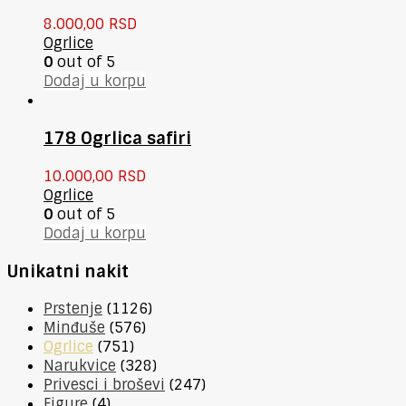
8.000,00
RSD
Ogrlice
0
out of 5
Dodaj u korpu
178 Ogrlica safiri
10.000,00
RSD
Ogrlice
0
out of 5
Dodaj u korpu
Unikatni nakit
Prstenje
(1126)
Minđuše
(576)
Ogrlice
(751)
Narukvice
(328)
Privesci i broševi
(247)
Figure
(4)