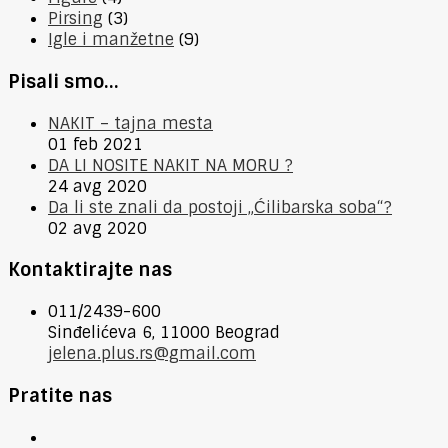
Pirsing
(3)
Igle i manžetne
(9)
Pisali smo…
NAKIT – tajna mesta
01 feb 2021
DA LI NOSITE NAKIT NA MORU ?
24 avg 2020
Da li ste znali da postoji „Ćilibarska soba“?
02 avg 2020
Kontaktirajte nas
011/2439-600
Sinđelićeva 6, 11000 Beograd
jelena.plus.rs@gmail.com
Pratite nas