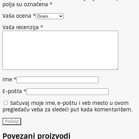
polja su označena
*
Vaša ocena
*
Vaša recenzija
*
Ime
*
E-pošta
*
Sačuvaj moje ime, e-poštu i veb mesto u ovom
pregledaču veba za sledeći put kada komentarišem.
Povezani proizvodi