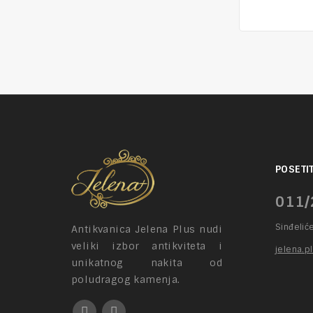
POSETIT
011/
Sinđelić
Antikvanica Jelena Plus nudi
veliki izbor antikviteta i
jelena.p
unikatnog nakita od
poludragog kamenja.