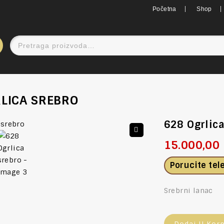
Početna
Shop
LICA SREBRO
628 Ogrlic
15.000,00
🔍
Porucite te
Srebrni lanac