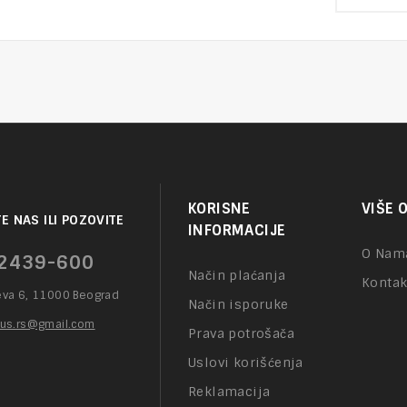
ou
of
5
KORISNE
VIŠE 
E NAS ILI POZOVITE
INFORMACIJE
O Nam
2439-600
Način plaćanja
Kontak
eva 6, 11000 Beograd
Način isporuke
lus.rs@gmail.com
Prava potrošača
Uslovi korišćenja
Reklamacija