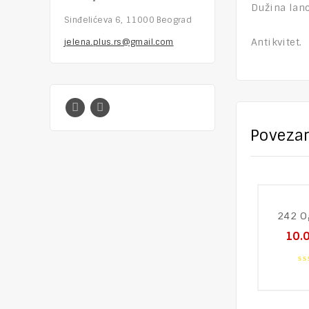
Dužina lanc
Sinđelićeva 6, 11000 Beograd
Antikvitet.
jelena.plus.rs@gmail.com
Povezan
242 O
10.
0
o
of
5