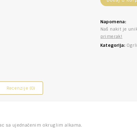
Dodaj U Kor
Napomena:
Naš nakit je uni
primerak!
Kategorija:
Ogrl
Recenzije (0)
nac sa ujednačenim okruglim alkama.