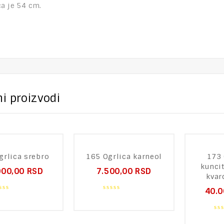
a je 54 cm.
i proizvodi
grlica srebro
165 Ogrlica karneol
173 
kuncit
000,00
RSD
7.500,00
RSD
kvar
40.
0
ut
out
of
0
5