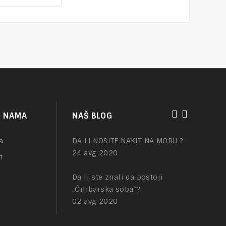
of
t
5
NAKIT – tajna mesta
O NAMA
NAŠ BLOG
01 feb 2021
a
DA LI NOSITE NAKIT NA MORU ?
24 avg 2020
t
Da li ste znali da postoji
„Ćilibarska soba“?
02 avg 2020