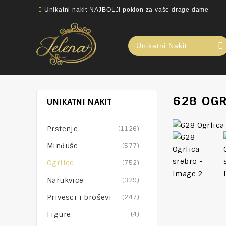
Unikatni nakit NAJBOLJI poklon za vaše drage dame
Unikatni Nakit
628 OGR
UNIKATNI NAKIT
Prstenje
(1126)
Minđuše
(577)
Ogrlice
(752)
Narukvice
(329)
Privesci i broševi
(247)
Figure
(4)