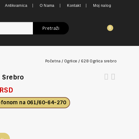
Antikvarnica
O Nama
Kontakt
Moj nalog
Pretraži
0
Početna
/
Ogrlice
/
628 Ogrlica srebro
a Srebro
RSD
lefonom na
061/60-64-270