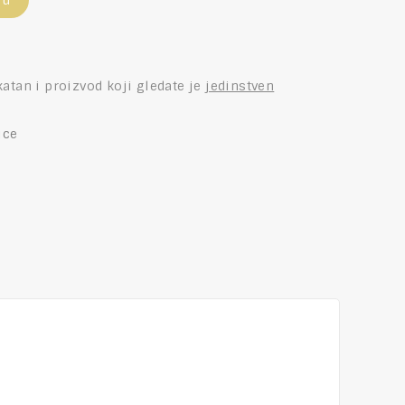
pu
katan i proizvod koji gledate je
jedinstven
ice