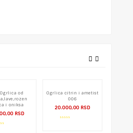
Ogrlica od
Ogrlica citrin i ametist
143 Ogr
a,lave,rozen
006
17.5
ca i oniksa
20.000,00
RSD
000,00
RSD
0
ou
0
of
out
5