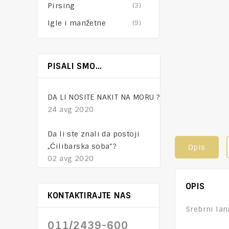
Pirsing
(3)
Igle i manžetne
(9)
NAKIT – tajna mesta
PISALI SMO…
01 feb 2021
DA LI NOSITE NAKIT NA MORU ?
24 avg 2020
Da li ste znali da postoji
„Ćilibarska soba“?
Opis
02 avg 2020
OPIS
KONTAKTIRAJTE NAS
Srebrni la
011/2439-600