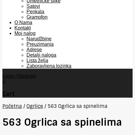
Umetničke slike
Satovi
Penkala
Gramofon
O Nama
Kontakt
Moj nalog
Narudžbine
Preuzimanja
Adrese
Detalji naloga
Lista želja
Zaboravljena lozinka
Login / Register
0
Cart
Početna
/
Ogrlice
/
563 Ogrlica sa spinelima
563 Ogrlica sa spinelima