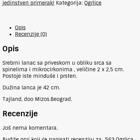
jedinstven primerak!
Kategorija:
Ogrlice
Opis
Recenzije (0)
Opis
Srebrni lanac sa priveskom u obliku srca sa
spinelima i mikrocirkonima , veličine 2 x 2,5 cm.
Postoje iste minđuše i prsten.
Dužina lanca je 42 cm.
Tajland, doo Mizos.Beograd.
Recenzije
Još nema komentara.
Budite prvi koji će napisati recenziju za „563 Ogrlica