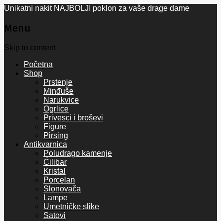
Unikatni nakit NAJBOLJI poklon za vaše drage dame
Menu
Skip to content
Početna
Shop
Prstenje
Minđuše
Narukvice
Ogrlice
Privesci i broševi
Figure
Pirsing
Antikvarnica
Poludrago kamenje
Ćilibar
Kristal
Porcelan
Slonovača
Lampe
Umetničke slike
Satovi