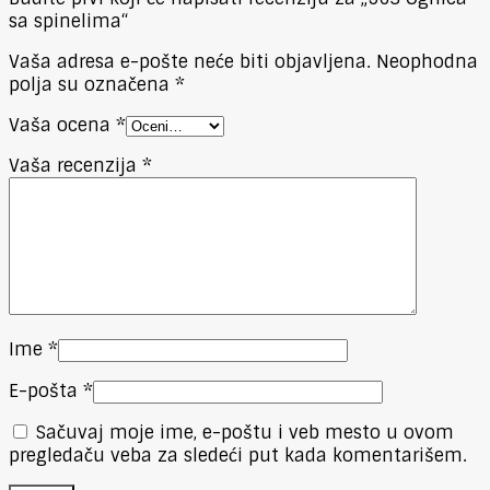
sa spinelima“
Vaša adresa e-pošte neće biti objavljena.
Neophodna
polja su označena
*
Vaša ocena
*
Vaša recenzija
*
Ime
*
E-pošta
*
Sačuvaj moje ime, e-poštu i veb mesto u ovom
pregledaču veba za sledeći put kada komentarišem.