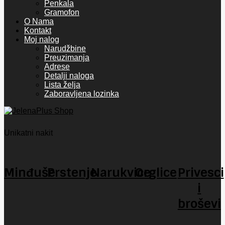
Penkala
Gramofon
O Nama
Kontakt
Moj nalog
Narudžbine
Preuzimanja
Adrese
Detalji naloga
Lista želja
Zaboravljena lozinka
Unikatni nakit
Minđuše
Prstenje
Narukvice
Orglice
Privesci
i
broševi