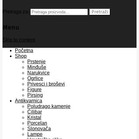
Pretraga za:
Pretraži
Menu
Skip to content
Početna
Shop
Prstenje
Minđuše
Narukvice
Ogrlice
Privesci i broševi
Figure
Pirsing
Antikvarnica
Poludrago kamenje
Ćilibar
Kristal
Porcelan
Slonovača
Lampe