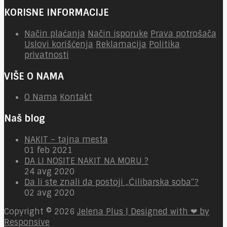
KORISNE INFORMACIJE
Način plaćanja
Način isporuke
Prava potrošača
Uslovi korišćenja
Reklamacija
Politika
privatnosti
VIŠE O NAMA
O Nama
Kontakt
Naš blog
NAKIT – tajna mesta
01 feb 2021
DA LI NOSITE NAKIT NA MORU ?
24 avg 2020
Da li ste znali da postoji „Ćilibarska soba“?
02 avg 2020
Copyright © 2026
Jelena Plus | Designed with ❤ by
Responsive