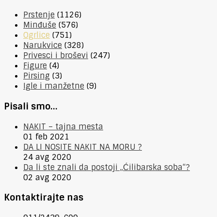
Prstenje
(1126)
Minđuše
(576)
Ogrlice
(751)
Narukvice
(328)
Privesci i broševi
(247)
Figure
(4)
Pirsing
(3)
Igle i manžetne
(9)
Pisali smo…
NAKIT – tajna mesta
01 feb 2021
DA LI NOSITE NAKIT NA MORU ?
24 avg 2020
Da li ste znali da postoji „Ćilibarska soba“?
02 avg 2020
Kontaktirajte nas