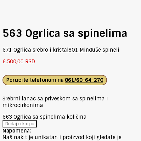
563 Ogrlica sa spinelima
571 Ogrlica srebro i kristal
801 Minđuše spineli
6.500,00
RSD
Porucite telefonom na
061/60-64-270
Srebrni lanac sa priveskom sa spinelima i
mikrocirkonima
563 Ogrlica sa spinelima količina
Dodaj u korpu
Napomena:
Naš nakit je unikatan i proizvod koji gledate je