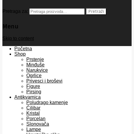
Pretraga za:
Pretraži
Menu
Skip to content
Početna
Shop
Prstenje
Minđuše
Narukvice
Ogrlice
Privesci i broševi
Figure
Pirsing
Antikvarnica
Poludrago kamenje
Ćilibar
Kristal
Porcelan
Slonovača
Lampe