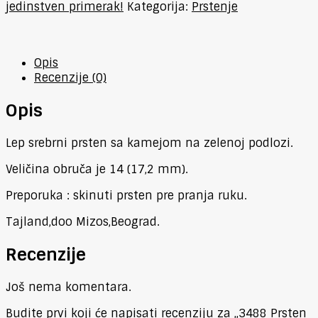
jedinstven primerak!
Kategorija:
Prstenje
Opis
Recenzije (0)
Opis
Lep srebrni prsten sa kamejom na zelenoj podlozi.
Veličina obruča je 14 (17,2 mm).
Preporuka : skinuti prsten pre pranja ruku.
Tajland,doo Mizos,Beograd.
Recenzije
Još nema komentara.
Budite prvi koji će napisati recenziju za „3488 Prsten