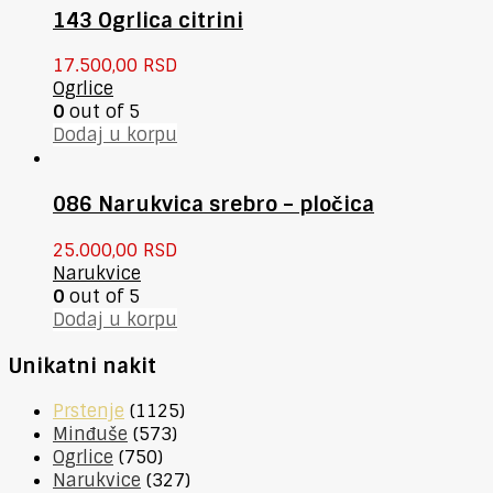
143 Ogrlica citrini
17.500,00
RSD
Ogrlice
0
out of 5
Dodaj u korpu
086 Narukvica srebro – pločica
25.000,00
RSD
Narukvice
0
out of 5
Dodaj u korpu
Unikatni nakit
Prstenje
(1125)
Minđuše
(573)
Ogrlice
(750)
Narukvice
(327)