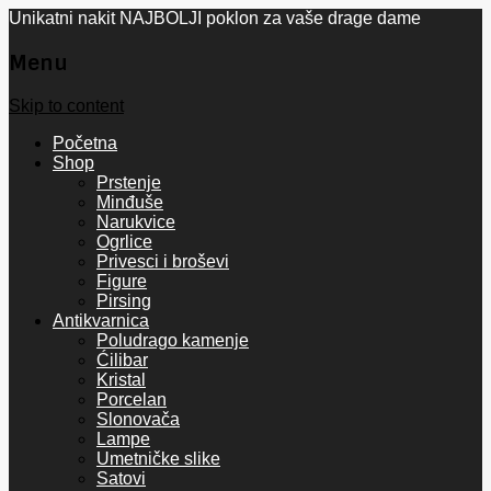
Unikatni nakit NAJBOLJI poklon za vaše drage dame
Menu
Skip to content
Početna
Shop
Prstenje
Minđuše
Narukvice
Ogrlice
Privesci i broševi
Figure
Pirsing
Antikvarnica
Poludrago kamenje
Ćilibar
Kristal
Porcelan
Slonovača
Lampe
Umetničke slike
Satovi