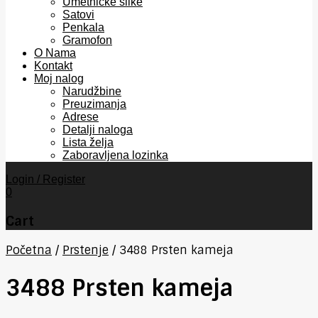
Umetničke slike
Satovi
Penkala
Gramofon
O Nama
Kontakt
Moj nalog
Narudžbine
Preuzimanja
Adrese
Detalji naloga
Lista želja
Zaboravljena lozinka
Login / Register
0
Cart
Početna
/
Prstenje
/
3488 Prsten kameja
3488 Prsten kameja