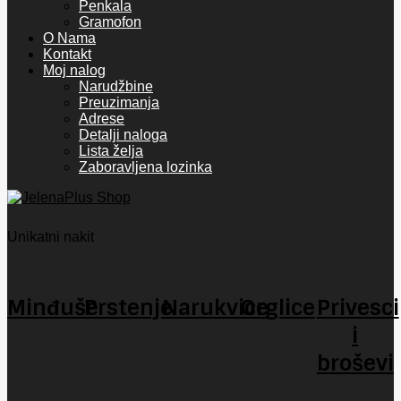
Penkala
Gramofon
O Nama
Kontakt
Moj nalog
Narudžbine
Preuzimanja
Adrese
Detalji naloga
Lista želja
Zaboravljena lozinka
Unikatni nakit
Minđuše
Prstenje
Narukvice
Orglice
Privesci
i
broševi