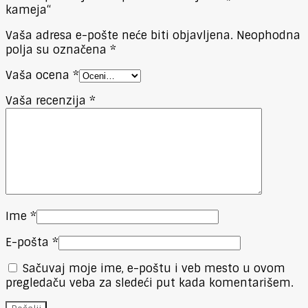
kameja“
Vaša adresa e-pošte neće biti objavljena.
Neophodna
polja su označena
*
Vaša ocena
*
Vaša recenzija
*
Ime
*
E-pošta
*
Sačuvaj moje ime, e-poštu i veb mesto u ovom
pregledaču veba za sledeći put kada komentarišem.