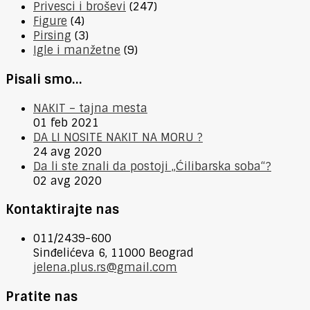
Privesci i broševi
(247)
Figure
(4)
Pirsing
(3)
Igle i manžetne
(9)
Pisali smo…
NAKIT – tajna mesta
01 feb 2021
DA LI NOSITE NAKIT NA MORU ?
24 avg 2020
Da li ste znali da postoji „Ćilibarska soba“?
02 avg 2020
Kontaktirajte nas
011/2439-600
Sinđelićeva 6, 11000 Beograd
jelena.plus.rs@gmail.com
Pratite nas