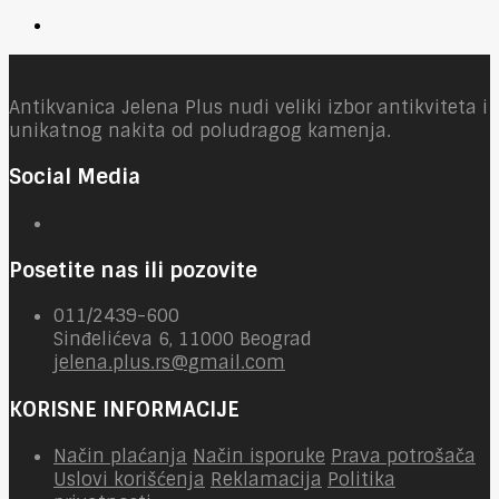
Antikvanica Jelena Plus nudi veliki izbor antikviteta i
unikatnog nakita od poludragog kamenja.
Social Media
Posetite nas ili pozovite
011/2439-600
Sinđelićeva 6, 11000 Beograd
jelena.plus.rs@gmail.com
KORISNE INFORMACIJE
Način plaćanja
Način isporuke
Prava potrošača
Uslovi korišćenja
Reklamacija
Politika