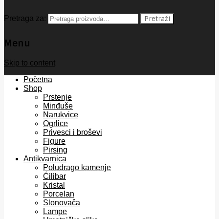
Pretraga za:
Pretraži
Menu
Skip to content
Početna
Shop
Prstenje
Minđuše
Narukvice
Ogrlice
Privesci i broševi
Figure
Pirsing
Antikvarnica
Poludrago kamenje
Ćilibar
Kristal
Porcelan
Slonovača
Lampe