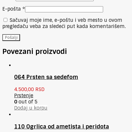
E-pošta
*
Sačuvaj moje ime, e-poštu i veb mesto u ovom
pregledaču veba za sledeći put kada komentarišem.
Povezani proizvodi
064 Prsten sa sedefom
4.500,00
RSD
Prstenje
0
out of 5
Dodaj u korpu
110 Ogrlica od ametista i peridota