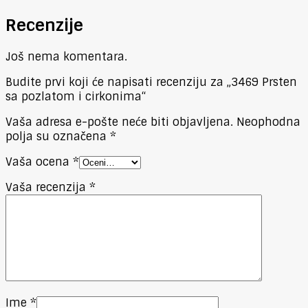
Recenzije
Još nema komentara.
Budite prvi koji će napisati recenziju za „3469 Prsten
sa pozlatom i cirkonima“
Vaša adresa e-pošte neće biti objavljena.
Neophodna
polja su označena
*
Vaša ocena
*
Vaša recenzija
*
Ime
*