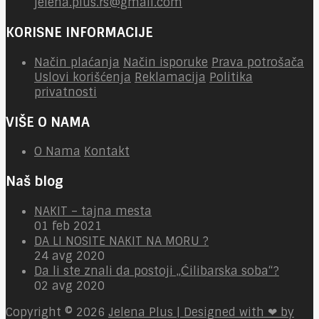
jelena.plus.rs@gmail.com
KORISNE INFORMACIJE
Način plaćanja
Način isporuke
Prava potrošača
Uslovi korišćenja
Reklamacija
Politika
privatnosti
VIŠE O NAMA
O Nama
Kontakt
Naš blog
NAKIT – tajna mesta
01 feb 2021
DA LI NOSITE NAKIT NA MORU ?
24 avg 2020
Da li ste znali da postoji „Ćilibarska soba“?
02 avg 2020
Copyright © 2026
Jelena Plus | Designed with ❤ by