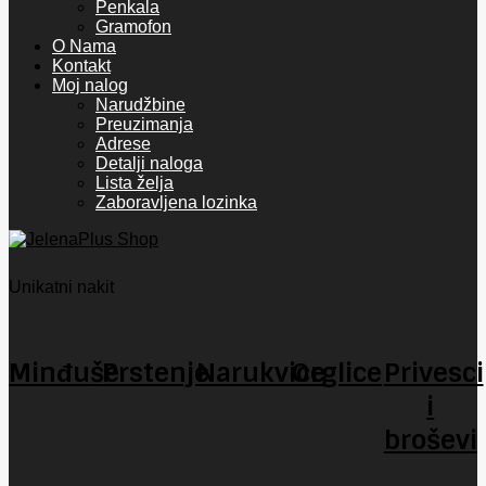
Penkala
Gramofon
O Nama
Kontakt
Moj nalog
Narudžbine
Preuzimanja
Adrese
Detalji naloga
Lista želja
Zaboravljena lozinka
Unikatni nakit
Minđuše
Prstenje
Narukvice
Orglice
Privesci
i
broševi