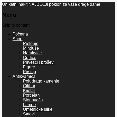
Unikatni nakit NAJBOLJI poklon za vaše drage dame
Menu
Skip to content
Početna
Shop
Prstenje
Minđuše
Narukvice
Ogrlice
Privesci i broševi
Figure
Pirsing
Antikvarnica
Poludrago kamenje
Ćilibar
Kristal
Porcelan
Slonovača
Lampe
Umetničke slike
Satovi