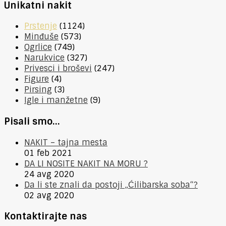
Unikatni nakit
Prstenje
(1124)
Minđuše
(573)
Ogrlice
(749)
Narukvice
(327)
Privesci i broševi
(247)
Figure
(4)
Pirsing
(3)
Igle i manžetne
(9)
Pisali smo…
NAKIT – tajna mesta
01 feb 2021
DA LI NOSITE NAKIT NA MORU ?
24 avg 2020
Da li ste znali da postoji „Ćilibarska soba“?
02 avg 2020
Kontaktirajte nas