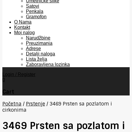
Umetničke slike
Satovi
Penkala
Gramofon
O Nama
Kontakt
Moj nalog
Narudžbine
Preuzimanja
Adrese
Detalji naloga
Lista želja
Zaboravljena lozinka
Login / Register
0
Cart
Početna
/
Prstenje
/
3469 Prsten sa pozlatom i
cirkonima
3469 Prsten sa pozlatom i