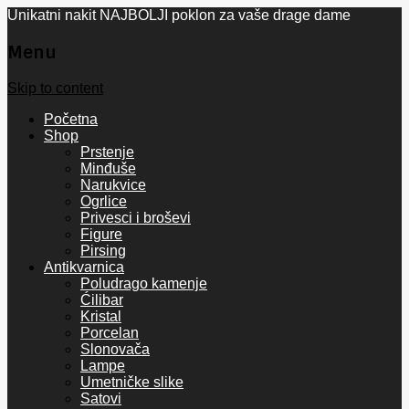
Unikatni nakit NAJBOLJI poklon za vaše drage dame
Menu
Skip to content
Početna
Shop
Prstenje
Minđuše
Narukvice
Ogrlice
Privesci i broševi
Figure
Pirsing
Antikvarnica
Poludrago kamenje
Ćilibar
Kristal
Porcelan
Slonovača
Lampe
Umetničke slike
Satovi