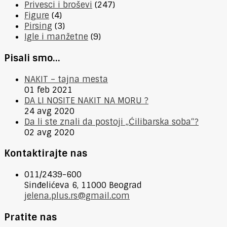
Privesci i broševi
(247)
Figure
(4)
Pirsing
(3)
Igle i manžetne
(9)
Pisali smo…
NAKIT – tajna mesta
01 feb 2021
DA LI NOSITE NAKIT NA MORU ?
24 avg 2020
Da li ste znali da postoji „Ćilibarska soba“?
02 avg 2020
Kontaktirajte nas
011/2439-600
Sinđelićeva 6, 11000 Beograd
jelena.plus.rs@gmail.com
Pratite nas