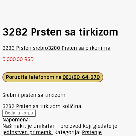
3282 Prsten sa tirkizom
3283 Prsten srebro
3280 Prsten sa cirkonima
9.000,00
RSD
Porucite telefonom na
061/60-64-270
Srebrni prsten sa tirkizom
3282 Prsten sa tirkizom količina
Dodaj u korpu
Napomena:
Naš nakit je unikatan i proizvod koji gledate je
jedinstven primerak!
Kategorija:
Prstenje