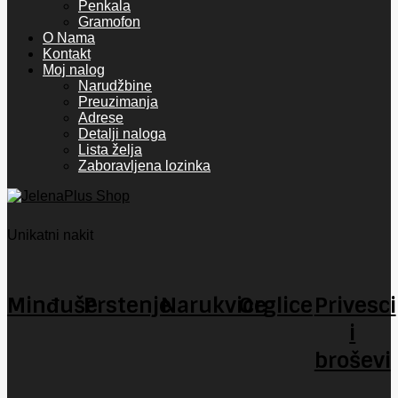
Penkala
Gramofon
O Nama
Kontakt
Moj nalog
Narudžbine
Preuzimanja
Adrese
Detalji naloga
Lista želja
Zaboravljena lozinka
Unikatni nakit
Minđuše
Prstenje
Narukvice
Orglice
Privesci
i
broševi