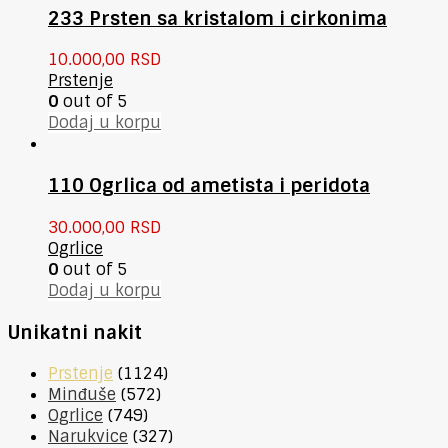
233 Prsten sa kristalom i cirkonima
10.000,00
RSD
Prstenje
0
out of 5
Dodaj u korpu
110 Ogrlica od ametista i peridota
30.000,00
RSD
Ogrlice
0
out of 5
Dodaj u korpu
Unikatni nakit
Prstenje
(1124)
Minđuše
(572)
Ogrlice
(749)
Narukvice
(327)