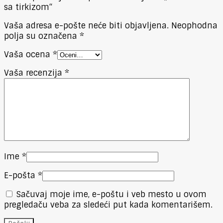
sa tirkizom“
Vaša adresa e-pošte neće biti objavljena.
Neophodna
polja su označena
*
Vaša ocena
*
Vaša recenzija
*
Ime
*
E-pošta
*
Sačuvaj moje ime, e-poštu i veb mesto u ovom
pregledaču veba za sledeći put kada komentarišem.