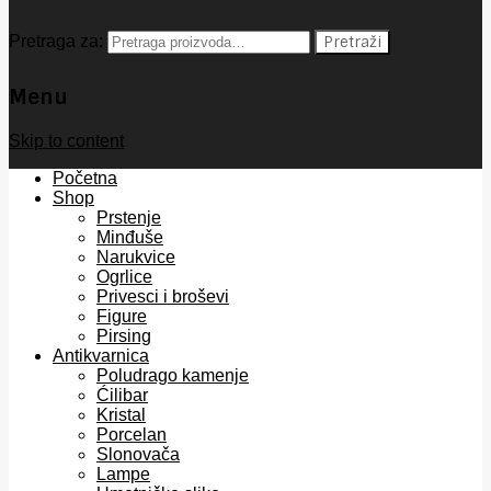
Pretraga za:
Pretraži
Menu
Skip to content
Početna
Shop
Prstenje
Minđuše
Narukvice
Ogrlice
Privesci i broševi
Figure
Pirsing
Antikvarnica
Poludrago kamenje
Ćilibar
Kristal
Porcelan
Slonovača
Lampe