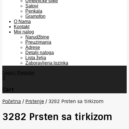
Umetničke slike
Satovi
Penkala
Gramofon
O Nama
Kontakt
Moj nalog
Narudžbine
Preuzimanja
Adrese
Detalji naloga
Lista želja
Zaboravljena lozinka
Login / Register
0
Cart
Početna
/
Prstenje
/
3282 Prsten sa tirkizom
3282 Prsten sa tirkizom