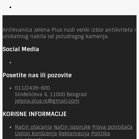
Antikvanica Jelena Plus nudi veliki izbor antikviteta i
unikatnog nakita od poludragog kamenja.
Social Media
Posetite nas ili pozovite
011/2439-600
Sinđelićeva 6, 11000 Beograd
jelena.plus.rs@gmail.com
KORISNE INFORMACIJE
Način plaćanja
Način isporuke
Prava potrošača
Uslovi korišćenja
Reklamacija
Politika