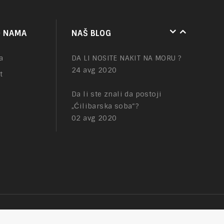
NAKIT – tajna mesta
O NAMA
NAŠ BLOG
01 feb 2021
a
DA LI NOSITE NAKIT NA MORU ?
24 avg 2020
t
Da li ste znali da postoji
„Ćilibarska soba“?
02 avg 2020
e