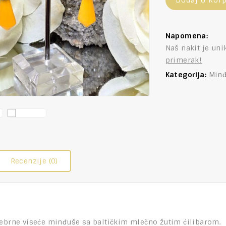
Dodaj U Kor
Napomena:
Naš nakit je uni
primerak!
Kategorija:
Min
Recenzije (0)
rebrne viseće minđuše sa baltičkim mlečno žutim ćilibarom.