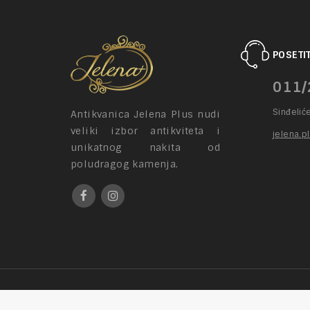
POSETIT
011/
Sinđelić
Antikvanica Jelena Plus nudi
veliki izbor antikviteta i
jelena.p
unikatnog nakita od
poludragog kamenja.