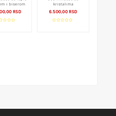
jem i biserom
kristalima
ci
000,00
RSD
6.500,00
RSD
6.0
0
0
t
out
ou
of
of
5
5