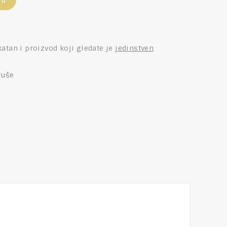
pu
katan i proizvod koji gledate je
jedinstven
đuše