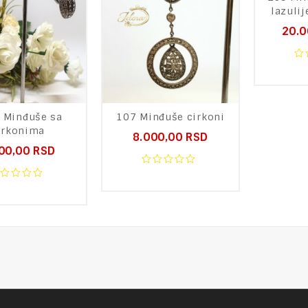
lazuli
20.
0
ou
of
5
 Minđuše sa
107 Minđuše cirkoni
irkonima
8.000,00
RSD
00,00
RSD
0
out
of
ut
5