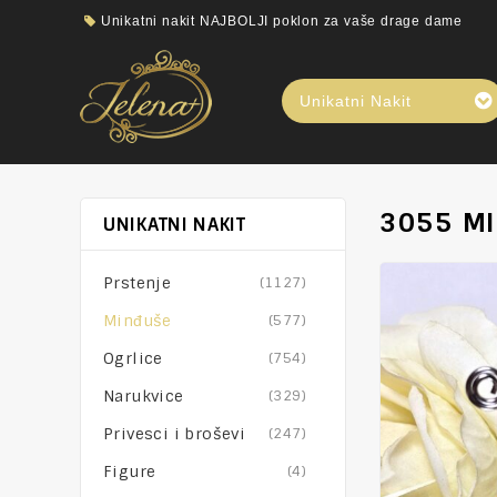
Unikatni nakit NAJBOLJI poklon za vaše drage dame
Unikatni Nakit
3055 MI
UNIKATNI NAKIT
Prstenje
(1127)
Minđuše
(577)
Ogrlice
(754)
Narukvice
(329)
Privesci i broševi
(247)
Figure
(4)