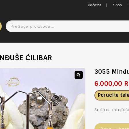
Početna
Shop
NĐUŠE ĆILIBAR
3055 Minđu
6.000,00
R
🔍
Porucite te
Srebrne minđuše