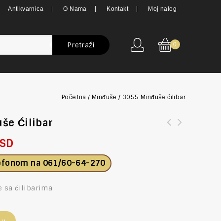
Antikvarnica
O Nama
Kontakt
Moj nalog
Pretraži
0
Početna
/
Minđuše
/
3055 Minđuše ćilibar
še Ćilibar
SD
lefonom na
061/60-64-270
 sa ćilibarima