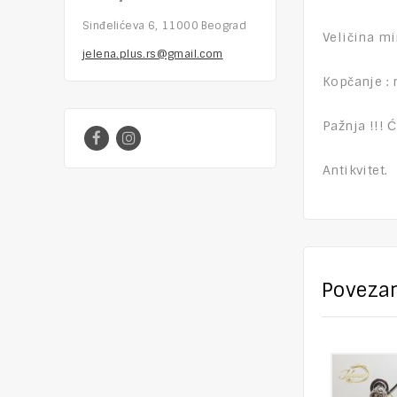
Sinđelićeva 6, 11000 Beograd
Veličina mi
jelena.plus.rs@gmail.com
Kopčanje : 
Pažnja !!! 
Antikvitet.
Povezan