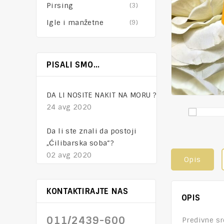
Pirsing
(3)
Igle i manžetne
(9)
NAKIT – tajna mesta
PISALI SMO…
01 feb 2021
DA LI NOSITE NAKIT NA MORU ?
24 avg 2020
Da li ste znali da postoji
„Ćilibarska soba“?
02 avg 2020
Opis
KONTAKTIRAJTE NAS
OPIS
011/2439-600
Predivne s