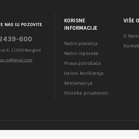
KORISNE
VIŠE 
E NAS ILI POZOVITE
INFORMACIJE
O Nam
2439-600
Način plaćanja
Kontak
eva 6, 11000 Beograd
Način isporuke
lus.rs@gmail.com
Prava potrošača
Uslovi korišćenja
Reklamacija
Politika privatnosti
Copyright © 2026
Jelena Plus | Designed with ❤ by Responsiv