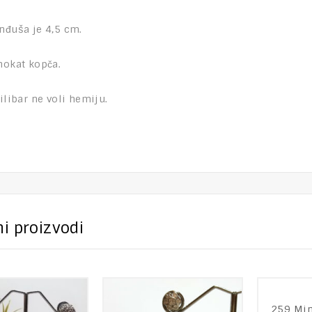
nđuša je 4,5 cm.
nokat kopča.
Ćilibar ne voli hemiju.
i proizvodi
259 Min