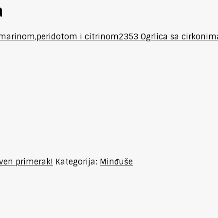
a
marinom,peridotom i citrinom
2353 Ogrlica sa cirkonim
tven primerak!
Kategorija:
Minđuše