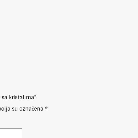
 sa kristalima“
olja su označena
*