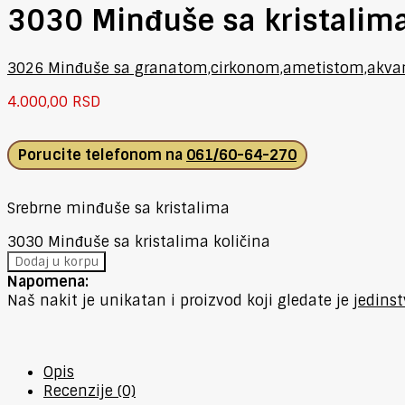
3030 Minđuše sa kristalim
3026 Minđuše sa granatom,cirkonom,ametistom,akva
4.000,00
RSD
Porucite telefonom na
061/60-64-270
Srebrne minđuše sa kristalima
3030 Minđuše sa kristalima količina
Dodaj u korpu
Napomena:
Naš nakit je unikatan i proizvod koji gledate je
jedins
Opis
Recenzije (0)