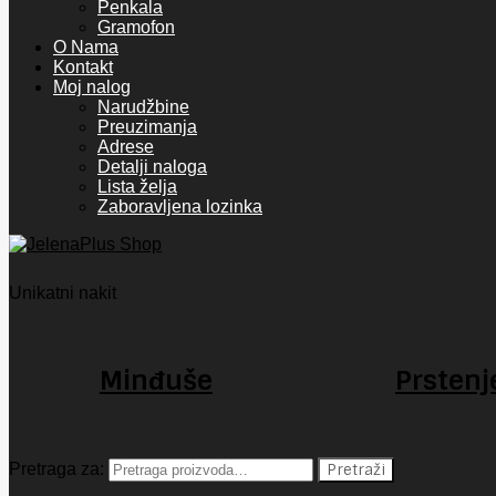
Penkala
Gramofon
O Nama
Kontakt
Moj nalog
Narudžbine
Preuzimanja
Adrese
Detalji naloga
Lista želja
Zaboravljena lozinka
Unikatni nakit
Minđuše
Prstenj
Pretraga za:
Pretraži