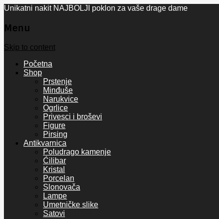
Unikatni nakit NAJBOLJI poklon za vaše drage dame
Menu
Skip to content
Početna
Shop
Prstenje
Minđuše
Narukvice
Ogrlice
Privesci i broševi
Figure
Pirsing
Antikvarnica
Poludrago kamenje
Ćilibar
Kristal
Porcelan
Slonovača
Lampe
Umetničke slike
Satovi