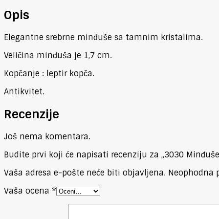
Opis
Elegantne srebrne minđuše sa tamnim kristalima.
Veličina minđuša je 1,7 cm.
Kopčanje : leptir kopča.
Antikvitet.
Recenzije
Još nema komentara.
Budite prvi koji će napisati recenziju za „3030 Minđuše
Vaša adresa e-pošte neće biti objavljena.
Neophodna p
Vaša ocena
*