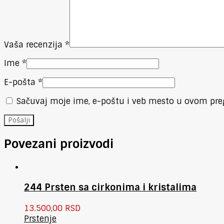
Vaša recenzija
*
Ime
*
E-pošta
*
Sačuvaj moje ime, e-poštu i veb mesto u ovom pre
Povezani proizvodi
244 Prsten sa cirkonima i kristalima
13.500,00
RSD
Prstenje