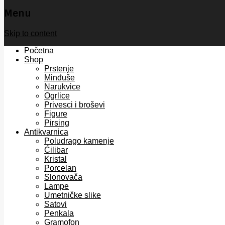
Menu
Skip to content
Početna
Shop
Prstenje
Minđuše
Narukvice
Ogrlice
Privesci i broševi
Figure
Pirsing
Antikvarnica
Poludrago kamenje
Ćilibar
Kristal
Porcelan
Slonovača
Lampe
Umetničke slike
Satovi
Penkala
Gramofon