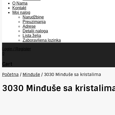
O Nama
Kontakt
Moj nalog
Narudžbine
Preuzimanja
Adrese
Detalji naloga
Lista želja
Zaboravljena lozinka
Login / Register
0
Cart
Početna
/
Minđuše
/
3030 Minđuše sa kristalima
3030 Minđuše sa kristalim