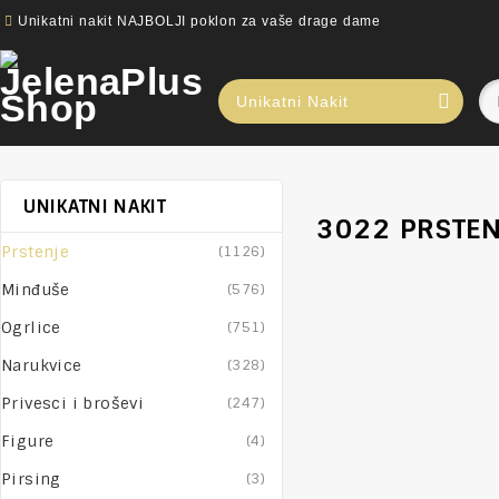
Unikatni nakit NAJBOLJI poklon za vaše drage dame
Unikatni Nakit
UNIKATNI NAKIT
3022 PRSTEN
Prstenje
(1126)
Minđuše
(576)
Ogrlice
(751)
Narukvice
(328)
Privesci i broševi
(247)
Figure
(4)
Pirsing
(3)