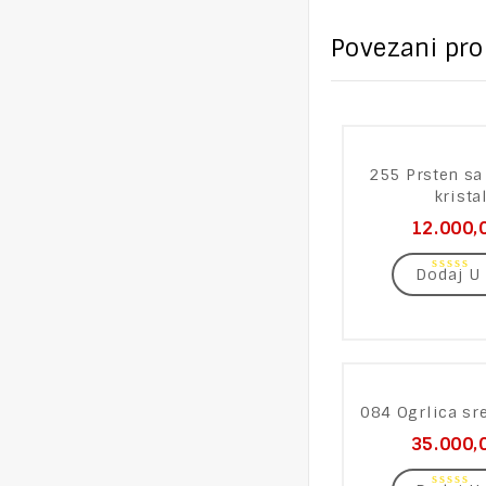
Povezani pro
255 Prsten sa
krista
12.000,
Dodaj U
0
out
of
5
084 Ogrlica sre
35.000,