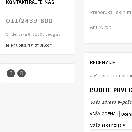
KONTAKTIRAJTE NAS
Preporuka : skinuti
011/2439-600
Antikvitet.
Sinđelićeva 6, 11000 Beograd
jelena.plus.rs@gmail.com
RECENZIJE
Još nema komentar
BUDITE PRVI 
Vaša adresa e-pošte
VAŠA OCENA
*
Vaša recenzija
*