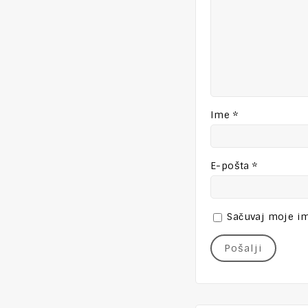
Ime
*
E-pošta
*
Sačuvaj moje im