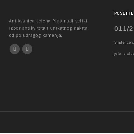
POSETITE
Antikvanica Jelena Plus nudi veliki
011/2
izbor antikviteta i unikatnog nakita
od poludragog kamenja.
Sinđeliće
jelena.pl