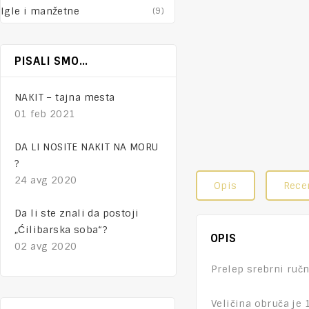
Igle i manžetne
(9)
PISALI SMO…
NAKIT – tajna mesta
01 feb 2021
DA LI NOSITE NAKIT NA MORU
?
24 avg 2020
Opis
Recen
Da li ste znali da postoji
„Ćilibarska soba“?
OPIS
02 avg 2020
Prelep srebrni ručn
Veličina obruča je 