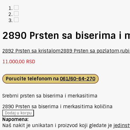
2890 Prsten sa biserima i 
2892 Prsten sa kristalom
2889 Prsten sa pozlatom,rub
11.000,00
RSD
Porucite telefonom na
061/60-64-270
Srebrni prsten sa biserima i merkasitima
2890 Prsten sa biserima i merkasitima količina
Dodaj u korpu
Napomena:
Naš nakit je unikatan i proizvod koji gledate je
jedins