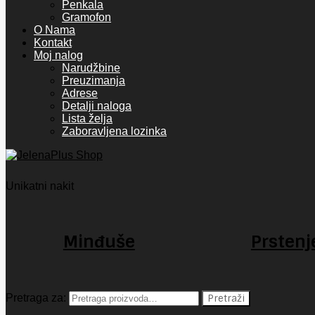
Penkala
Gramofon
O Nama
Kontakt
Moj nalog
Narudžbine
Preuzimanja
Adrese
Detalji naloga
Lista želja
Zaboravljena lozinka
Unikatni nakit
Minđuše
Prstenj
Pretraga za:
Pretraži