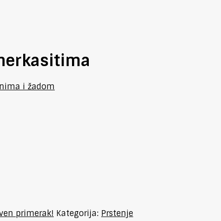
merkasitima
inima i žadom
tven primerak!
Kategorija:
Prstenje