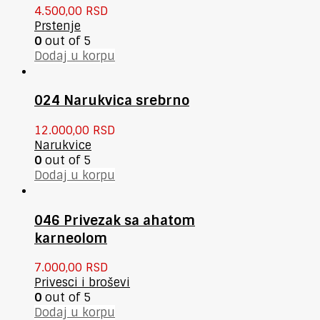
4.500,00
RSD
Prstenje
0
out of 5
Dodaj u korpu
024 Narukvica srebrno
12.000,00
RSD
Narukvice
0
out of 5
Dodaj u korpu
046 Privezak sa ahatom
karneolom
7.000,00
RSD
Privesci i broševi
0
out of 5
Dodaj u korpu