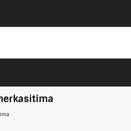
merkasitima
tima