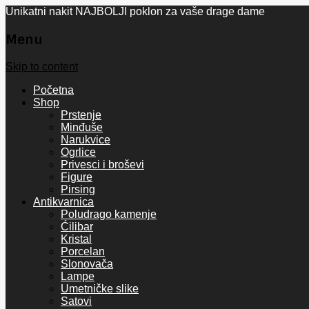
Unikatni nakit NAJBOLJI poklon za vaše drage dame
Menu
Skip to content
Početna
Shop
Prstenje
Minđuše
Narukvice
Ogrlice
Privesci i broševi
Figure
Pirsing
Antikvarnica
Poludrago kamenje
Ćilibar
Kristal
Porcelan
Slonovača
Lampe
Umetničke slike
Satovi