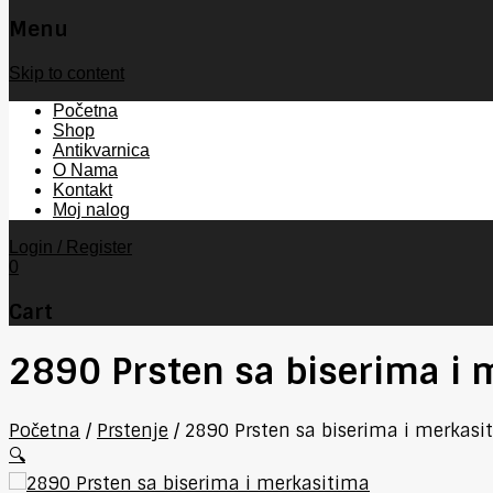
Menu
Skip to content
Početna
Shop
Antikvarnica
O Nama
Kontakt
Moj nalog
Login / Register
0
Cart
2890 Prsten sa biserima i 
Početna
/
Prstenje
/
2890 Prsten sa biserima i merkasi
🔍