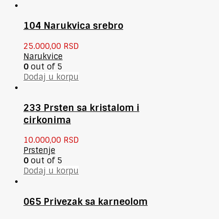
104 Narukvica srebro
25.000,00
RSD
Narukvice
0
out of 5
Dodaj u korpu
233 Prsten sa kristalom i
cirkonima
10.000,00
RSD
Prstenje
0
out of 5
Dodaj u korpu
065 Privezak sa karneolom