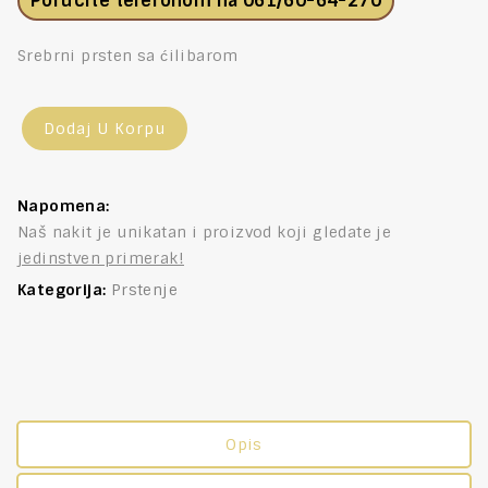
Porucite telefonom na
061/60-64-270
Srebrni prsten sa ćilibarom
Dodaj U Korpu
Napomena:
Naš nakit je unikatan i proizvod koji gledate je
jedinstven primerak!
Kategorija:
Prstenje
Opis