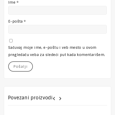
Ime
*
E-pošta
*
Sačuvaj moje ime, e-poštu i veb mesto u ovom
pregledaču veba za sledeći put kada komentarišem.
Povezani proizvodi