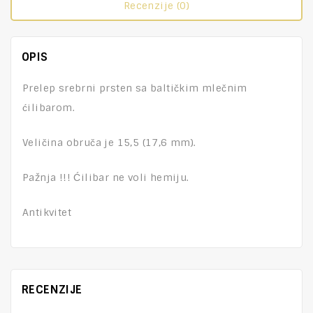
Recenzije (0)
OPIS
Prelep srebrni prsten sa baltičkim mlečnim
ćilibarom.
Veličina obruča je 15,5 (17,6 mm).
Pažnja !!! Ćilibar ne voli hemiju.
Antikvitet
RECENZIJE