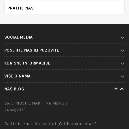
PRATITE NAS
SOCIAL MEDIA
POSETITE NAS ILI POZOVITE
KORISNE INFORMACIJE
VIŠE O NAMA
NAKIT – tajna mesta
NAŠ BLOG
01 feb 2021
DA LI NOSITE NAKIT NA MORU ?
24 avg 2020
Da li ste znali da postoji „Ćilibarska soba“?