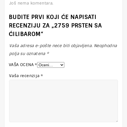
Još nema komentara.
BUDITE PRVI KOJI ĆE NAPISATI
RECENZIJU ZA „2759 PRSTEN SA
ĆILIBAROM“
Vaša adresa e-pošte neće biti objavljena.
Neophodna
polja su označena
*
VAŠA OCENA
*
Vaša recenzija
*