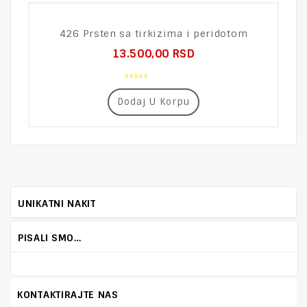
426 Prsten sa tirkizima i peridotom
13.500,00
RSD
0
out
Dodaj U Korpu
of
5
UNIKATNI NAKIT
PISALI SMO…
KONTAKTIRAJTE NAS