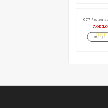
5
077 Prsten s
7.000,
Dodaj U
0
out
of
5