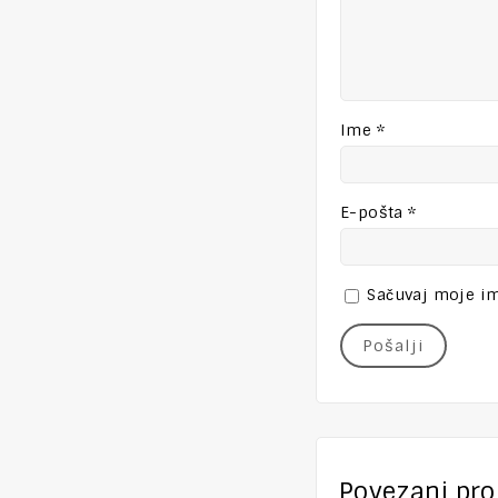
Ime
*
E-pošta
*
Sačuvaj moje im
Povezani pro