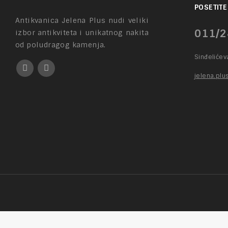
POSETITE
Antikvanica Jelena Plus nudi veliki
011/2
izbor antikviteta i unikatnog nakita
od poludragog kamenja.
Sinđeliće
jelena.pl