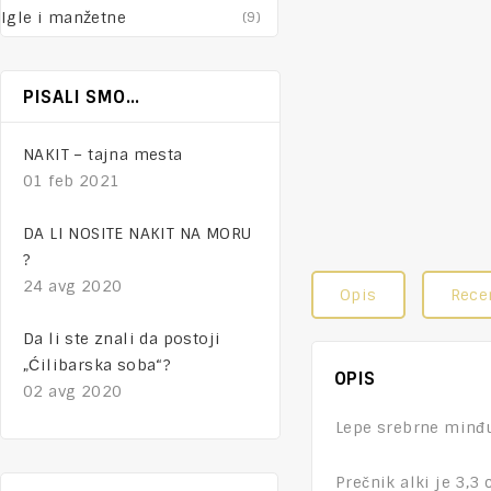
Igle i manžetne
(9)
PISALI SMO…
NAKIT – tajna mesta
01 feb 2021
DA LI NOSITE NAKIT NA MORU
?
24 avg 2020
Opis
Recen
Da li ste znali da postoji
„Ćilibarska soba“?
OPIS
02 avg 2020
Lepe srebrne minđu
Prečnik alki je 3,3 