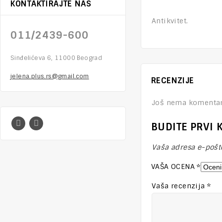
KONTAKTIRAJTE NAS
Antikvitet.
011/2439-600
Sinđelićeva 6, 11000 Beograd
jelena.plus.rs@gmail.com
RECENZIJE
Još nema komentar
BUDITE PRVI 
Vaša adresa e-pošte
VAŠA OCENA
*
Vaša recenzija
*