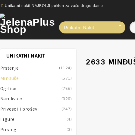
Unikatni nakit NAJBOLJI poklon za vaše drage dame
Unikatni Nakit
UNIKATNI NAKIT
2633 MINĐUŠ
Prstenje
(1124)
Minđuše
(571)
Ogrlice
(755)
Narukvice
(326)
Privesci i broševi
(247)
Figure
(4)
Pirsing
(3)