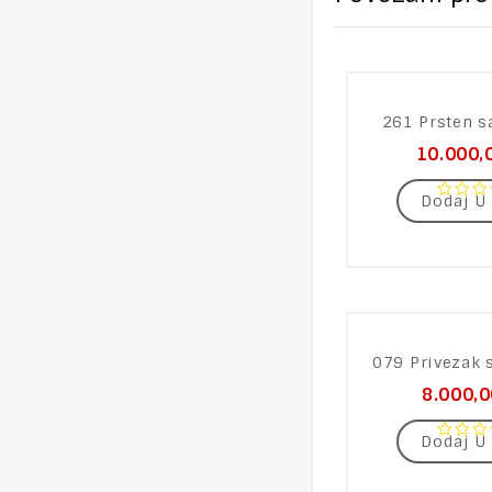
261 Prsten s
10.000,
Dodaj U
0
out
of
5
079 Privezak 
8.000,
Dodaj U
0
out
of