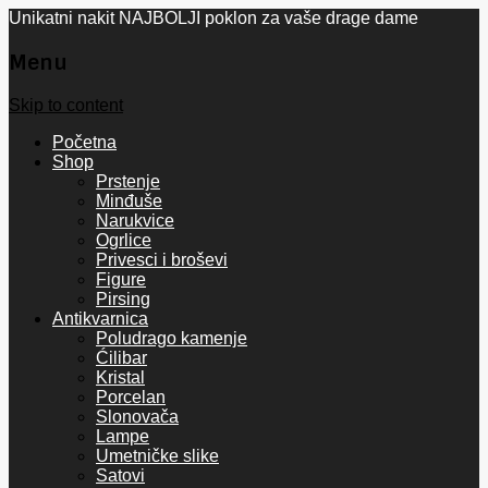
Unikatni nakit NAJBOLJI poklon za vaše drage dame
Menu
Skip to content
Početna
Shop
Prstenje
Minđuše
Narukvice
Ogrlice
Privesci i broševi
Figure
Pirsing
Antikvarnica
Poludrago kamenje
Ćilibar
Kristal
Porcelan
Slonovača
Lampe
Umetničke slike
Satovi