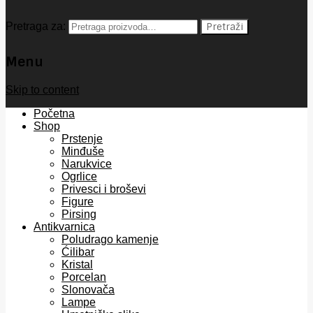
Pretraga za:
Pretraži
Menu
Skip to content
Početna
Shop
Prstenje
Minđuše
Narukvice
Ogrlice
Privesci i broševi
Figure
Pirsing
Antikvarnica
Poludrago kamenje
Ćilibar
Kristal
Porcelan
Slonovača
Lampe