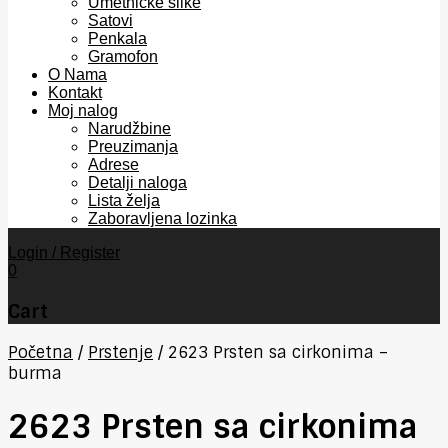
Umetničke slike
Satovi
Penkala
Gramofon
O Nama
Kontakt
Moj nalog
Narudžbine
Preuzimanja
Adrese
Detalji naloga
Lista želja
Zaboravljena lozinka
Login / Register
0
Cart
Početna
/
Prstenje
/
2623 Prsten sa cirkonima –
burma
2623 Prsten sa cirkonima