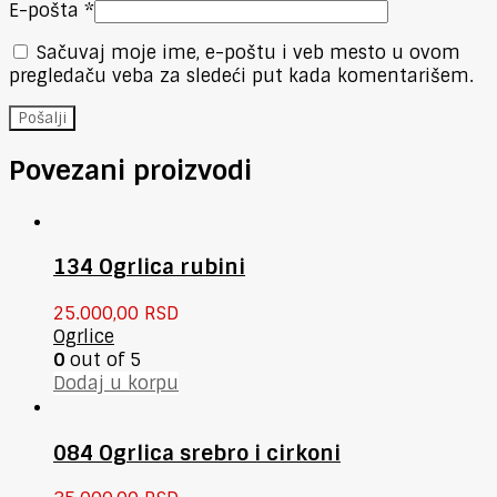
E-pošta
*
Sačuvaj moje ime, e-poštu i veb mesto u ovom
pregledaču veba za sledeći put kada komentarišem.
Povezani proizvodi
134 Ogrlica rubini
25.000,00
RSD
Ogrlice
0
out of 5
Dodaj u korpu
084 Ogrlica srebro i cirkoni