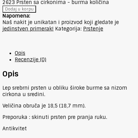
2623 Prsten sa cirkonima - burma količina
Dodaj u korpu
Napomena:
Naš nakit je unikatan i proizvod koji gledate je
jedinstven primerak!
Kategorija:
Prstenje
Opis
Recenzije (0)
Opis
Lep srebrni prsten u obliku široke burme sa nizom
cirkona u sredini.
Veličina obruča je 18,5 (18,7 mm).
Preporuka : skinuti prsten pre pranja ruku.
Antikvitet