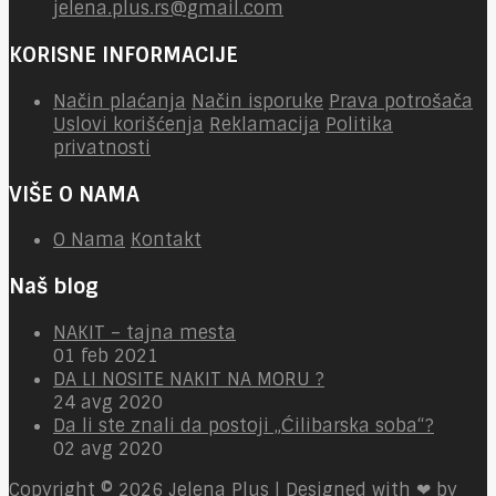
jelena.plus.rs@gmail.com
KORISNE INFORMACIJE
Način plaćanja
Način isporuke
Prava potrošača
Uslovi korišćenja
Reklamacija
Politika
privatnosti
VIŠE O NAMA
O Nama
Kontakt
Naš blog
NAKIT – tajna mesta
01 feb 2021
DA LI NOSITE NAKIT NA MORU ?
24 avg 2020
Da li ste znali da postoji „Ćilibarska soba“?
02 avg 2020
Copyright © 2026
Jelena Plus | Designed with ❤ by