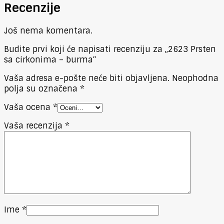
Recenzije
Još nema komentara.
Budite prvi koji će napisati recenziju za „2623 Prsten
sa cirkonima – burma“
Vaša adresa e-pošte neće biti objavljena.
Neophodna
polja su označena
*
Vaša ocena
*
Vaša recenzija
*
Ime
*