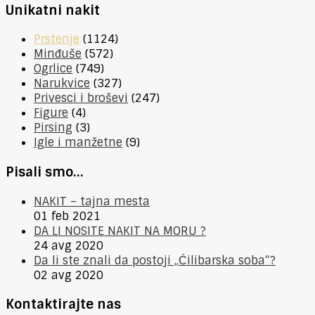
Unikatni nakit
Prstenje
(1124)
Minđuše
(572)
Ogrlice
(749)
Narukvice
(327)
Privesci i broševi
(247)
Figure
(4)
Pirsing
(3)
Igle i manžetne
(9)
Pisali smo…
NAKIT – tajna mesta
01 feb 2021
DA LI NOSITE NAKIT NA MORU ?
24 avg 2020
Da li ste znali da postoji „Ćilibarska soba“?
02 avg 2020
Kontaktirajte nas