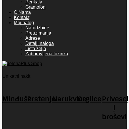
Penkala
Gramofon
O Nama
Kontakt
Moj nalog
Narudžbine
Preuzimanja
Adrese
Detalji naloga
Lista želja
Zaboravljena lozinka
Unikatni nakit
Minđuše
Prstenje
Narukvice
Orglice
Privesci
i
broševi