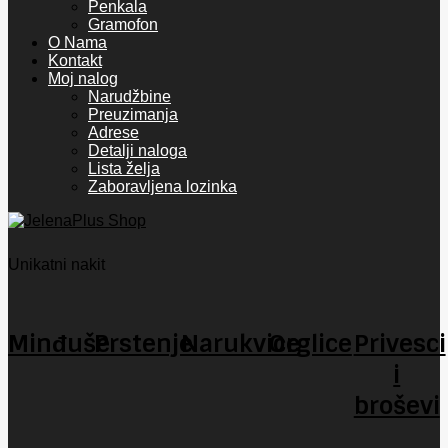
Penkala
Gramofon
O Nama
Kontakt
Moj nalog
Narudžbine
Preuzimanja
Adrese
Detalji naloga
Lista želja
Zaboravljena lozinka
Unikatni nakit
Minđuše
Prstenje
Narukvice
Orglice
Privesci
i
broševi