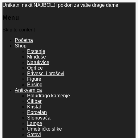
Unikatni nakit NAJBOLJI poklon za vaše drage dame
Menu
Skip to content
Početna
Shop
Prstenje
Minđuše
Narukvice
Ogrlice
Privesci i broševi
Figure
Pirsing
Antikvarnica
Poludrago kamenje
Ćilibar
Kristal
Porcelan
Slonovača
Lampe
Umetničke slike
Satovi