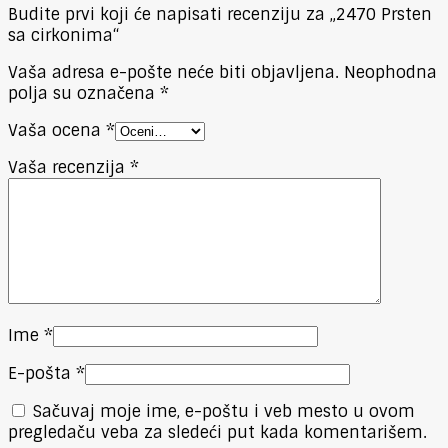
Budite prvi koji će napisati recenziju za „2470 Prsten
sa cirkonima“
Vaša adresa e-pošte neće biti objavljena.
Neophodna
polja su označena
*
Vaša ocena
*
Vaša recenzija
*
Ime
*
E-pošta
*
Sačuvaj moje ime, e-poštu i veb mesto u ovom
pregledaču veba za sledeći put kada komentarišem.