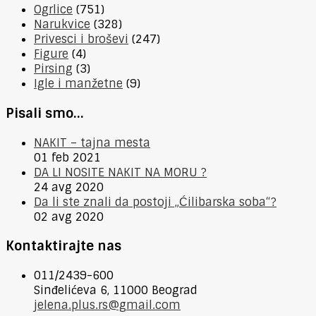
Ogrlice
(751)
Narukvice
(328)
Privesci i broševi
(247)
Figure
(4)
Pirsing
(3)
Igle i manžetne
(9)
Pisali smo…
NAKIT – tajna mesta
01 feb 2021
DA LI NOSITE NAKIT NA MORU ?
24 avg 2020
Da li ste znali da postoji „Ćilibarska soba“?
02 avg 2020
Kontaktirajte nas
011/2439-600
Sinđelićeva 6, 11000 Beograd
jelena.plus.rs@gmail.com