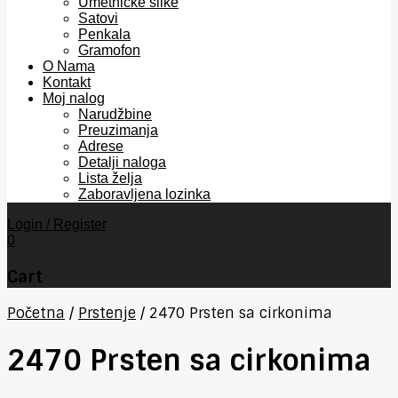
Umetničke slike
Satovi
Penkala
Gramofon
O Nama
Kontakt
Moj nalog
Narudžbine
Preuzimanja
Adrese
Detalji naloga
Lista želja
Zaboravljena lozinka
Login / Register
0
Cart
Početna
/
Prstenje
/
2470 Prsten sa cirkonima
2470 Prsten sa cirkonima