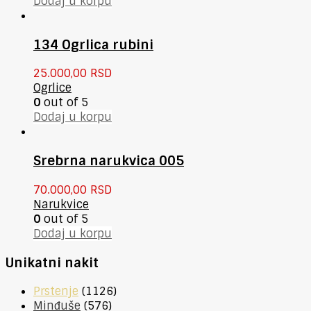
Dodaj u korpu
134 Ogrlica rubini
25.000,00
RSD
Ogrlice
0
out of 5
Dodaj u korpu
Srebrna narukvica 005
70.000,00
RSD
Narukvice
0
out of 5
Dodaj u korpu
Unikatni nakit
Prstenje
(1126)
Minđuše
(576)