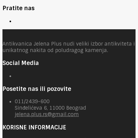
Pratite nas
Antikvanica Jelena Plus nudi veliki izbor antikviteta i
unikatnog nakita od poludragog kamenja.
Social Media
Posetite nas ili pozovite
011/2439-600
Sinđelićeva 6, 11000 Beograd
jelena.plus.rs@gmail.com
KORISNE INFORMACIJE