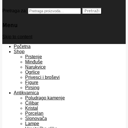
Pretraga za:
Pretraži
Menu
Skip to content
Početna
Shop
Prstenje
Minđuše
Narukvice
Ogrlice
Privesci i broševi
Figure
Pirsing
Antikvarnica
Poludrago kamenje
Ćilibar
Kristal
Porcelan
Slonovača
Lampe