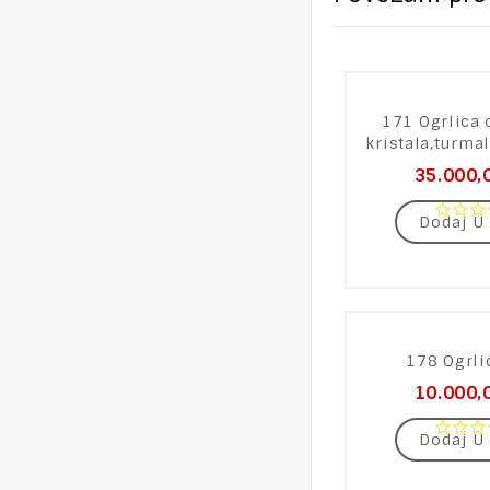
171 Ogrlica 
kristala,turmal
35.000,
Dodaj U
0
out
of
5
178 Ogrlic
10.000,
Dodaj U
0
out
of