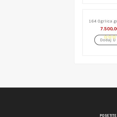
5
164 Ogrlica go
7.500,
Dodaj U
0
out
of
5
POSETITE