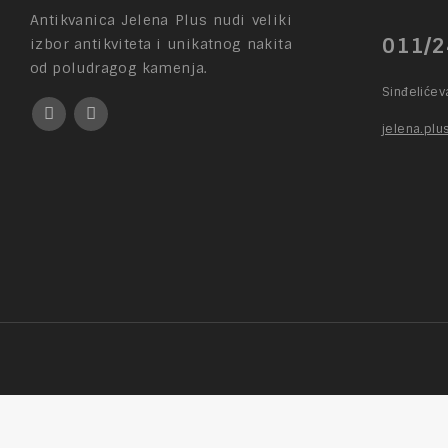
Antikvanica Jelena Plus nudi veliki
011/2
izbor antikviteta i unikatnog nakita
od poludragog kamenja.
Sinđeliće
jelena.pl