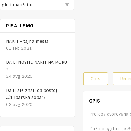
Igle i manžetne
(9)
PISALI SMO…
NAKIT – tajna mesta
01 feb 2021
DA LI NOSITE NAKIT NA MORU
?
24 avg 2020
Opis
Recen
Da li ste znali da postoji
„Ćilibarska soba“?
OPIS
02 avg 2020
Prelepa čvorovana o
Dužina ogrlice je 8