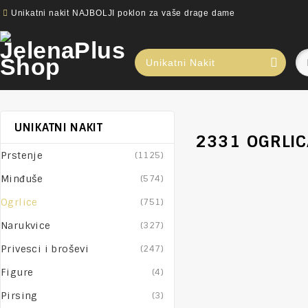
Unikatni nakit NAJBOLJI poklon za vaše drage dame
Unikatni Nakit
UNIKATNI NAKIT
2331 OGRLIC
Prstenje
(1125)
Minđuše
(574)
Ogrlice
(751)
Narukvice
(327)
Privesci i broševi
(247)
Figure
(4)
Pirsing
(3)