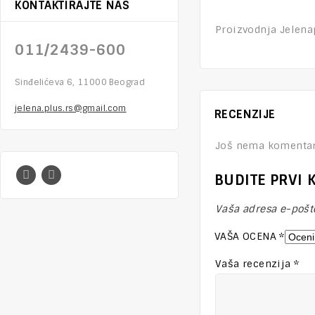
KONTAKTIRAJTE NAS
Proizvodnja Jelena
011/2439-600
Sinđelićeva 6, 11000 Beograd
jelena.plus.rs@gmail.com
RECENZIJE
Još nema komentar
BUDITE PRVI 
Vaša adresa e-pošte
VAŠA OCENA
*
Vaša recenzija
*