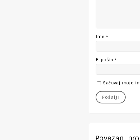
Ime
*
E-pošta
*
Sačuvaj moje im
Povezani pro