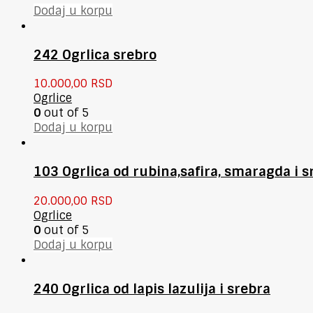
Dodaj u korpu
242 Ogrlica srebro
10.000,00
RSD
Ogrlice
0
out of 5
Dodaj u korpu
103 Ogrlica od rubina,safira, smaragda i s
20.000,00
RSD
Ogrlice
0
out of 5
Dodaj u korpu
240 Ogrlica od lapis lazulija i srebra