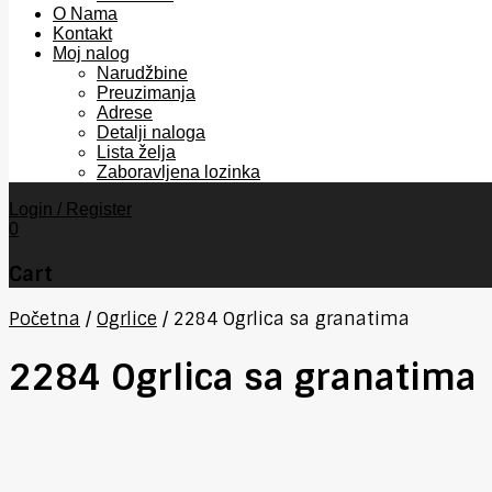
O Nama
Kontakt
Moj nalog
Narudžbine
Preuzimanja
Adrese
Detalji naloga
Lista želja
Zaboravljena lozinka
Login / Register
0
Cart
Početna
/
Ogrlice
/
2284 Ogrlica sa granatima
2284 Ogrlica sa granatima