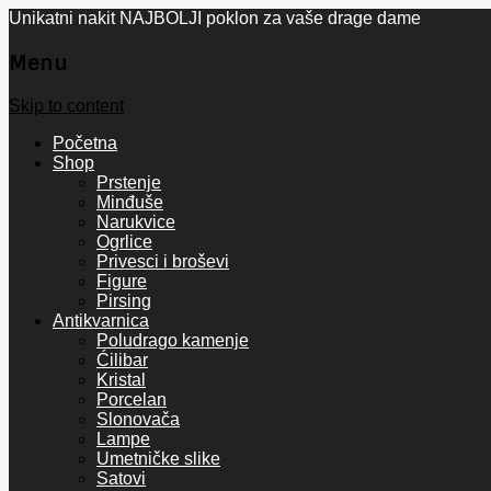
Unikatni nakit NAJBOLJI poklon za vaše drage dame
Menu
Skip to content
Početna
Shop
Prstenje
Minđuše
Narukvice
Ogrlice
Privesci i broševi
Figure
Pirsing
Antikvarnica
Poludrago kamenje
Ćilibar
Kristal
Porcelan
Slonovača
Lampe
Umetničke slike
Satovi