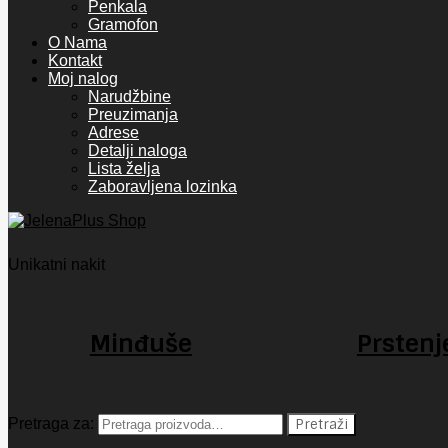
Penkala
Gramofon
O Nama
Kontakt
Moj nalog
Narudžbine
Preuzimanja
Adrese
Detalji naloga
Lista želja
Zaboravljena lozinka
Unikatni nakit
Minđuše
Prstenj
Pretraga za:
Pretraži