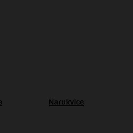
e
Narukvice