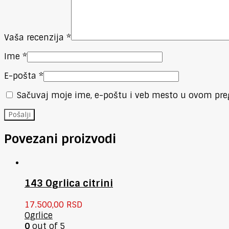
Vaša recenzija
*
Ime
*
E-pošta
*
Sačuvaj moje ime, e-poštu i veb mesto u ovom pre
Povezani proizvodi
143 Ogrlica citrini
17.500,00
RSD
Ogrlice
0
out of 5