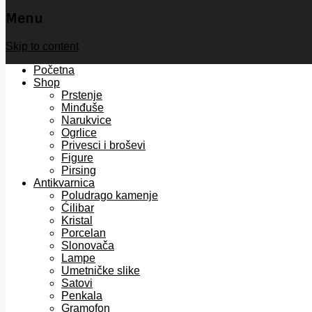
Menu
Skip to content
Početna
Shop
Prstenje
Minđuše
Narukvice
Ogrlice
Privesci i broševi
Figure
Pirsing
Antikvarnica
Poludrago kamenje
Ćilibar
Kristal
Porcelan
Slonovača
Lampe
Umetničke slike
Satovi
Penkala
Gramofon