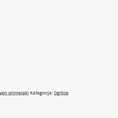
i
tven primerak!
Kategorija:
Ogrlice