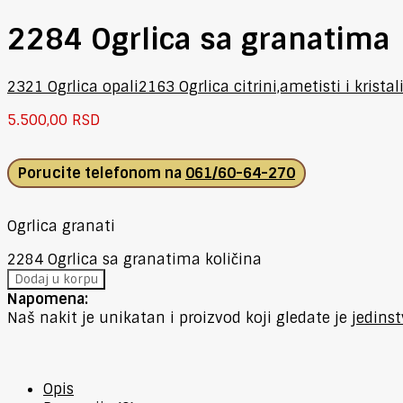
2284 Ogrlica sa granatima
2321 Ogrlica opali
2163 Ogrlica citrini,ametisti i kristal
5.500,00
RSD
Porucite telefonom na
061/60-64-270
Ogrlica granati
2284 Ogrlica sa granatima količina
Dodaj u korpu
Napomena:
Naš nakit je unikatan i proizvod koji gledate je
jedins
Opis