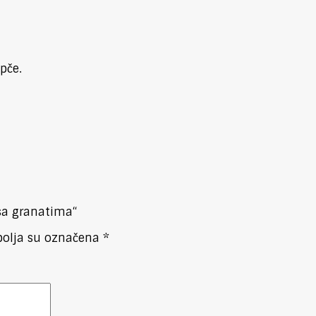
pče.
 sa granatima“
olja su označena
*