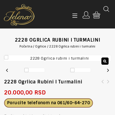
2228 OGRLICA RUBINI I TURMALINI
Početna
/
Ogrlice
/
2228 Ogrlica rubini i turmalini
🔍
2228 Ogrlica Rubini I Turmalini
20.000,00
RSD
Porucite telefonom na
061/60-64-270