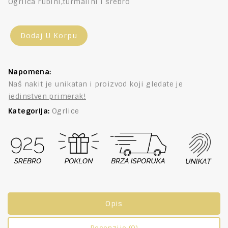
Ogrlica rubini,turmalini i srebro
Dodaj U Korpu
Napomena:
Naš nakit je unikatan i proizvod koji gledate je
jedinstven primerak!
Kategorija:
Ogrlice
Opis