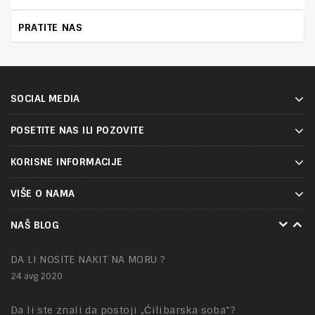
PRATITE NAS
SOCIAL MEDIA
POSETITE NAS ILI POZOVITE
KORISNE INFORMACIJE
VIŠE O NAMA
NAKIT – tajna mesta
NAŠ BLOG
01 feb 2021
DA LI NOSITE NAKIT NA MORU ?
24 avg 2020
Da li ste znali da postoji „Ćilibarska soba“?