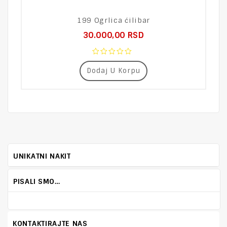
199 Ogrlica ćilibar
30.000,00
RSD
0
Dodaj U Korpu
out
of
5
UNIKATNI NAKIT
PISALI SMO…
KONTAKTIRAJTE NAS