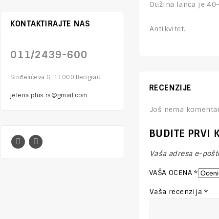
Dužina lanca je 40
KONTAKTIRAJTE NAS
Antikvitet.
011/2439-600
Sinđelićeva 6, 11000 Beograd
RECENZIJE
jelena.plus.rs@gmail.com
Još nema komentar
BUDITE PRVI 
Vaša adresa e-pošte
VAŠA OCENA
*
Vaša recenzija
*