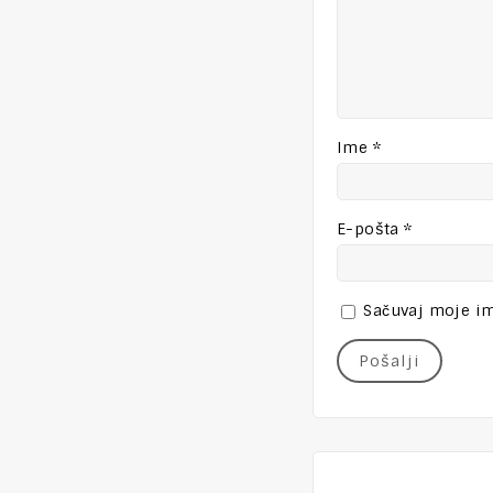
Ime
*
E-pošta
*
Sačuvaj moje im