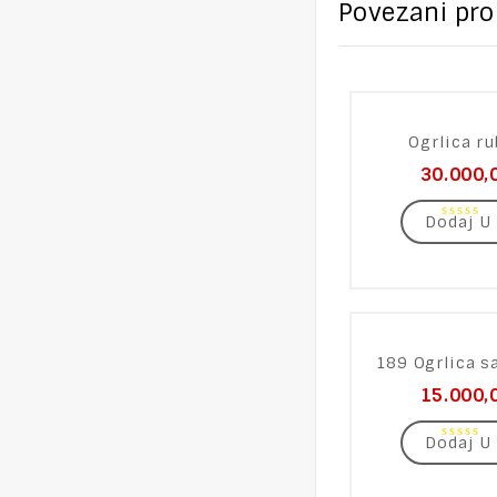
Povezani pro
Ogrlica ru
30.000,
Dodaj U
0
out
of
5
189 Ogrlica sa
15.000,
Dodaj U
0
out
of