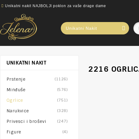
Unikatni nakit NAJBOLJI poklon za vaše drage dame
Unikatni Nakit
UNIKATNI NAKIT
2216 OGRLIC
Prstenje
(1126)
Minđuše
(576)
Ogrlice
(751)
Narukvice
(328)
Privesci i broševi
(247)
Figure
(4)