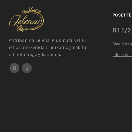
POSETITE
011/2
Antikvanica Jelena Plus nudi veliki
Sinđeliće
izbor antikviteta i unikatnog nakita
od poludragog kamenja.
jelena.pl