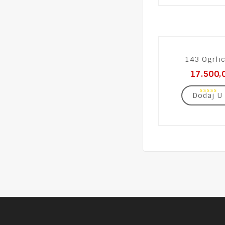
5
143 Ogrlic
17.500,
Dodaj U
0
out
of
5