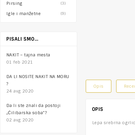
Pirsing
(3)
Igle i manžetne
(9)
PISALI SMO…
NAKIT – tajna mesta
01 feb 2021
DA LI NOSITE NAKIT NA MORU
?
Opis
Recen
24 avg 2020
Da li ste znali da postoji
OPIS
„Ćilibarska soba“?
02 avg 2020
Lepa srebrna ogrli