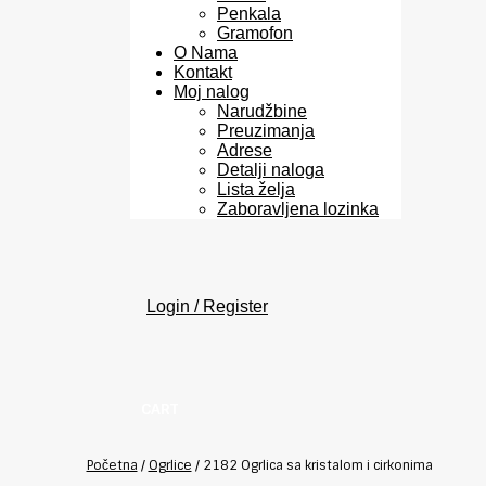
Penkala
Gramofon
O Nama
Kontakt
Moj nalog
Narudžbine
Preuzimanja
Adrese
Detalji naloga
Lista želja
Zaboravljena lozinka
Login / Register
CART
Početna
/
Ogrlice
/
2182 Ogrlica sa kristalom i cirkonima