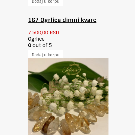
Dodaj u korpu
167 Ogrlica dimni kvarc
7.500,00
RSD
Ogrlice
0
out of 5
Dodaj u korpu