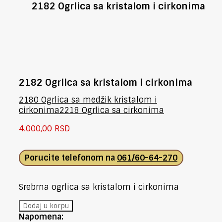
2182 Ogrlica sa kristalom i cirkonima
2182 Ogrlica sa kristalom i cirkonima
2180 Ogrlica sa medžik kristalom i
cirkonima
2218 Ogrlica sa cirkonima
4.000,00
RSD
Porucite telefonom na
061/60-64-270
Srebrna ogrlica sa kristalom i cirkonima
2182
Dodaj u korpu
Ogrlica
Napomena: