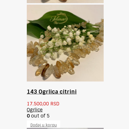
143 Ogrlica citrini
17.500,00
RSD
Ogrlice
0
out of 5
Dodaj u korpu