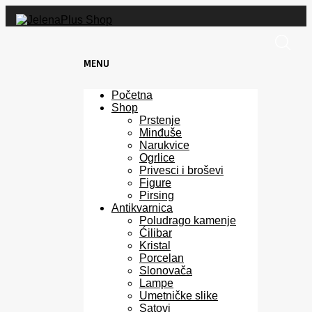
MENU
Skip
Početna
to
Shop
content
Prstenje
Minđuše
Narukvice
Ogrlice
Privesci i broševi
Figure
Pirsing
Antikvarnica
Poludrago kamenje
Ćilibar
Kristal
Porcelan
Slonovača
Lampe
Umetničke slike
Satovi