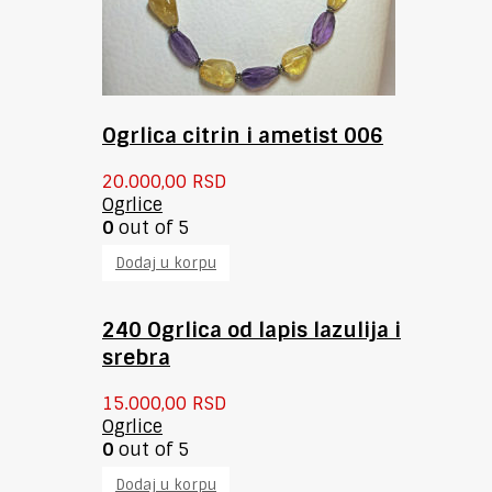
Ogrlica citrin i ametist 006
20.000,00
RSD
Ogrlice
0
out of 5
Dodaj u korpu
240 Ogrlica od lapis lazulija i
srebra
15.000,00
RSD
Ogrlice
0
out of 5
Dodaj u korpu