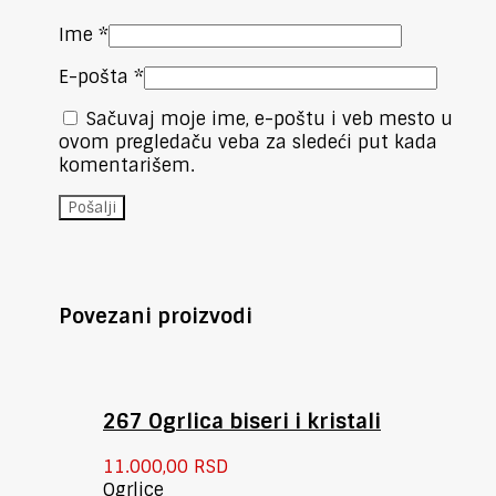
Ime
*
E-pošta
*
Sačuvaj moje ime, e-poštu i veb mesto u
ovom pregledaču veba za sledeći put kada
komentarišem.
Povezani proizvodi
267 Ogrlica biseri i kristali
11.000,00
RSD
Ogrlice