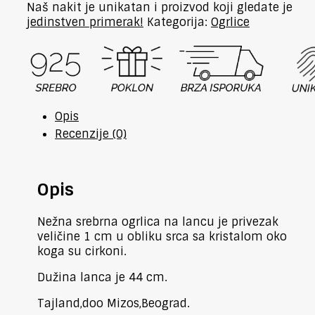
sa
Naš nakit je unikatan i proizvod koji gledate je
kristalom
jedinstven primerak!
Kategorija:
Ogrlice
i
cirkonima
količina
Opis
Recenzije (0)
Opis
Nežna srebrna ogrlica na lancu je privezak
veličine 1 cm u obliku srca sa kristalom oko
koga su cirkoni.
Dužina lanca je 44 cm.
Tajland,doo Mizos,Beograd.