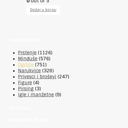
0
out of 5
Dodaj u korpu
UNIKATNI NAKIT
Prstenje
(1126)
Minđuše
(576)
Ogrlice
(751)
Narukvice
(328)
Privesci i broševi
(247)
Figure
(4)
Pirsing
(3)
Igle i manžetne
(9)
PISALI SMO…
KONTAKTIRAJTE NAS