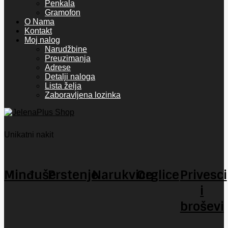
Penkala
Gramofon
O Nama
Kontakt
Moj nalog
Narudžbine
Preuzimanja
Adrese
Detalji naloga
Lista želja
Zaboravljena lozinka
Unikatni nakit
Minđuše
Prstenje
Narukvice
Orglice
Privesci
i
broševi