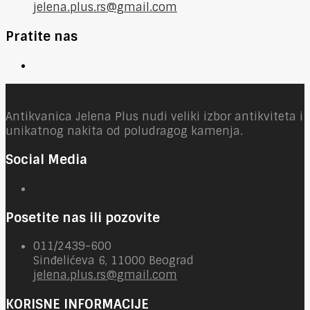
jelena.plus.rs@gmail.com
Pratite nas
Antikvanica Jelena Plus nudi veliki izbor antikviteta i
unikatnog nakita od poludragog kamenja.
Social Media
Posetite nas ili pozovite
011/2439-600
Sinđelićeva 6, 11000 Beograd
jelena.plus.rs@gmail.com
KORISNE INFORMACIJE