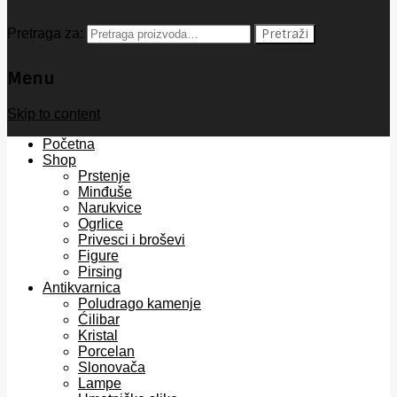
Pretraga za:
Pretraži
Menu
Skip to content
Početna
Shop
Prstenje
Minđuše
Narukvice
Ogrlice
Privesci i broševi
Figure
Pirsing
Antikvarnica
Poludrago kamenje
Ćilibar
Kristal
Porcelan
Slonovača
Lampe