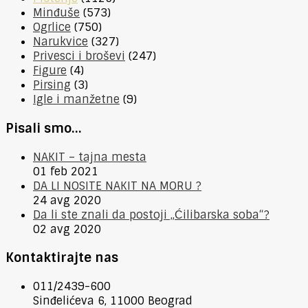
Minđuše
(573)
Ogrlice
(750)
Narukvice
(327)
Privesci i broševi
(247)
Figure
(4)
Pirsing
(3)
Igle i manžetne
(9)
Pisali smo…
NAKIT – tajna mesta
01 feb 2021
DA LI NOSITE NAKIT NA MORU ?
24 avg 2020
Da li ste znali da postoji „Ćilibarska soba“?
02 avg 2020
Kontaktirajte nas
011/2439-600
Sinđelićeva 6, 11000 Beograd