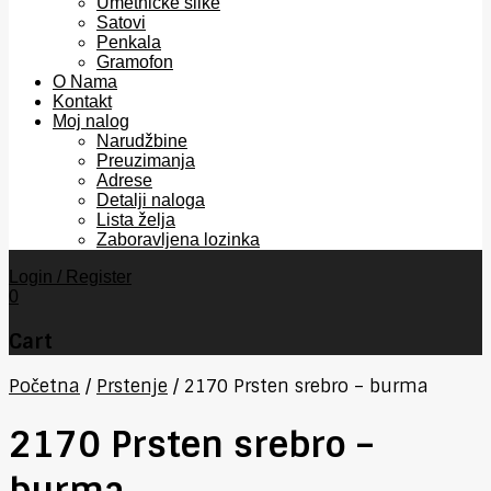
Umetničke slike
Satovi
Penkala
Gramofon
O Nama
Kontakt
Moj nalog
Narudžbine
Preuzimanja
Adrese
Detalji naloga
Lista želja
Zaboravljena lozinka
Login / Register
0
Cart
Početna
/
Prstenje
/
2170 Prsten srebro – burma
2170 Prsten srebro –
burma