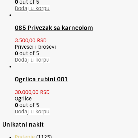
0
out of 5
Dodaj u korpu
065 Privezak sa karneolom
3.500,00
RSD
Privesci i broševi
0
out of 5
Dodaj u korpu
Ogrlica rubini 001
30.000,00
RSD
Ogrlice
0
out of 5
Dodaj u korpu
Unikatni nakit
Prstenje
(1125)