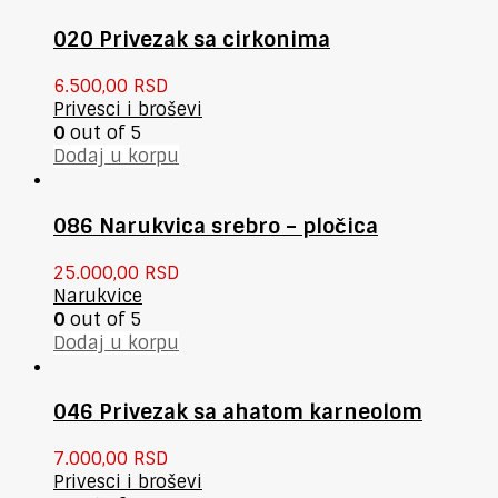
020 Privezak sa cirkonima
6.500,00
RSD
Privesci i broševi
0
out of 5
Dodaj u korpu
086 Narukvica srebro – pločica
25.000,00
RSD
Narukvice
0
out of 5
Dodaj u korpu
046 Privezak sa ahatom karneolom
7.000,00
RSD
Privesci i broševi