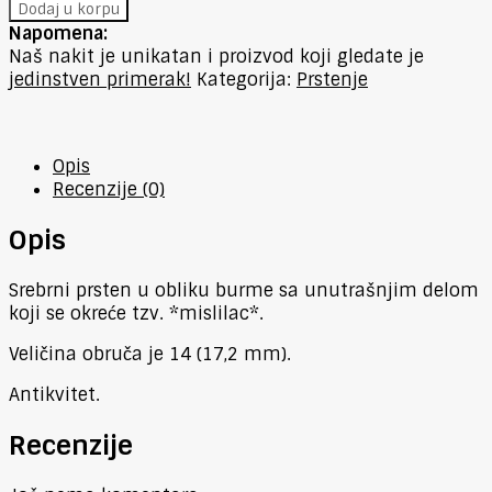
Dodaj u korpu
Napomena:
Naš nakit je unikatan i proizvod koji gledate je
jedinstven primerak!
Kategorija:
Prstenje
Opis
Recenzije (0)
Opis
Srebrni prsten u obliku burme sa unutrašnjim delom
koji se okreće tzv. *mislilac*.
Veličina obruča je 14 (17,2 mm).
Antikvitet.
Recenzije