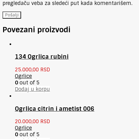
pregledaču veba za sledeći put kada komentarišem.
Povezani proizvodi
134 Ogrlica rubini
25.000,00
RSD
Ogrlice
0
out of 5
Dodaj u korpu
Ogrlica citrin i ametist 006
20.000,00
RSD
Ogrlice
0
out of 5