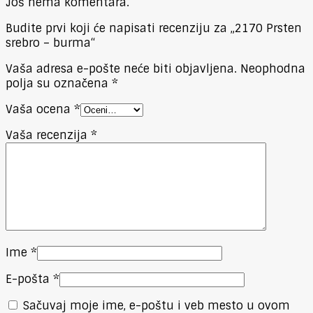
Još nema komentara.
Budite prvi koji će napisati recenziju za „2170 Prsten
srebro – burma“
Vaša adresa e-pošte neće biti objavljena.
Neophodna
polja su označena
*
Vaša ocena
*
Vaša recenzija
*
Ime
*
E-pošta
*
Sačuvaj moje ime, e-poštu i veb mesto u ovom