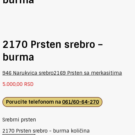
2170 Prsten srebro –
burma
946 Narukvica srebro
2169 Prsten sa merkasitima
5.000,00
RSD
Porucite telefonom na
061/60-64-270
Srebrni prsten
2170 Prsten srebro - burma količina