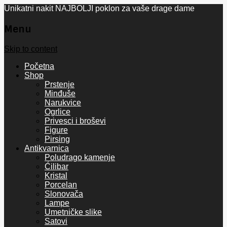
Unikatni nakit NAJBOLJI poklon za vaše drage dame
Menu
Skip to content
Početna
Shop
Prstenje
Minđuše
Narukvice
Ogrlice
Privesci i broševi
Figure
Pirsing
Antikvarnica
Poludrago kamenje
Ćilibar
Kristal
Porcelan
Slonovača
Lampe
Umetničke slike
Satovi