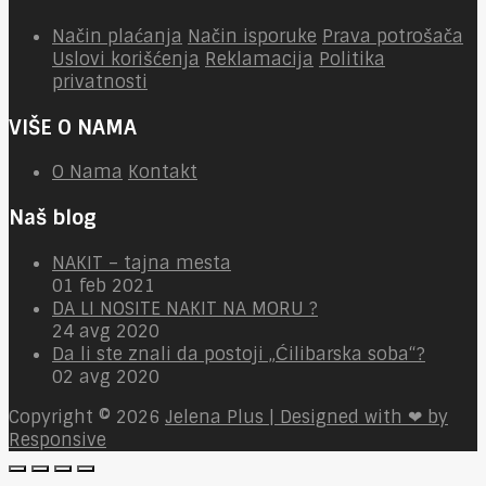
Način plaćanja
Način isporuke
Prava potrošača
Uslovi korišćenja
Reklamacija
Politika
privatnosti
VIŠE O NAMA
O Nama
Kontakt
Naš blog
NAKIT – tajna mesta
01 feb 2021
DA LI NOSITE NAKIT NA MORU ?
24 avg 2020
Da li ste znali da postoji „Ćilibarska soba“?
02 avg 2020
Copyright © 2026
Jelena Plus | Designed with ❤ by
Responsive