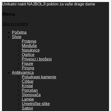
Unikatni nakit NAJBOLJI poklon za vaše drage dame
Menu
Skip to content
Početna
Shop
Prstenje
Minđuše
Narukvice
Ogrlice
Privesci i broševi
Figure
Pirsing
Antikvarnica
Poludrago kamenje
Ćilibar
Kristal
Porcelan
Slonovača
Lampe
Umetničke slike
Satovi