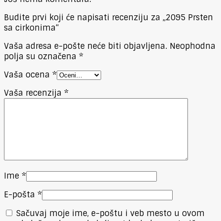
Budite prvi koji će napisati recenziju za „2095 Prsten
sa cirkonima“
Vaša adresa e-pošte neće biti objavljena.
Neophodna
polja su označena
*
Vaša ocena
*
Vaša recenzija
*
Ime
*
E-pošta
*
Sačuvaj moje ime, e-poštu i veb mesto u ovom