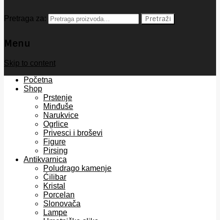
Pretraga za:
Pretraži
Menu
Skip to content
Početna
Shop
Prstenje
Minđuše
Narukvice
Ogrlice
Privesci i broševi
Figure
Pirsing
Antikvarnica
Poludrago kamenje
Ćilibar
Kristal
Porcelan
Slonovača
Lampe