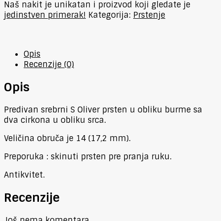
Naš nakit je unikatan i proizvod koji gledate je
jedinstven primerak!
Kategorija:
Prstenje
Opis
Recenzije (0)
Opis
Predivan srebrni S Oliver prsten u obliku burme sa
dva cirkona u obliku srca.
Veličina obruča je 14 (17,2 mm).
Preporuka : skinuti prsten pre pranja ruku.
Antikvitet.
Recenzije
Još nema komentara.