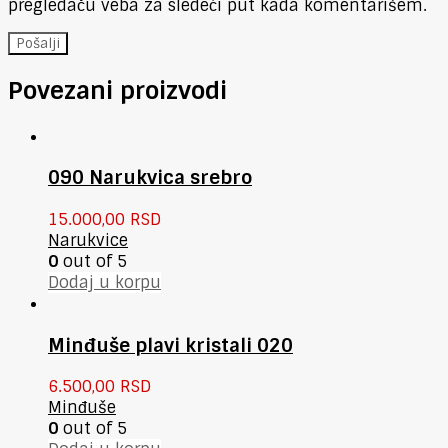
pregledaču veba za sledeći put kada komentarišem.
Povezani proizvodi
090 Narukvica srebro
15.000,00
RSD
Narukvice
0
out of 5
Dodaj u korpu
Minđuše plavi kristali 020
6.500,00
RSD
Minđuše
0
out of 5