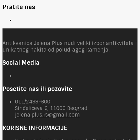
Pratite nas
Antikvanica Jelena Plus nudi veliki izbor antikviteta i
unikatnog nakita od poludragog kamenja.
Social Media
Posetite nas ili pozovite
011/2439-600
Sinđelićeva 6, 11000 Beograd
jelena.plus.rs@gmail.com
KORISNE INFORMACIJE