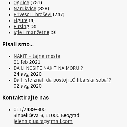
Ogrlice
(751)
Narukvice
(328)
Privesci i broševi
(247)
Figure
(4)
Pirsing
(3)
Igle i manžetne
(9)
Pisali smo…
NAKIT – tajna mesta
01 feb 2021
DA LI NOSITE NAKIT NA MORU ?
24 avg 2020
Da li ste znali da postoji „Ćilibarska soba“?
02 avg 2020
Kontaktirajte nas
011/2439-600
Sinđelićeva 6, 11000 Beograd
jelena.plus.rs@gmail.com