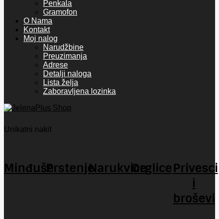
Penkala
Gramofon
O Nama
Kontakt
Moj nalog
Narudžbine
Preuzimanja
Adrese
Detalji naloga
Lista želja
Zaboravljena lozinka
Unikatni nakit
Minđuše
Prstenje
Narukvice
Orglice
Privesci
i
broševi