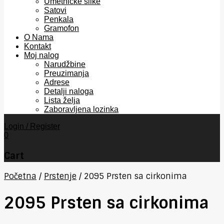
Umetničke slike
Satovi
Penkala
Gramofon
O Nama
Kontakt
Moj nalog
Narudžbine
Preuzimanja
Adrese
Detalji naloga
Lista želja
Zaboravljena lozinka
Login / Register
0
Cart
Početna
/
Prstenje
/
2095 Prsten sa cirkonima
2095 Prsten sa cirkonima