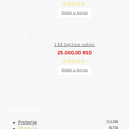
0
Dodaj u korpu
out
of
5
134 Ogrlica rubini
25.000,00
RSD
0
Dodaj u korpu
out
of
5
UNIKATNI NAKIT
Prstenje
(1124)
Minđuše
(573)