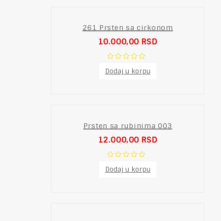
261 Prsten sa cirkonom
10.000,00
RSD
0
Dodaj u korpu
out
of
5
Prsten sa rubinima 003
12.000,00
RSD
0
Dodaj u korpu
out
of
5