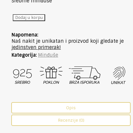
Srebrne minđuše
2048
Dodaj u korpu
Minđuše
srebro
Napomena:
količina
Naš nakit je unikatan i proizvod koji gledate je
jedinstven primerak!
Kategorija:
Minđuše
Opis
Recenzije (0)