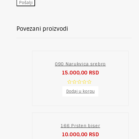
Povezani proizvodi
090 Narukvica srebro
15.000,00
RSD
0
Dodaj u korpu
out
of
5
166 Prsten biser
10.000,00
RSD