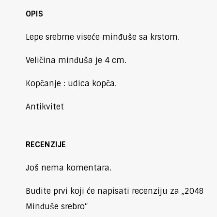
OPIS
Lepe srebrne viseće minđuše sa krstom.
Veličina minđuša je 4 cm.
Kopčanje : udica kopča.
Antikvitet
RECENZIJE
Još nema komentara.
Budite prvi koji će napisati recenziju za „2048
Minđuše srebro“