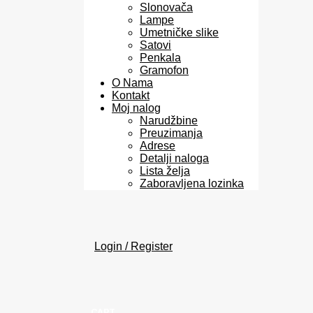
Slonovača
Lampe
Umetničke slike
Satovi
Penkala
Gramofon
O Nama
Kontakt
Moj nalog
Narudžbine
Preuzimanja
Adrese
Detalji naloga
Lista želja
Zaboravljena lozinka
Login / Register
CART