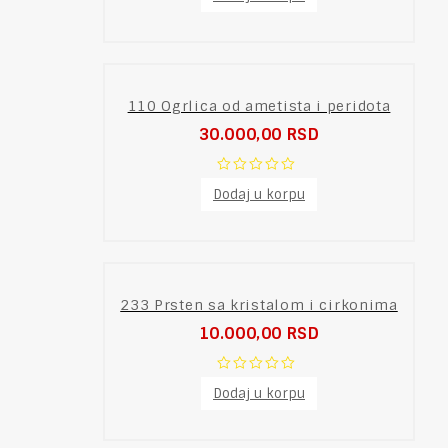
out
of
5
110 Ogrlica od ametista i peridota
30.000,00
RSD
0
Dodaj u korpu
out
of
5
233 Prsten sa kristalom i cirkonima
10.000,00
RSD
0
Dodaj u korpu
out
of
5