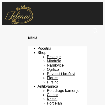
MENU
Skip
Početna
to
Shop
content
Prstenje
Minđuše
Narukvice
Ogrlice
Privesci i broševi
Figure
Pirsing
Antikvarnica
Poludrago kamenje
Ćilibar
Kristal
Porcelan