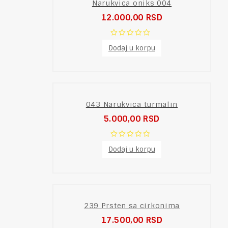
Narukvica oniks 004
12.000,00
RSD
0
Dodaj u korpu
out
of
5
043 Narukvica turmalin
5.000,00
RSD
0
Dodaj u korpu
out
of
5
239 Prsten sa cirkonima
17.500,00
RSD