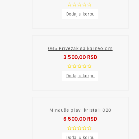
0
Dodaj u korpu
out
of
5
065 Privezak sa karneolom
3.500,00
RSD
0
Dodaj u korpu
out
of
5
Minđuše plavi kristali 020
6.500,00
RSD
0
Dodaj u korpu