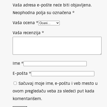
Vaša adresa e-pošte neće biti objavljena.
Neophodna polja su označena
*
Vaša ocena
*
Vaša recenzija
*
Ime
*
E-pošta
*
Sačuvaj moje ime, e-poštu i veb mesto u
ovom pregledaču veba za sledeći put kada
komentarišem.