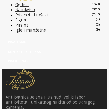
Ogrlice
(749)
Narukvice
(327)
Privesci i broševi
(247)
Figure
(4)
Pirsing
(3)
Igle i manžetne
(9)
PISALI SMO…
KONTAKTIRAJTE NAS
PRATITE NAS
Antikvanica Jelena Plus nudi veliki izbor
antikviteta i unikatnog nakita od poludragog
kamenja.