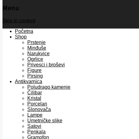
Menu
Skip to content
Početna
Shop
Prstenje
Minđuše
Narukvice
Ogrlice
Privesci i broševi
Figure
Pirsing
Antikvarnica
Poludrago kamenje
Ćilibar
Kristal
Porcelan
Slonovača
Lampe
Umetničke slike
Satovi
Penkala
Gramofon