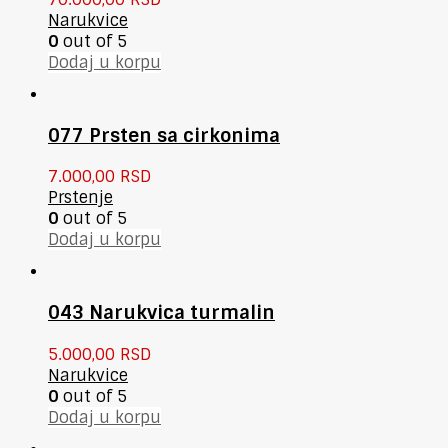
Narukvice
0
out of 5
Dodaj u korpu
077 Prsten sa cirkonima
7.000,00
RSD
Prstenje
0
out of 5
Dodaj u korpu
043 Narukvica turmalin
5.000,00
RSD
Narukvice
0
out of 5
Dodaj u korpu