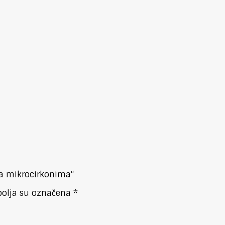
 sa mikrocirkonima“
olja su označena
*