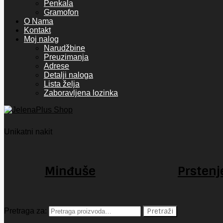
Penkala
Gramofon
O Nama
Kontakt
Moj nalog
Narudžbine
Preuzimanja
Adrese
Detalji naloga
Lista želja
Zaboravljena lozinka
Unikatni nakit
Minđuše
Prstenj
Pretraga za:
Pretraži