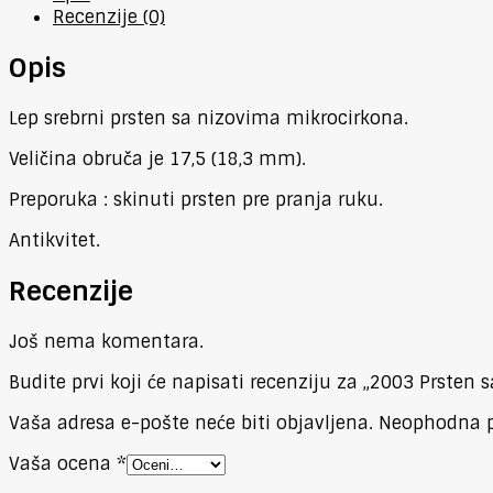
Recenzije (0)
Opis
Lep srebrni prsten sa nizovima mikrocirkona.
Veličina obruča je 17,5 (18,3 mm).
Preporuka : skinuti prsten pre pranja ruku.
Antikvitet.
Recenzije
Još nema komentara.
Budite prvi koji će napisati recenziju za „2003 Prsten
Vaša adresa e-pošte neće biti objavljena.
Neophodna p
Vaša ocena
*