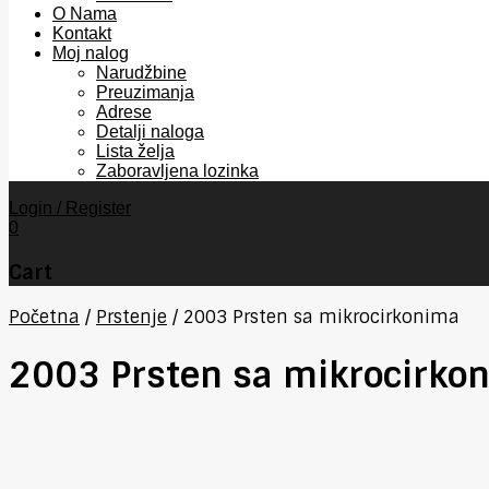
O Nama
Kontakt
Moj nalog
Narudžbine
Preuzimanja
Adrese
Detalji naloga
Lista želja
Zaboravljena lozinka
Login / Register
0
Cart
Početna
/
Prstenje
/
2003 Prsten sa mikrocirkonima
2003 Prsten sa mikrocirko