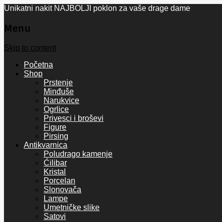
Unikatni nakit NAJBOLJI poklon za vaše drage dame
Menu
Skip to content
Početna
Shop
Prstenje
Minđuše
Narukvice
Ogrlice
Privesci i broševi
Figure
Pirsing
Antikvarnica
Poludrago kamenje
Ćilibar
Kristal
Porcelan
Slonovača
Lampe
Umetničke slike
Satovi