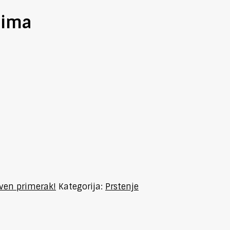
nima
tven primerak!
Kategorija:
Prstenje