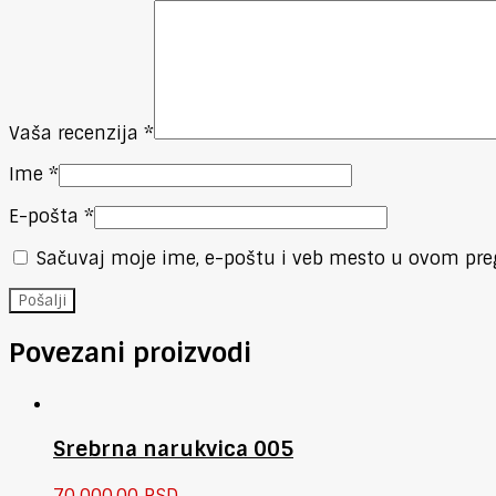
Vaša recenzija
*
Ime
*
E-pošta
*
Sačuvaj moje ime, e-poštu i veb mesto u ovom pre
Povezani proizvodi
Srebrna narukvica 005
70.000,00
RSD