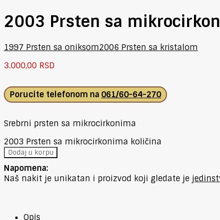
2003 Prsten sa mikrocirko
1997 Prsten sa oniksom
2006 Prsten sa kristalom
3.000,00
RSD
Porucite telefonom na
061/60-64-270
Srebrni prsten sa mikrocirkonima
2003 Prsten sa mikrocirkonima količina
Dodaj u korpu
Napomena:
Naš nakit je unikatan i proizvod koji gledate je
jedins
Opis