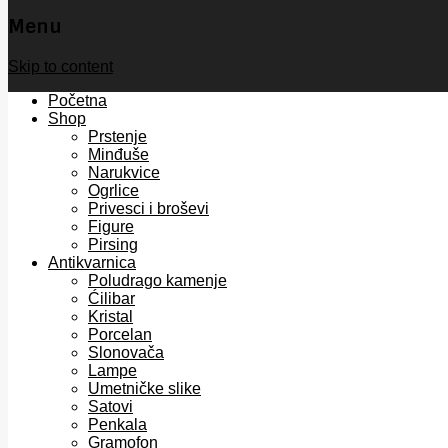
Menu
Skip to content
Početna
Shop
Prstenje
Minđuše
Narukvice
Ogrlice
Privesci i broševi
Figure
Pirsing
Antikvarnica
Poludrago kamenje
Ćilibar
Kristal
Porcelan
Slonovača
Lampe
Umetničke slike
Satovi
Penkala
Gramofon