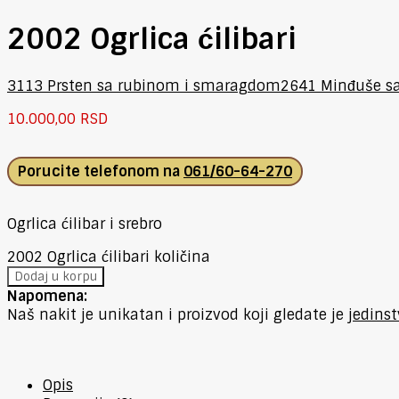
2002 Ogrlica ćilibari
3113 Prsten sa rubinom i smaragdom
2641 Minđuše sa
10.000,00
RSD
Porucite telefonom na
061/60-64-270
Ogrlica ćilibar i srebro
2002 Ogrlica ćilibari količina
Dodaj u korpu
Napomena:
Naš nakit je unikatan i proizvod koji gledate je
jedins
Opis