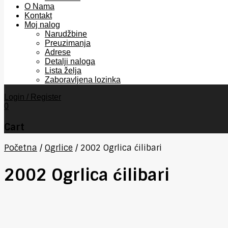
O Nama
Kontakt
Moj nalog
Narudžbine
Preuzimanja
Adrese
Detalji naloga
Lista želja
Zaboravljena lozinka
Login / Register
0
Cart
Početna
/
Ogrlice
/
2002 Ogrlica ćilibari
2002 Ogrlica ćilibari