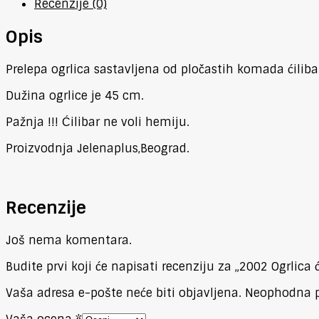
Recenzije (0)
Opis
Prelepa ogrlica sastavljena od pločastih komada ćilib
Dužina ogrlice je 45 cm.
Pažnja !!! Ćilibar ne voli hemiju.
Proizvodnja Jelenaplus,Beograd.
Recenzije
Još nema komentara.
Budite prvi koji će napisati recenziju za „2002 Ogrlica ć
Vaša adresa e-pošte neće biti objavljena.
Neophodna p