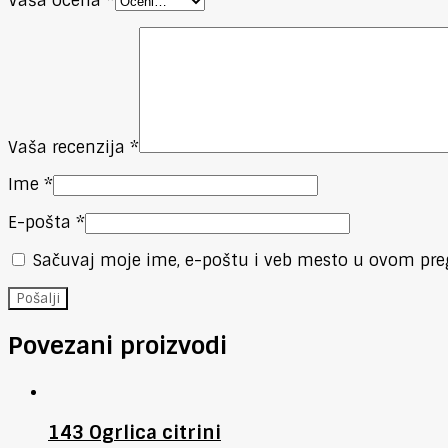
Vaša ocena
*
Vaša recenzija
*
Ime
*
E-pošta
*
Sačuvaj moje ime, e-poštu i veb mesto u ovom pre
Povezani proizvodi
143 Ogrlica citrini