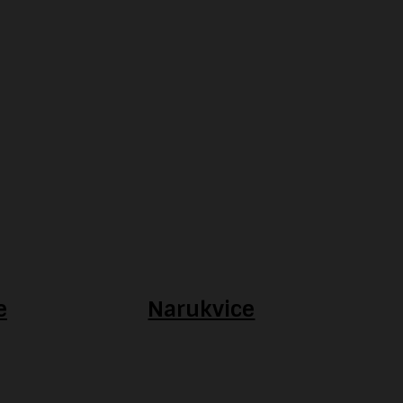
e
Narukvice