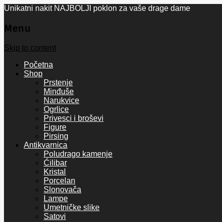
Unikatni nakit NAJBOLJI poklon za vaše drage dame
Menu
Skip to content
Početna
Shop
Prstenje
Minđuše
Narukvice
Ogrlice
Privesci i broševi
Figure
Pirsing
Antikvarnica
Poludrago kamenje
Ćilibar
Kristal
Porcelan
Slonovača
Lampe
Umetničke slike
Satovi