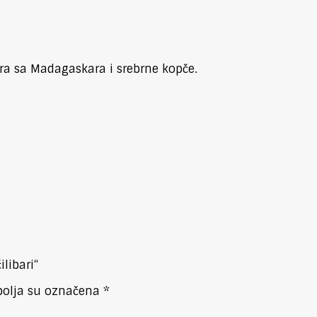
ara sa Madagaskara i srebrne kopče.
ilibari“
olja su označena
*