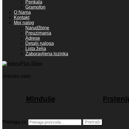
Penkala
Gramofon
O Nama
Kontakt
Moj nalog
Narudžbine
Preuzimanja
Adrese
Detalji naloga
Lista želja
Zaboravljena lozinka
Unikatni nakit
Minđuše
Prstenj
Pretraga za:
Pretraži