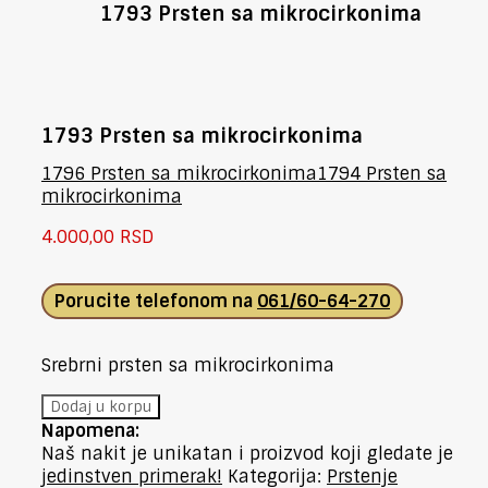
1793 Prsten sa mikrocirkonima
1793 Prsten sa mikrocirkonima
1796 Prsten sa mikrocirkonima
1794 Prsten sa
mikrocirkonima
4.000,00
RSD
Porucite telefonom na
061/60-64-270
Srebrni prsten sa mikrocirkonima
1793
Dodaj u korpu
Prsten
Napomena:
sa
Naš nakit je unikatan i proizvod koji gledate je
mikrocirkonima
jedinstven primerak!
Kategorija:
Prstenje