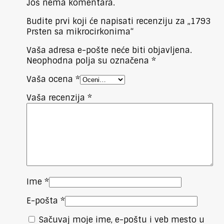
Još nema komentara.
Budite prvi koji će napisati recenziju za „1793
Prsten sa mikrocirkonima“
Vaša adresa e-pošte neće biti objavljena.
Neophodna polja su označena
*
Vaša ocena
*
Vaša recenzija
*
Ime
*
E-pošta
*
Sačuvaj moje ime, e-poštu i veb mesto u