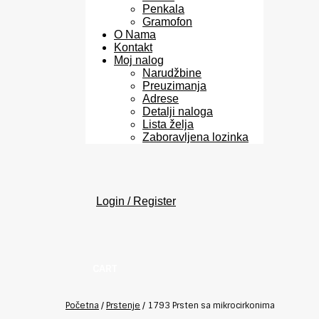
Penkala
Gramofon
O Nama
Kontakt
Moj nalog
Narudžbine
Preuzimanja
Adrese
Detalji naloga
Lista želja
Zaboravljena lozinka
Login / Register
CART
Početna
/
Prstenje
/
1793 Prsten sa mikrocirkonima