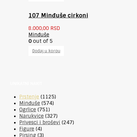
107 Minđuše cirkoni
8.000,00
RSD
Minđuše
0
out of 5
Dodaj u korpu
UNIKATNI NAKIT
Prstenje
(1125)
Minđuše
(574)
Ogrlice
(751)
Narukvice
(327)
Privesci i broševi
(247)
Figure
(4)
Pirsing
(3)