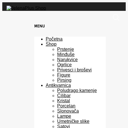
MENU
Skip
Početna
to
Shop
content
Prstenje
Minđuše
Narukvice
Ogrlice
Privesci i broševi
Figure
Pirsing
Antikvarnica
Poludrago kamenje
Ćilibar
Kristal
Porcelan
Slonovača
Lampe
Umetničke slike
Satovi