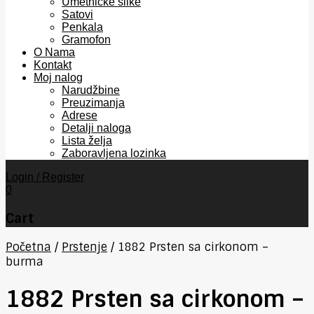
Umetničke slike
Satovi
Penkala
Gramofon
O Nama
Kontakt
Moj nalog
Narudžbine
Preuzimanja
Adrese
Detalji naloga
Lista želja
Zaboravljena lozinka
Login / Register
0
Cart
Početna
/
Prstenje
/
1882 Prsten sa cirkonom –
burma
1882 Prsten sa cirkonom –