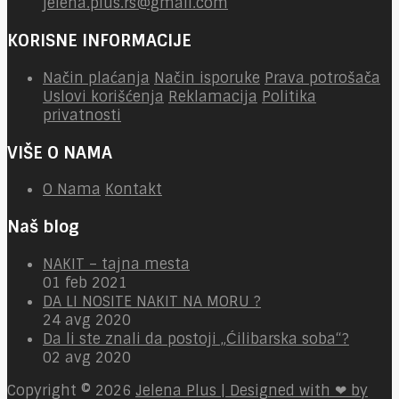
jelena.plus.rs@gmail.com
KORISNE INFORMACIJE
Način plaćanja
Način isporuke
Prava potrošača
Uslovi korišćenja
Reklamacija
Politika
privatnosti
VIŠE O NAMA
O Nama
Kontakt
Naš blog
NAKIT – tajna mesta
01 feb 2021
DA LI NOSITE NAKIT NA MORU ?
24 avg 2020
Da li ste znali da postoji „Ćilibarska soba“?
02 avg 2020
Copyright © 2026
Jelena Plus | Designed with ❤ by