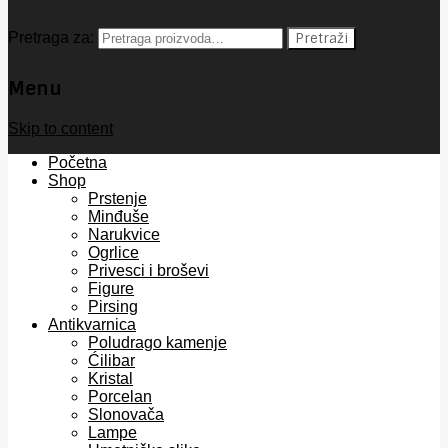
Pretraga za:
Pretraži
Menu
Skip to content
Početna
Shop
Prstenje
Minđuše
Narukvice
Ogrlice
Privesci i broševi
Figure
Pirsing
Antikvarnica
Poludrago kamenje
Ćilibar
Kristal
Porcelan
Slonovača
Lampe