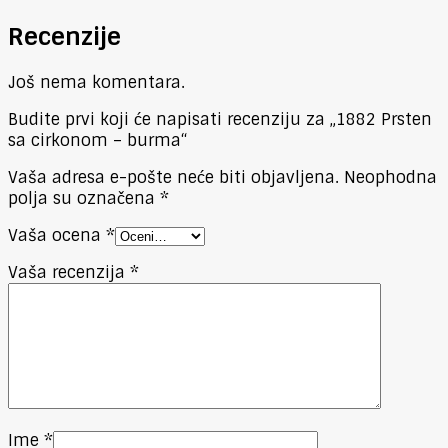
Recenzije
Još nema komentara.
Budite prvi koji će napisati recenziju za „1882 Prsten
sa cirkonom – burma“
Vaša adresa e-pošte neće biti objavljena.
Neophodna
polja su označena
*
Vaša ocena
*
Vaša recenzija
*
Ime
*