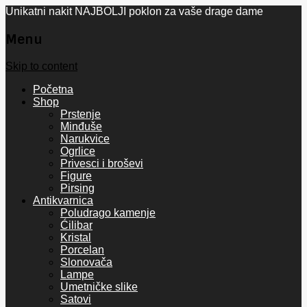
Unikatni nakit NAJBOLJI poklon za vaše drage dame
Menu
Skip to content
Početna
Shop
Prstenje
Minđuše
Narukvice
Ogrlice
Privesci i broševi
Figure
Pirsing
Antikvarnica
Poludrago kamenje
Ćilibar
Kristal
Porcelan
Slonovača
Lampe
Umetničke slike
Satovi