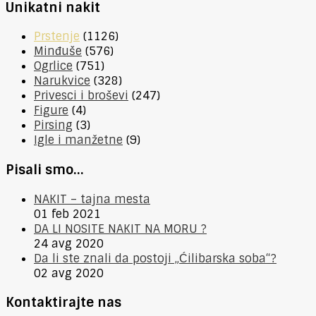
Unikatni nakit
Prstenje
(1126)
Minđuše
(576)
Ogrlice
(751)
Narukvice
(328)
Privesci i broševi
(247)
Figure
(4)
Pirsing
(3)
Igle i manžetne
(9)
Pisali smo…
NAKIT – tajna mesta
01 feb 2021
DA LI NOSITE NAKIT NA MORU ?
24 avg 2020
Da li ste znali da postoji „Ćilibarska soba“?
02 avg 2020
Kontaktirajte nas