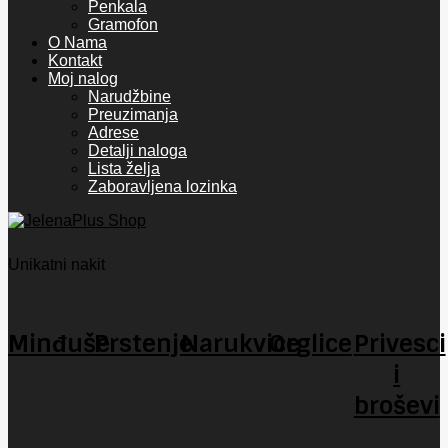
Penkala
Gramofon
O Nama
Kontakt
Moj nalog
Narudžbine
Preuzimanja
Adrese
Detalji naloga
Lista želja
Zaboravljena lozinka
Unikatni nakit
Minđuše
Prstenje
Narukvice
Orglice
Privesci
i
broševi