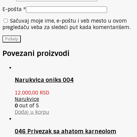
E-pošta
*
Sačuvaj moje ime, e-poštu i veb mesto u ovom
pregledaču veba za sledeći put kada komentarišem.
Povezani proizvodi
Narukvica oniks 004
12.000,00
RSD
Narukvice
0
out of 5
Dodaj u korpu
046 Privezak sa ahatom karneolom