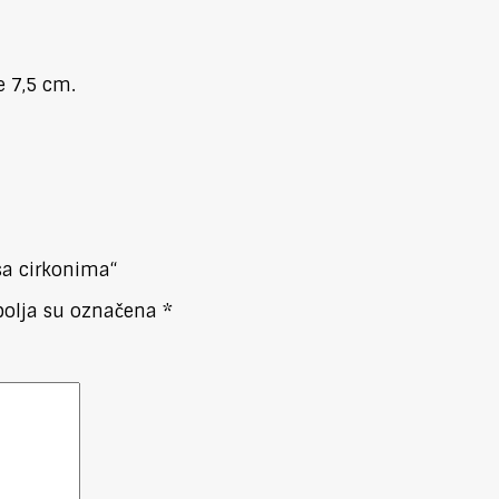
e 7,5 cm.
 sa cirkonima“
olja su označena
*