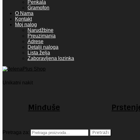
Penkala
Gramofon
O Nama
Kontakt
Moj nalog
Narudžbine
Preuzimanja
Adrese
Detalji naloga
Lista želja
Zaboravljena lozinka
Unikatni nakit
Minđuše
Prstenj
Pretraga za:
Pretraži