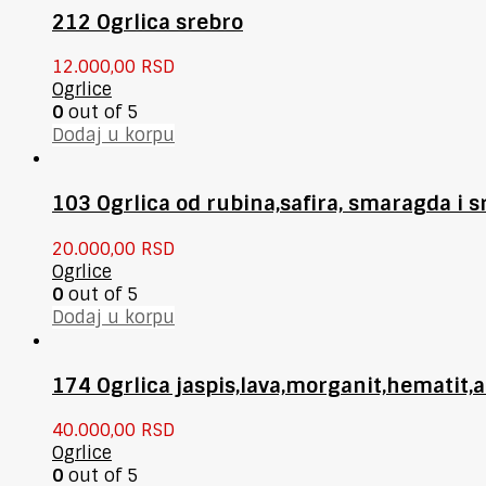
212 Ogrlica srebro
12.000,00
RSD
Ogrlice
0
out of 5
Dodaj u korpu
103 Ogrlica od rubina,safira, smaragda i s
20.000,00
RSD
Ogrlice
0
out of 5
Dodaj u korpu
174 Ogrlica jaspis,lava,morganit,hematit,a
40.000,00
RSD
Ogrlice
0
out of 5