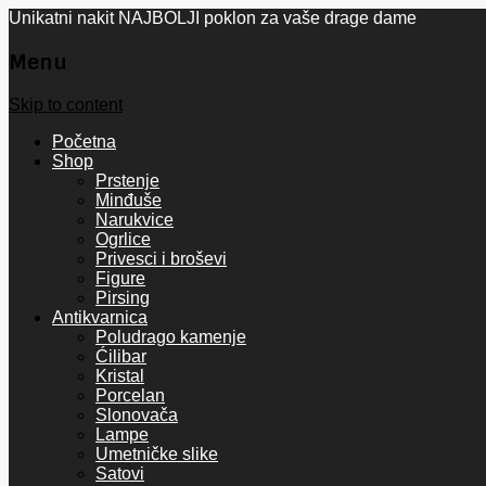
Unikatni nakit NAJBOLJI poklon za vaše drage dame
Menu
Skip to content
Početna
Shop
Prstenje
Minđuše
Narukvice
Ogrlice
Privesci i broševi
Figure
Pirsing
Antikvarnica
Poludrago kamenje
Ćilibar
Kristal
Porcelan
Slonovača
Lampe
Umetničke slike
Satovi