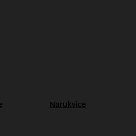
e
Narukvice