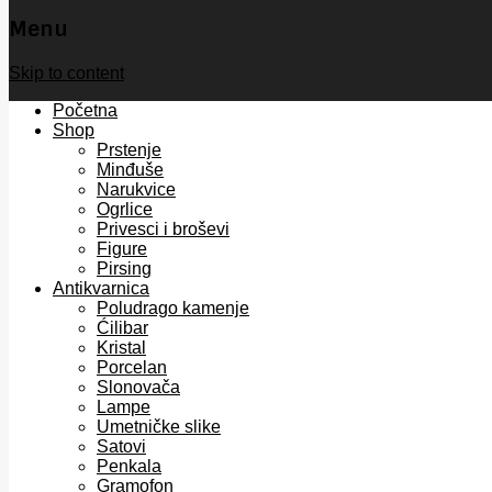
Menu
Skip to content
Početna
Shop
Prstenje
Minđuše
Narukvice
Ogrlice
Privesci i broševi
Figure
Pirsing
Antikvarnica
Poludrago kamenje
Ćilibar
Kristal
Porcelan
Slonovača
Lampe
Umetničke slike
Satovi
Penkala
Gramofon