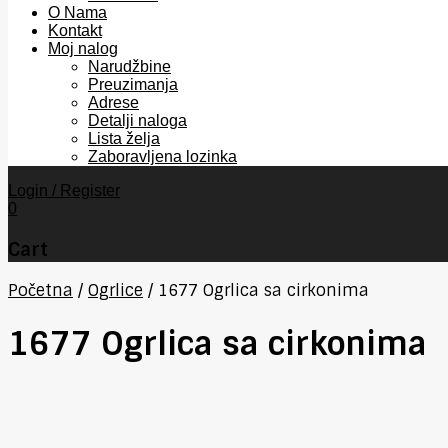
O Nama
Kontakt
Moj nalog
Narudžbine
Preuzimanja
Adrese
Detalji naloga
Lista želja
Zaboravljena lozinka
Login / Register
0
Cart
Početna
/
Ogrlice
/
1677 Ogrlica sa cirkonima
1677 Ogrlica sa cirkonima