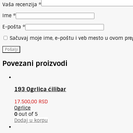
Vaša recenzija
*
Ime
*
E-pošta
*
Sačuvaj moje ime, e-poštu i veb mesto u ovom pre
Povezani proizvodi
193 Ogrlica ćilibar
17.500,00
RSD
Ogrlice
0
out of 5
Dodaj u korpu