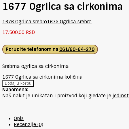
1677 Ogrlica sa cirkonima
1676 Ogrlica srebro
1675 Ogrlica srebro
17.500,00
RSD
Porucite telefonom na
061/60-64-270
Srebrna ogrlica sa cirkonima
1677 Ogrlica sa cirkonima količina
Dodaj u korpu
Napomena:
Naš nakit je unikatan i proizvod koji gledate je
jedins
Opis
Recenzije (0)